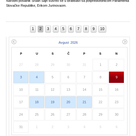
Narodni poslanik Srđan Šajn susreo se u Bratislavi sa potpredsednicom Parlamenta
Slovačke Republike, Erikom Jurinovaom.
1
2
3
4
5
6
7
8
9
10
P
U
S
Č
P
S
N
27
28
29
30
31
1
2
3
4
5
6
7
8
9
10
11
12
13
14
15
16
17
18
19
20
21
22
23
24
25
26
27
28
29
30
31
1
2
3
4
5
6