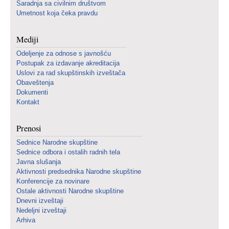
Saradnja sa civilnim društvom
Umetnost koja čeka pravdu
Mediji
Odeljenje za odnose s javnošću
Postupak za izdavanje akreditacija
Uslovi za rad skupštinskih izveštača
Obaveštenja
Dokumenti
Kontakt
Prenosi
Sednice Narodne skupštine
Sednice odbora i ostalih radnih tela
Javna slušanja
Aktivnosti predsednika Narodne skupštine
Konferencije za novinare
Ostale aktivnosti Narodne skupštine
Dnevni izveštaji
Nedeljni izveštaji
Arhiva