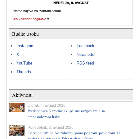
NEDELJA, 9. AVGUST
Nema najava za izabrani datum
Ceo kalendar događaja
Budite u toku
Instagram
Facebook
X
Newsletter
YouTube
RSS feed
Threads
Aktivnosti
Utorak, 4. avgust 2026.
Predsednica Narodne skupštine razgovarala sa
ambasadorom Irske
Ponedeljak, 3. avgust 2026.
Održana tribina Ne zaboravljamo pogrom, povodom 31
godine od stradanja Srba u akciji Oluja