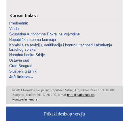
Korisni linkovi
Predsednik
Vlada
Skupština Autonomne Pokrajine Vojvodine
Republička izborna komisija
Komisija za reviziju, verifikaciju i kontrolu tačnosti i ažuriranja
biračkog spiska
Narodna banka Srbije
Ustavni sud
Grad Beograd
Službeni glasnik
Još linkova...
© 2011 Narodna skupština Republike Srbije, Trg Nikole Pašića 13, 11000
Beograd, telefon: 011-3026-100, e-mail:
nsrs@parlament.rs
,
www.parlament.rs
Prikaži desktop verziju