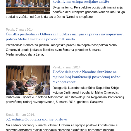
korisnicima usluga socijalne zaštite
Skup na temu: Perspektive održivosti finansiranja
podrške deci i ranjivim grupama korisnicima usluga
socijalne zaštite, održan je danas u Domu Narodne skupštine.
Petak, 7. mart 2014.
Čestitka predsednika Odbora za ljudska i manjinska prava i ravnopravnost
polova Mehe Omerovića povodom 8. marta
Predsednik Odbora za ljudska i manjinska prava i ravnopravnost polova Meho
Omerović uputio je danas čestitku svim ženama povodom 8. marta –
Međunarodnog dana žena.
Petak, 7. mart 2014.
Učešće delegacije Narodne skupštine na
regionalnoj konferenciji posvećenoj rodnoj
ravnopravnosti
Delegacija Narodne skupštine Republike Srbije,
koju su činili narodni poslanici Meho Omerović,
Dubravka Filipovski i Stefana Miladinović, učestvovala je na Regionalnoj konferenciji
posvećenoj rodnoj ravnopravnosti, 5. marta 2014. godine u Sarajevu.
Sreda, 5. mart 2014.
32. sednica Odbora za spoljne poslove
Na sednici održanoj 5. marta, članovi Odbora za spoljne poslove konstatovali su
redovne aktivnosti stalnih delegacija Narodne skupštine u narednom periodu i