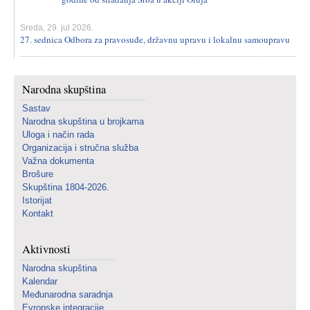
Sreda, 29. jul 2026.
27. sednica Odbora za pravosuđe, državnu upravu i lokalnu samoupravu
Narodna skupština
Sastav
Narodna skupština u brojkama
Uloga i način rada
Organizacija i stručna služba
Važna dokumenta
Brošure
Skupština 1804-2026.
Istorijat
Kontakt
Aktivnosti
Narodna skupština
Kalendar
Međunarodna saradnja
Evropske integracije