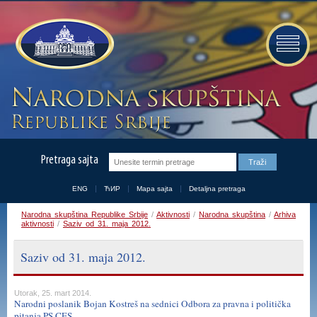
Pretraga sajta
ENG
ЋИР
Mapa sajta
Detaljna pretraga
Narodna skupština Republike Srbije
/
Aktivnosti
/
Narodna skupština
/
Arhiva
aktivnosti
/
Saziv od 31. maja 2012.
Saziv od 31. maja 2012.
Utorak, 25. mart 2014.
Narodni poslanik Bojan Kostreš na sednici Odbora za pravna i politička
pitanja PS CES