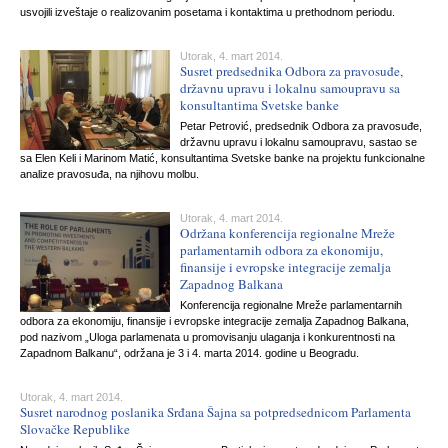
usvojili izveštaje o realizovanim posetama i kontaktima u prethodnom periodu.
Utorak, 4. mart 2014.
Susret predsednika Odbora za pravosuđe,
državnu upravu i lokalnu samoupravu sa
konsultantima Svetske banke
Petar Petrović, predsednik Odbora za pravosuđe,
državnu upravu i lokalnu samoupravu, sastao se
sa Elen Keli i Marinom Matić, konsultantima Svetske banke na projektu funkcionalne
analize pravosuđa, na njihovu molbu.
Utorak, 4. mart 2014.
Održana konferencija regionalne Mreže
parlamentarnih odbora za ekonomiju,
finansije i evropske integracije zemalja
Zapadnog Balkana
Konferencija regionalne Mreže parlamentarnih
odbora za ekonomiju, finansije i evropske integracije zemalja Zapadnog Balkana,
pod nazivom „Uloga parlamenata u promovisanju ulaganja i konkurentnosti na
Zapadnom Balkanu“, održana je 3 i 4. marta 2014. godine u Beogradu.
Utorak, 4. mart 2014.
Susret narodnog poslanika Srđana Šajna sa potpredsednicom Parlamenta
Slovačke Republike