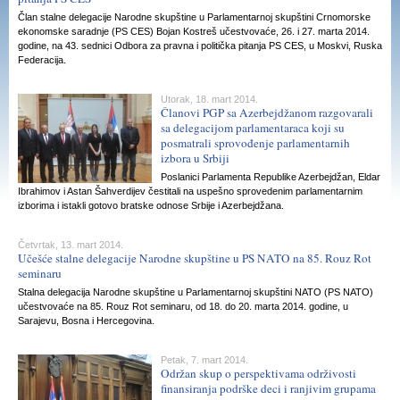
Član stalne delegacije Narodne skupštine u Parlamentarnoj skupštini Crnomorske
ekonomske saradnje (PS CES) Bojan Kostreš učestvovaće, 26. i 27. marta 2014.
godine, na 43. sednici Odbora za pravna i politička pitanja PS CES, u Moskvi, Ruska
Federacija.
Utorak, 18. mart 2014.
Članovi PGP sa Azerbejdžanom razgovarali
sa delegacijom parlamentaraca koji su
posmatrali sprovođenje parlamentarnih
izbora u Srbiji
Poslanici Parlamenta Republike Azerbejdžan, Eldar
Ibrahimov i Astan Šahverdijev čestitali na uspešno sprovedenim parlamentarnim
izborima i istakli gotovo bratske odnose Srbije i Azerbejdžana.
Četvrtak, 13. mart 2014.
Učešće stalne delegacije Narodne skupštine u PS NATO na 85. Rouz Rot
seminaru
Stalna delegacija Narodne skupštine u Parlamentarnoj skupštini NATO (PS NATO)
učestvovaće na 85. Rouz Rot seminaru, od 18. do 20. marta 2014. godine, u
Sarajevu, Bosna i Hercegovina.
Petak, 7. mart 2014.
Održan skup o perspektivama održivosti
finansiranja podrške deci i ranjivim grupama