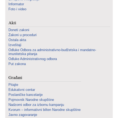
Informator
Foto i video
Akti
Doneti zakoni
Zakoni u proceduri
Ostala akta
Izveštaji
Odluke Odbora za administrativno-budžetska i mandatno-
imunitetska pitanja
Odluke Administrativnog odbora
Put zakona
Građani
Pitajte
Edukativni centar
Poslaničke kancelarije
Pojmovnik Narodne skupštine
Nadzorni odbor za izbornu kampanju
Kvorum – informativni bilten Narodne skupštine
Javno zagovaranje