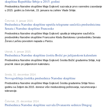
skupštine Republike Srbije u 2015. godini
Predsednica Narodne skupštine Maja Gojković sazvala je prvo vanredno zasedanje
u 2015. godini za četvrtak, 15. januara na zahtev Vlade Srbije.
Četvrtak, 8. januar 2015.
Predsednica Narodne skupštine uputila telegrame saučešća predsednicima
Senata i Narodne skupštine Francuske
Predsednica Narodne skupštine Maja Gojković uputila je telegrame saučešća
predsedniku Narodne skupštine Francuske Klodu Bartoloneu i predsedniku Senata
Žeraru Laršeu povodom napada u Parizu.
Utorak, 6. januar 2015.
Predsednica Narodne skupštine čestita Božić po julijanskom kalendaru
Predsednica Narodne skupštine Maja Gojković čestita Božić građanima Srbije, koji
praznik slave po julijanskom kalendaru.
Sreda, 31. decembar 2014.
Novogodišnja čestitka predsednice Narodne skupštine
Predsednica Narodne skupštine Maja Gojković čestita građanima Srbije Novu
godinu sa željom da 2015. donese više međusobnog poštovanja, razumevanja i
tolerancije.
Četvrtak, 25. decembar 2014.
Predsednica Narodne skupštine sazvala Dvanaestu sednicu Drugog