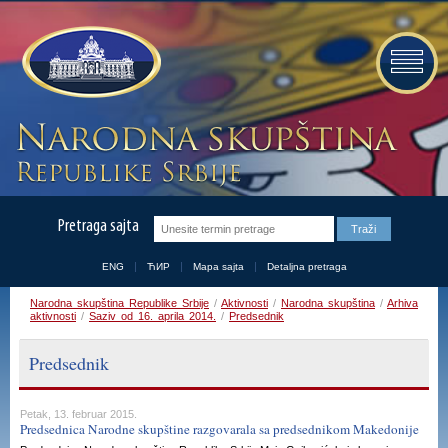
Pretraga sajta
ENG
ЋИР
Mapa sajta
Detaljna pretraga
Narodna skupština Republike Srbije
/
Aktivnosti
/
Narodna skupština
/
Arhiva
aktivnosti
/
Saziv od 16. aprila 2014.
/
Predsednik
Predsednik
Petak, 13. februar 2015.
Predsednica Narodne skupštine razgovarala sa predsednikom Makedonije