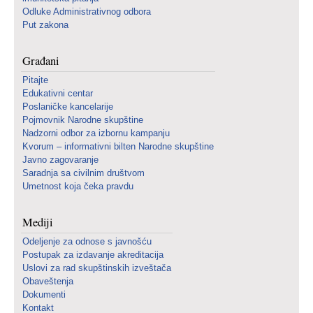
Odluke Administrativnog odbora
Put zakona
Građani
Pitajte
Edukativni centar
Poslaničke kancelarije
Pojmovnik Narodne skupštine
Nadzorni odbor za izbornu kampanju
Kvorum – informativni bilten Narodne skupštine
Javno zagovaranje
Saradnja sa civilnim društvom
Umetnost koja čeka pravdu
Mediji
Odeljenje za odnose s javnošću
Postupak za izdavanje akreditacija
Uslovi za rad skupštinskih izveštača
Obaveštenja
Dokumenti
Kontakt