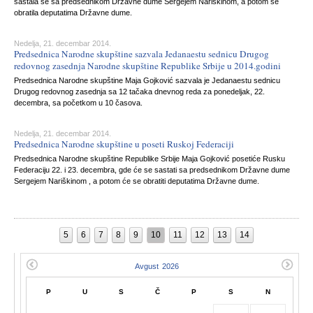
sastala se sa predsednikom Državne dume Sergejem Nariškinom, a potom se
obratila deputatima Državne dume.
Nedelja, 21. decembar 2014.
Predsednica Narodne skupštine sazvala Jedanaestu sednicu Drugog
redovnog zasednja Narodne skupštine Republike Srbije u 2014.godini
Predsednica Narodne skupštine Maja Gojković sazvala je Jedanaestu sednicu
Drugog redovnog zasednja sa 12 tačaka dnevnog reda za ponedeljak, 22.
decembra, sa početkom u 10 časova.
Nedelja, 21. decembar 2014.
Predsednica Narodne skupštine u poseti Ruskoj Federaciji
Predsednica Narodne skupštine Republike Srbije Maja Gojković posetiće Rusku
Federaciju 22. i 23. decembra, gde će se sastati sa predsednikom Državne dume
Sergejem Nariškinom , a potom će se obratiti deputatima Državne dume.
5
6
7
8
9
10
11
12
13
14
P
U
S
Č
P
S
N