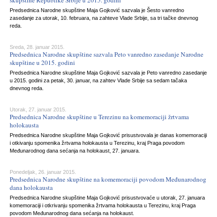
skupštine Republike Srbije u 2015. godini
Predsednica Narodne skupštine Maja Gojković sazvala je Šesto vanredno
zasedanje za utorak, 10. februara, na zahteve Vlade Srbije, sa tri tačke dnevnog
reda.
Sreda, 28. januar 2015.
Predsednica Narodne skupštine sazvala Peto vanredno zasedanje Narodne
skupštine u 2015. godini
Predsednica Narodne skupštine Maja Gojković sazvala je Peto vanredno zasedanje
u 2015. godini za petak, 30. januar, na zahtev Vlade Srbije sa sedam tačaka
dnevnog reda.
Utorak, 27. januar 2015.
Predsednica Narodne skupštine u Terezinu na komemoraciji žrtvama
holokausta
Predsednica Narodne skupštine Maja Gojković prisustvovala je danas komemoraciji
i otkivanju spomenika žrtvama holokausta u Terezinu, kraj Praga povodom
Međunarodnog dana sećanja na holokaust, 27. januara.
Ponedeljak, 26. januar 2015.
Predsednica Narodne skupštine na komemoraciji povodom Međunarodnog
dana holokausta
Predsednica Narodne skupštine Maja Gojković prisustvovaće u utorak, 27. januara
komemoraciji i otkrivanju spomenika žrtvama holokausta u Terezinu, kraj Praga
povodom Međunarodnog dana sećanja na holokaust.