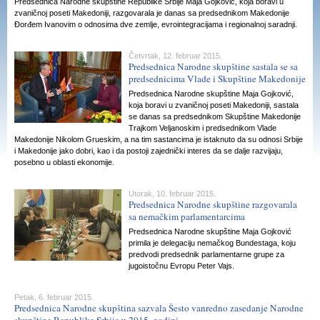
Predsednica Narodne skupštine Republike Srbije Maja Gojković, koja boravi u
zvaničnoj poseti Makedoniji, razgovarala je danas sa predsednikom Makedonije
Đorđem Ivanovim o odnosima dve zemlje, evrointegracijama i regionalnoj saradnji.
Četvrtak, 12. februar 2015.
Predsednica Narodne skupštine sastala se sa
predsednicima Vlade i Skupštine Makedonije
Predsednica Narodne skupštine Maja Gojković,
koja boravi u zvaničnoj poseti Makedoniji, sastala
se danas sa predsednikom Skupštine Makedonije
Trajkom Veljanoskim i predsednikom Vlade
Makedonije Nikolom Grueskim, a na tim sastancima je istaknuto da su odnosi Srbije
i Makedonije jako dobri, kao i da postoji zajednički interes da se dalje razvijaju,
posebno u oblasti ekonomije.
Utorak, 10. februar 2015.
Predsednica Narodne skupštine razgovarala
sa nemačkim parlamentarcima
Predsednica Narodne skupštine Maja Gojković
primila je delegaciju nemačkog Bundestaga, koju
predvodi predsednik parlamentarne grupe za
jugoistočnu Evropu Peter Vajs.
Petak, 6. februar 2015.
Predsednica Narodne skupština sazvala Šesto vanredno zasedanje Narodne