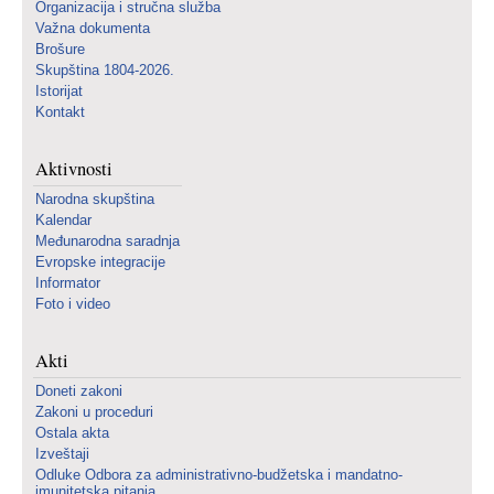
Organizacija i stručna služba
Važna dokumenta
Brošure
Skupština 1804-2026.
Istorijat
Kontakt
Aktivnosti
Narodna skupština
Kalendar
Međunarodna saradnja
Evropske integracije
Informator
Foto i video
Akti
Doneti zakoni
Zakoni u proceduri
Ostala akta
Izveštaji
Odluke Odbora za administrativno-budžetska i mandatno-
imunitetska pitanja