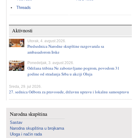
Threads
Aktivnosti
Utorak, 4. avgust 2026.
Predsednica Narodne skupštine razgovarala sa
ambasadorom Irske
Ponedeljak, 3. avgust 2026.
Održana tribina Ne zaboravljamo pogrom, povodom 31
godine od stradanja Srba u akciji Oluja
Sreda, 29. jul 2026.
27. sednica Odbora za pravosuđe, državnu upravu i lokalnu samoupravu
Narodna skupština
Sastav
Narodna skupština u brojkama
Uloga i način rada