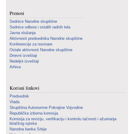
Prenosi
Sednice Narodne skupštine
Sednice odbora i ostalih radnih tela
Javna slušanja
Aktivnosti predsednika Narodne skupštine
Konferencije za novinare
Ostale aktivnosti Narodne skupštine
Dnevni izveštaji
Nedeljni izveštaji
Arhiva
Korisni linkovi
Predsednik
Vlada
Skupština Autonomne Pokrajine Vojvodine
Republička izborna komisija
Komisija za reviziju, verifikaciju i kontrolu tačnosti i ažuriranja
biračkog spiska
Narodna banka Srbije