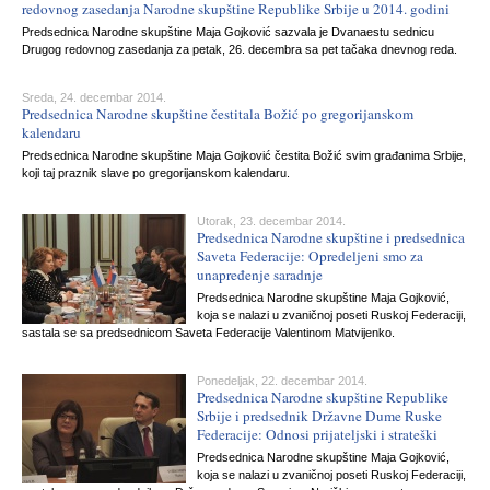
redovnog zasedanja Narodne skupštine Republike Srbije u 2014. godini
Predsednica Narodne skupštine Maja Gojković sazvala je Dvanaestu sednicu
Drugog redovnog zasedanja za petak, 26. decembra sa pet tačaka dnevnog reda.
Sreda, 24. decembar 2014.
Predsednica Narodne skupštine čestitala Božić po gregorijanskom
kalendaru
Predsednica Narodne skupštine Maja Gojković čestita Božić svim građanima Srbije,
koji taj praznik slave po gregorijanskom kalendaru.
Utorak, 23. decembar 2014.
Predsednica Narodne skupštine i predsednica
Saveta Federacije: Opredeljeni smo za
unapređenje saradnje
Predsednica Narodne skupštine Maja Gojković,
koja se nalazi u zvaničnoj poseti Ruskoj Federaciji,
sastala se sa predsednicom Saveta Federacije Valentinom Matvijenko.
Ponedeljak, 22. decembar 2014.
Predsednica Narodne skupštine Republike
Srbije i predsednik Državne Dume Ruske
Federacije: Odnosi prijateljski i strateški
Predsednica Narodne skupštine Maja Gojković,
koja se nalazi u zvaničnoj poseti Ruskoj Federaciji,