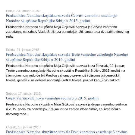
Petak, 23. januar 2015.
Predsednica Narodne skupštine sazvala Četvrto vanredno zasedanje
Narodne skupštine Republike Srbije u 2015. godini
Predsednica Narodne skupštine Maja Gojković sazvala je Četvrto vanredno
zasedanje, na zahtev Vlade Srbije, za ponedeljak, 26. januara sa dve tačke dnevnog
reda.
Sreda, 21. januar 2015.
Predsednica Narodne skupštine sazvala Treće vanredno zasedanje Narodne
skupštine Republike Srbije u 2015. godini
Predsednica Narodne skupštine Maja Gojković sazvala je za četvrtak, 22. januar,
Treće vanredno zasedanje Narodne skupštine Republike Srbije u 2015. godini, na
čijem dnevnom redu će biti Predlog zakona o prevenciji i dijagnostici genetičkih
bolesti, genetički uslovljenih anomalija i retkih bolesti, poznat kao „Zojin zakon“.
Subota, 17. januar 2015.
Gojković sazvala novu vanrednu sednicu u 2015. godini
Predsednica Narodne skupštine Maja Gojković sazvala je drugu vanrednu sednicu
u 2015. godini za ponedeljak, 19. januar na zahtev Vlade Srbije, sa šest tačaka
dnevnog reda.
Utorak, 13. januar 2015.
Predsednica Narodne skupštine sazvala Prvo vanredno zasedanje Narodne