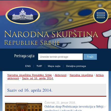
Pretraga sajta
ENG
ЋИР
Mapa sajta
Detaljna pretraga
Narodna skupština Republike Srbije
/
Aktivnosti
/
Narodna skupština
/
Arhiva
aktivnosti
/
Saziv od 16. aprila 2014.
Saziv od 16. aprila 2014.
Četvrtak, 21. januar 2016.
Održan skup Podsticanje investicija u Srbiji -
preduslovi i zakonski okvir