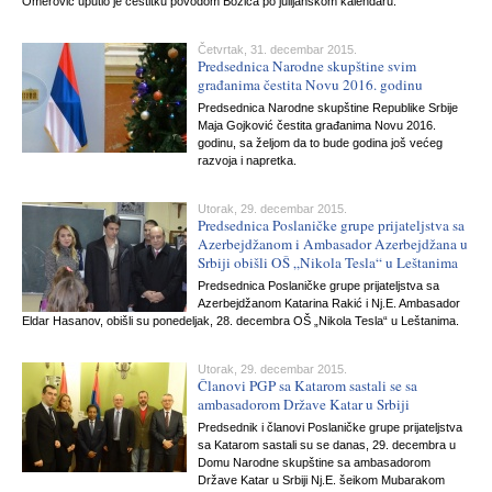
Omerović uputio je čestitku povodom Božića po julijanskom kalendaru.
Četvrtak, 31. decembar 2015.
Predsednica Narodne skupštine svim
građanima čestita Novu 2016. godinu
Predsednica Narodne skupštine Republike Srbije
Maja Gojković čestita građanima Novu 2016.
godinu, sa željom da to bude godina još većeg
razvoja i napretka.
Utorak, 29. decembar 2015.
Predsednica Poslaničke grupe prijateljstva sa
Azerbejdžanom i Ambasador Azerbejdžana u
Srbiji obišli OŠ „Nikola Tesla“ u Leštanima
Predsednica Poslaničke grupe prijateljstva sa
Azerbejdžanom Katarina Rakić i Nj.E. Ambasador
Eldar Hasanov, obišli su ponedeljak, 28. decembra OŠ „Nikola Tesla“ u Leštanima.
Utorak, 29. decembar 2015.
Članovi PGP sa Katarom sastali se sa
ambasadorom Države Katar u Srbiji
Predsednik i članovi Poslaničke grupe prijateljstva
sa Katarom sastali su se danas, 29. decembra u
Domu Narodne skupštine sa ambasadorom
Države Katar u Srbiji Nj.E. šeikom Mubarakom