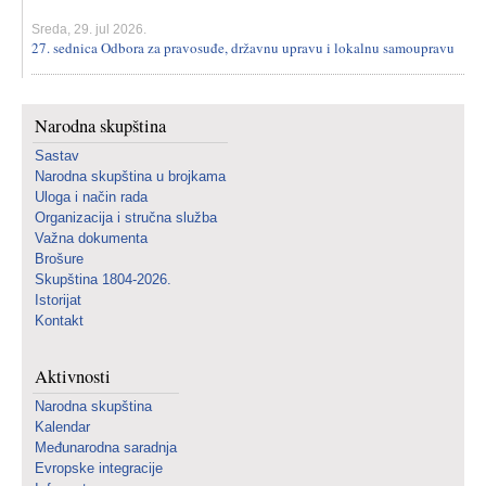
Sreda, 29. jul 2026.
27. sednica Odbora za pravosuđe, državnu upravu i lokalnu samoupravu
Narodna skupština
Sastav
Narodna skupština u brojkama
Uloga i način rada
Organizacija i stručna služba
Važna dokumenta
Brošure
Skupština 1804-2026.
Istorijat
Kontakt
Aktivnosti
Narodna skupština
Kalendar
Međunarodna saradnja
Evropske integracije