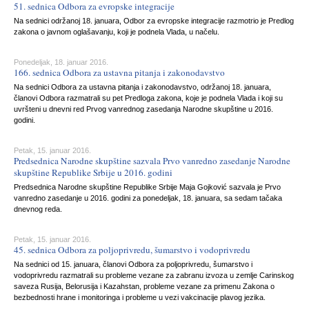
51. sednica Odbora za evropske integracije
Na sednici održanoj 18. januara, Odbor za evropske integracije razmotrio je Predlog
zakona o javnom oglašavanju, koji je podnela Vlada, u načelu.
Ponedeljak, 18. januar 2016.
166. sednica Odbora za ustavna pitanja i zakonodavstvo
Na sednici Odbora za ustavna pitanja i zakonodavstvo, održanoj 18. januara,
članovi Odbora razmatrali su pet Predloga zakona, koje je podnela Vlada i koji su
uvršteni u dnevni red Prvog vanrednog zasedanja Narodne skupštine u 2016.
godini.
Petak, 15. januar 2016.
Predsednica Narodne skupštine sazvala Prvo vanredno zasedanje Narodne
skupštine Republike Srbije u 2016. godini
Predsednica Narodne skupštine Republike Srbije Maja Gojković sazvala je Prvo
vanredno zasedanje u 2016. godini za ponedeljak, 18. januara, sa sedam tačaka
dnevnog reda.
Petak, 15. januar 2016.
45. sednica Odbora za poljoprivredu, šumarstvo i vodoprivredu
Na sednici od 15. januara, članovi Odbora za poljoprivredu, šumarstvo i
vodoprivredu razmatrali su probleme vezane za zabranu izvoza u zemlje Carinskog
saveza Rusija, Belorusija i Kazahstan, probleme vezane za primenu Zakona o
bezbednosti hrane i monitoringa i probleme u vezi vakcinacije plavog jezika.