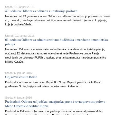
Sreda, 13. januar 2016.
47. sednica Odbora za odbranu i unutrašnje poslove
Na sednici od 13. januara, članovi Odbora za odbranu i unutrašnje poslove razmotrili
su, u načelu, predloge zakona o policiji, o javnom redu i miru i o javnom okupljanju,
koje je podnela Vlada.
Utorak, 12. januar 2016.
61. sednica Odbora za administrativno-budžetska i mandatno-imunitetska
pitanja
Na sednici Odbora za administrativno-budžetska i mandatno-imunitetska pitanja,
održanoj 12. decembra, razmotreno je obaveštenje Poslaničke grupe Partije
ujedinjenih penzionera (PUPS) o razlogu prestanka mandata narodnom poslaniku
Milanu Koraću.
Sreda, 6. januar 2016.
Gojković čestita Božić
Predsednica Narodne skupštine Republike Srbije Maja Gojković čestita Božić
građanima Srbije, koji praznik slave po julijanskom kalendaru.
Sreda, 6. januar 2016.
Predsednik Odbora za ljudska i manjinska prava i ravnopravnost polova
Meho Omerović čestitao Božić
Predsednik Odbora za ljudska i manjinska prava i ravnopravnost polova Meho