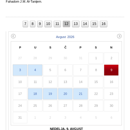
Fahadom J.M. Al-Tanijem.
7
8
9
10
11
12
13
14
15
16
P
U
S
Č
P
S
N
27
28
29
30
31
1
2
3
4
5
6
7
8
9
10
11
12
13
14
15
16
17
18
19
20
21
22
23
24
25
26
27
28
29
30
31
1
2
3
4
5
6
NEDELJA, 9. AVGUST