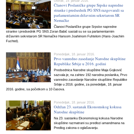
Utorak, 19. januar 2016.
Članovi Poslaničke grupe Srpske napredne
stranke i predsednik PG SNS razgovarali sa
parlamentarnim državnim sekretarom SR
Nemačke
Članovi Poslaničke grupe Srpske napredne
stranke i predsednik PG SNS Zoran Babić sastali su se sa parlamentarnim
državnim sekretarom SR Nemačke Hansom Joahimom Fuhtelom (Hans-Joachim
Fuchtel).
Ponedeljak, 18. januar 2016.
Prvo vanredno zasedanje Narodne skupštine
Republike Srbije u 2016. godini
Predsednica Narodne skupštine Maja Gojković
sazvala je, na zahtev 192 narodna poslanika, Prvo
vanredno zasedanje Narodne skupštine Republike
Srbije u 2016. godine, za ponedeljak, 18. januar
2016. godine, sa početkom u 10 časova.
Ponedeljak, 18. januar 2016.
Održan 23. sastanak Ekonomskog kokusa
Narodne skupštine
Na 23. sastanku Ekonomskog kokusa Narodne
skupštine razmatrani su predlozi amandmana na
Predlog zakona o oglašavanju.