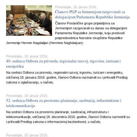
Ponedeljak, 18. januar 2016.
Članovi PGP sa Jermenijom razgovarali sa
delegacijom Parlamenta Republike Jermenije
Članovi Poslaničke grupe prijateljstva sa
Jermenijom razgovarali su danas sa delegacijom
Parlamenta Republike Jermenije, koju predvodi
potpredsednica Narodne skupštine Republike
Jermenije Hermin Nagdalijan (Hermine Naghdalyan).
Ponedeljak, 18. januar 2016.
40. sednica Odbora za privredu, regionalni razvoj, trgovinu, turizam i
energetiku
Na sednici Odbora za privredu, regionalni razvoj, trgovinu, turizam i energetiku,
održanoj 18. januara 2016. godine, članovi Odbora razmatrali su i prihvatili Predlog
zakona o oglašavanju, u načelu.
Ponedeljak, 18. januar 2016.
52. sednica Odbora za prostorno planiranje, saobraćaj, infrastrukturu i
telekomunikacije
Na sednici Odbora za prostorno planiranje, saobraćaj, infrastrukturu i
telekomunikacije, održanoj 18. decembra 2016. godine, članovi Odbora razmotrili su
i prihvatili Predlog zakona o informacionoj bezbednosti, u načelu.
Ponedeljak, 18. januar 2016.