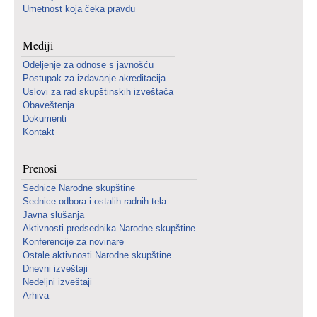
Umetnost koja čeka pravdu
Mediji
Odeljenje za odnose s javnošću
Postupak za izdavanje akreditacija
Uslovi za rad skupštinskih izveštača
Obaveštenja
Dokumenti
Kontakt
Prenosi
Sednice Narodne skupštine
Sednice odbora i ostalih radnih tela
Javna slušanja
Aktivnosti predsednika Narodne skupštine
Konferencije za novinare
Ostale aktivnosti Narodne skupštine
Dnevni izveštaji
Nedeljni izveštaji
Arhiva