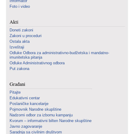
Informator
Foto i video
Akti
Doneti zakoni
Zakoni u proceduri
Ostala akta
Izveštaji
Odluke Odbora za administrativno-budžetska i mandatno-
imunitetska pitanja
Odluke Administrativnog odbora
Put zakona
Građani
Pitajte
Edukativni centar
Poslaničke kancelarije
Pojmovnik Narodne skupštine
Nadzorni odbor za izbornu kampanju
Kvorum – informativni bilten Narodne skupštine
Javno zagovaranje
Saradnja sa civilnim društvom