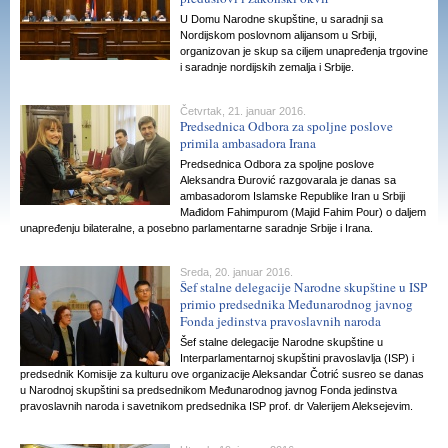
U Domu Narodne skupštine, u saradnji sa
Nordijskom poslovnom alijansom u Srbiji,
organizovan je skup sa ciljem unapređenja trgovine
i saradnje nordijskih zemalja i Srbije.
Četvrtak, 21. januar 2016.
Predsednica Odbora za spoljne poslove
primila ambasadora Irana
Predsednica Odbora za spoljne poslove
Aleksandra Đurović razgovarala je danas sa
ambasadorom Islamske Republike Iran u Srbiji
Mađidom Fahimpurom (Majid Fahim Pour) o daljem
unapređenju bilateralne, a posebno parlamentarne saradnje Srbije i Irana.
Sreda, 20. januar 2016.
Šef stalne delegacije Narodne skupštine u ISP
primio predsednika Međunarodnog javnog
Fonda jedinstva pravoslavnih naroda
Šef stalne delegacije Narodne skupštine u
Interparlamentarnoj skupštini pravoslavlja (ISP) i
predsednik Komisije za kulturu ove organizacije Aleksandar Čotrić susreo se danas
u Narodnoj skupštini sa predsednikom Međunarodnog javnog Fonda jedinstva
pravoslavnih naroda i savetnikom predsednika ISP prof. dr Valerijem Aleksejevim.