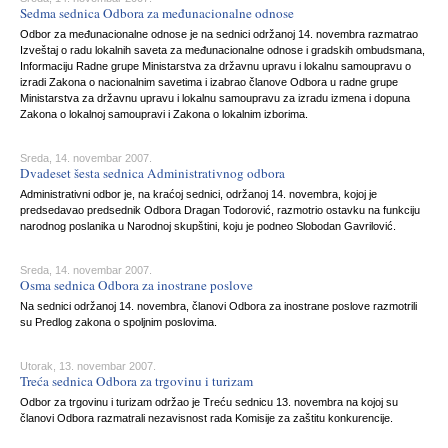
Sedma sednica Odbora za međunacionalne odnose
Odbor za međunacionalne odnose je na sednici održanoj 14. novembra razmatrao
Izveštaj o radu lokalnih saveta za međunacionalne odnose i gradskih ombudsmana,
Informaciju Radne grupe Ministarstva za državnu upravu i lokalnu samoupravu o
izradi Zakona o nacionalnim savetima i izabrao članove Odbora u radne grupe
Ministarstva za državnu upravu i lokalnu samoupravu za izradu izmena i dopuna
Zakona o lokalnoj samoupravi i Zakona o lokalnim izborima.
Sreda, 14. novembar 2007.
Dvadeset šesta sednica Administrativnog odbora
Administrativni odbor je, na kraćoj sednici, održanoj 14. novembra, kojoj je
predsedavao predsednik Odbora Dragan Todorović, razmotrio ostavku na funkciju
narodnog poslanika u Narodnoj skupštini, koju je podneo Slobodan Gavrilović.
Sreda, 14. novembar 2007.
Osma sednica Odbora za inostrane poslove
Na sednici održanoj 14. novembra, članovi Odbora za inostrane poslove razmotrili
su Predlog zakona o spoljnim poslovima.
Utorak, 13. novembar 2007.
Treća sednica Odbora za trgovinu i turizam
Odbor za trgovinu i turizam održao je Treću sednicu 13. novembra na kojoj su
članovi Odbora razmatrali nezavisnost rada Komisije za zaštitu konkurencije.