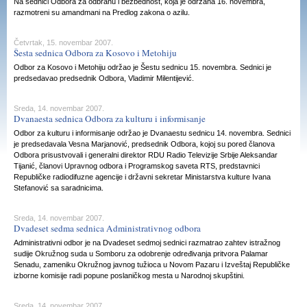
Na sednici Odbora za odbranu i bezbednost, koja je održana 16. novembra,
razmotreni su amandmani na Predlog zakona o azilu.
Četvrtak, 15. novembar 2007.
Šesta sednica Odbora za Kosovo i Metohiju
Odbor za Kosovo i Metohiju održao je Šestu sednicu 15. novembra. Sednici je
predsedavao predsednik Odbora, Vladimir Milentijević.
Sreda, 14. novembar 2007.
Dvanaesta sednica Odbora za kulturu i informisanje
Odbor za kulturu i informisanje održao je Dvanaestu sednicu 14. novembra. Sednici
je predsedavala Vesna Marjanović, predsednik Odbora, kojoj su pored članova
Odbora prisustvovali i generalni direktor RDU Radio Televizije Srbije Aleksandar
Tijanić, članovi Upravnog odbora i Programskog saveta RTS, predstavnici
Republičke radiodifuzne agencije i državni sekretar Ministarstva kulture Ivana
Stefanović sa saradnicima.
Sreda, 14. novembar 2007.
Dvadeset sedma sednica Administrativnog odbora
Administrativni odbor je na Dvadeset sedmoj sednici razmatrao zahtev istražnog
sudije Okružnog suda u Somboru za odobrenje određivanja pritvora Palamar
Senadu, zameniku Okružnog javnog tužioca u Novom Pazaru i Izveštaj Republičke
izborne komisije radi popune poslaničkog mesta u Narodnoj skupštini.
Sreda, 14. novembar 2007.