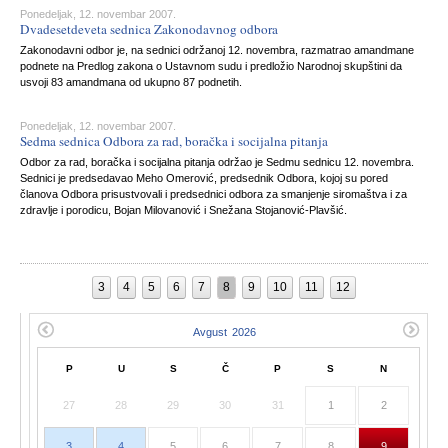
Ponedeljak, 12. novembar 2007.
Dvadesetdeveta sednica Zakonodavnog odbora
Zakonodavni odbor je, na sednici održanoj 12. novembra, razmatrao amandmane
podnete na Predlog zakona o Ustavnom sudu i predložio Narodnoj skupštini da
usvoji 83 amandmana od ukupno 87 podnetih.
Ponedeljak, 12. novembar 2007.
Sedma sednica Odbora za rad, boračka i socijalna pitanja
Odbor za rad, boračka i socijalna pitanja održao je Sedmu sednicu 12. novembra.
Sednici je predsedavao Meho Omerović, predsednik Odbora, kojoj su pored
članova Odbora prisustvovali i predsednici odbora za smanjenje siromaštva i za
zdravlje i porodicu, Bojan Milovanović i Snežana Stojanović-Plavšić.
3
4
5
6
7
8
9
10
11
12
P
U
S
Č
P
S
N
27
28
29
30
31
1
2
3
4
5
6
7
8
9