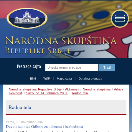
Pretraga sajta
ENG
ЋИР
Mapa sajta
Detaljna pretraga
Narodna skupština Republike Srbije
/
Aktivnosti
/
Narodna skupština
/
Arhiva
aktivnosti
/
Saziv od 14. februara 2007.
/
Radna tela
Radna tela
Petak, 16. novembar 2007.
Deveta sednica Odbora za odbranu i bezbednost