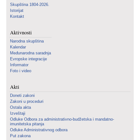
Skupština 1804-2026.
Istorijat
Kontakt
Aktivnosti
Narodna skupština
Kalendar
Međunarodna saradnja
Evropske integracije
Informator
Foto i video
Akti
Doneti zakoni
Zakoni u proceduri
Ostala akta
Izveštaji
Odluke Odbora za administrativno-budžetska i mandatno-
imunitetska pitanja
Odluke Administrativnog odbora
Put zakona