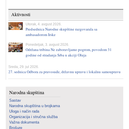
Aktivnosti
Utorak, 4. avgust 2026.
Predsednica Narodne skupštine razgovarala sa
ambasadorom Irske
Ponedeljak, 3. avgust 2026.
Održana tribina Ne zaboravljamo pogrom, povodom 31
godine od stradanja Srba u akciji Oluja
Sreda, 29. jul 2026.
27. sednica Odbora za pravosuđe, državnu upravu i lokalnu samoupravu
Narodna skupština
Sastav
Narodna skupština u brojkama
Uloga i način rada
Organizacija i stručna služba
Važna dokumenta
Brošure