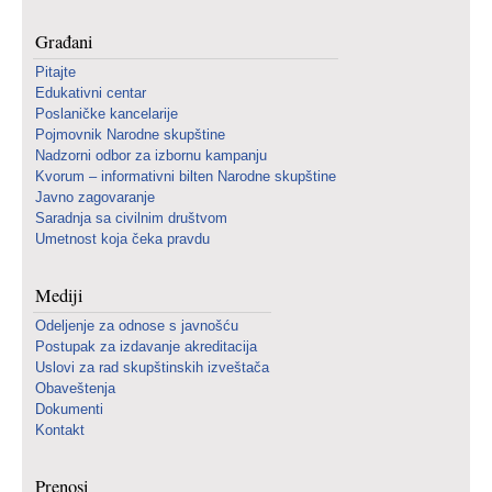
Građani
Pitajte
Edukativni centar
Poslaničke kancelarije
Pojmovnik Narodne skupštine
Nadzorni odbor za izbornu kampanju
Kvorum – informativni bilten Narodne skupštine
Javno zagovaranje
Saradnja sa civilnim društvom
Umetnost koja čeka pravdu
Mediji
Odeljenje za odnose s javnošću
Postupak za izdavanje akreditacija
Uslovi za rad skupštinskih izveštača
Obaveštenja
Dokumenti
Kontakt
Prenosi