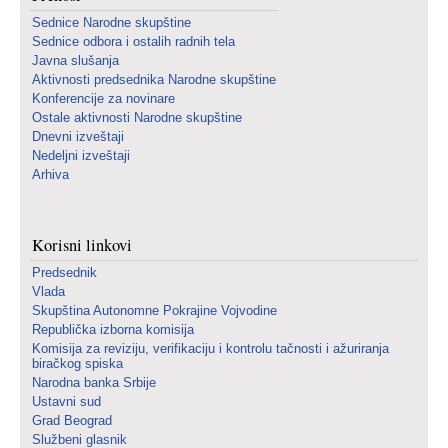
Sednice Narodne skupštine
Sednice odbora i ostalih radnih tela
Javna slušanja
Aktivnosti predsednika Narodne skupštine
Konferencije za novinare
Ostale aktivnosti Narodne skupštine
Dnevni izveštaji
Nedeljni izveštaji
Arhiva
Korisni linkovi
Predsednik
Vlada
Skupština Autonomne Pokrajine Vojvodine
Republička izborna komisija
Komisija za reviziju, verifikaciju i kontrolu tačnosti i ažuriranja
biračkog spiska
Narodna banka Srbije
Ustavni sud
Grad Beograd
Službeni glasnik