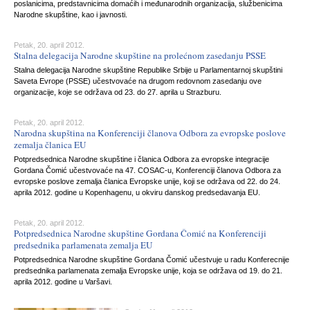
poslanicima, predstavnicima domaćih i međunarodnih organizacija, službenicima
Narodne skupštine, kao i javnosti.
Petak, 20. april 2012.
Stalna delegacija Narodne skupštine na prolećnom zasedanju PSSE
Stalna delegacija Narodne skupštine Republike Srbije u Parlamentarnoj skupštini
Saveta Evrope (PSSE) učestvovaće na drugom redovnom zasedanju ove
organizacije, koje se održava od 23. do 27. aprila u Strazburu.
Petak, 20. april 2012.
Narodna skupština na Konferenciji članova Odbora za evropske poslove
zemalja članica EU
Potpredsednica Narodne skupštine i članica Odbora za evropske integracije
Gordana Čomić učestvovaće na 47. COSAC-u, Konferenciji članova Odbora za
evropske poslove zemalja članica Evropske unije, koji se održava od 22. do 24.
aprila 2012. godine u Kopenhagenu, u okviru danskog predsedavanja EU.
Petak, 20. april 2012.
Potpredsednica Narodne skupštine Gordana Čomić na Konferenciji
predsednika parlamenata zemalja EU
Potpredsednica Narodne skupštine Gordana Čomić učestvuje u radu Konferecnije
predsednika parlamenata zemalja Evropske unije, koja se održava od 19. do 21.
aprila 2012. godine u Varšavi.