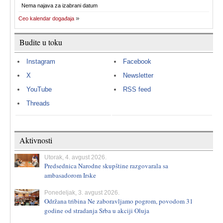
Nema najava za izabrani datum
Ceo kalendar događaja
Budite u toku
Instagram
Facebook
X
Newsletter
YouTube
RSS feed
Threads
Aktivnosti
Utorak, 4. avgust 2026.
Predsednica Narodne skupštine razgovarala sa
ambasadorom Irske
Ponedeljak, 3. avgust 2026.
Održana tribina Ne zaboravljamo pogrom, povodom 31
godine od stradanja Srba u akciji Oluja