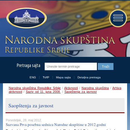
Pretraga sajta
ENG
ЋИР
Mapa sajta
Detaljna pretraga
Narodna skupština Republike Srbije
/
Aktivnosti
/
Narodna skupština
/
Arhiva
aktivnosti
/
Saziv od 11. juna 2008.
/
Saopštenja za javnost
Saopštenja za javnost
Ponedeljak, 28. maj 2012.
Sazvana Prva posebna sednica Narodne skupštine u 2012.godni