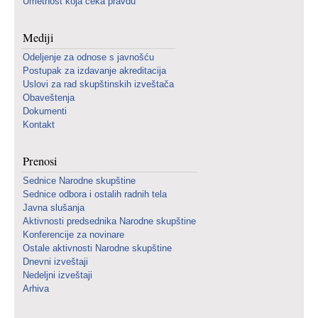
Umetnost koja čeka pravdu
Mediji
Odeljenje za odnose s javnošću
Postupak za izdavanje akreditacija
Uslovi za rad skupštinskih izveštača
Obaveštenja
Dokumenti
Kontakt
Prenosi
Sednice Narodne skupštine
Sednice odbora i ostalih radnih tela
Javna slušanja
Aktivnosti predsednika Narodne skupštine
Konferencije za novinare
Ostale aktivnosti Narodne skupštine
Dnevni izveštaji
Nedeljni izveštaji
Arhiva