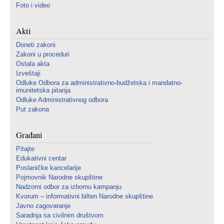
Foto i video
Akti
Doneti zakoni
Zakoni u proceduri
Ostala akta
Izveštaji
Odluke Odbora za administrativno-budžetska i mandatno-
imunitetska pitanja
Odluke Administrativnog odbora
Put zakona
Građani
Pitajte
Edukativni centar
Poslaničke kancelarije
Pojmovnik Narodne skupštine
Nadzorni odbor za izbornu kampanju
Kvorum – informativni bilten Narodne skupštine
Javno zagovaranje
Saradnja sa civilnim društvom