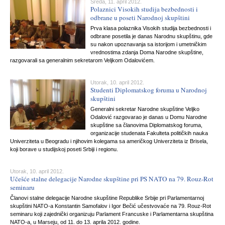
Sreda, 11. april 2012.
Polaznici Visokih studija bezbednosti i
odbrane u poseti Narodnoj skupštini
Prva klasa polaznika Visokih studija bezbednosti i
odbrane posetila je danas Narodnu skupštinu, gde
su nakon upoznavanja sa istorijom i umetničkim
vrednostima zdanja Doma Narodne skupštine,
razgovarali sa generalnim sekretarom Veljkom Odalovićem.
Utorak, 10. april 2012.
Studenti Diplomatskog foruma u Narodnoj
skupštini
Generalni sekretar Narodne skupštine Veljko
Odalović razgovarao je danas u Domu Narodne
skupštine sa članovima Diplomatskog foruma,
organizacije studenata Fakulteta političkih nauka
Univerziteta u Beogradu i njihovim kolegama sa američkog Univerziteta iz Brisela,
koji borave u studijskoj poseti Srbiji i regionu.
Utorak, 10. april 2012.
Učešće stalne delegacije Narodne skupštine pri PS NATO na 79. Rouz-Rot
seminaru
Članovi stalne delegacije Narodne skupštine Republike Srbije pri Parlamentarnoj
skupštini NATO-a Konstantin Samofalov i Igor Bečić učestvovaće na 79. Rouz-Rot
seminaru koji zajednički organizuju Parlament Francuske i Parlamentarna skupština
NATO-a, u Marseju, od 11. do 13. aprila 2012. godine.