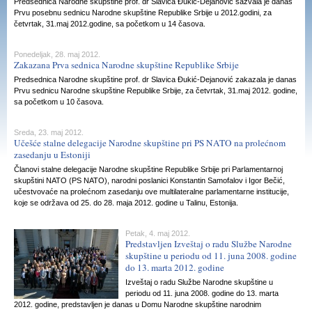
Predsednica Narodne skupštine prof. dr Slavica Đukić-Dejanović sazvala je danas
Prvu posebnu sednicu Narodne skupštine Republike Srbije u 2012.godini, za
četvrtak, 31.maj 2012.godine, sa početkom u 14 časova.
Ponedeljak, 28. maj 2012.
Zakazana Prva sednica Narodne skupštine Republike Srbije
Predsednica Narodne skupštine prof. dr Slavica Đukić-Dejanović zakazala je danas
Prvu sednicu Narodne skupštine Republike Srbije, za četvrtak, 31.maj 2012. godine,
sa početkom u 10 časova.
Sreda, 23. maj 2012.
Učešće stalne delegacije Narodne skupštine pri PS NATO na prolećnom
zasedanju u Estoniji
Članovi stalne delegacije Narodne skupštine Republike Srbije pri Parlamentarnoj
skupštini NATO (PS NATO), narodni poslanici Konstantin Samofalov i Igor Bečić,
učestvovaće na prolećnom zasedanju ove multilateralne parlamentarne institucije,
koje se održava od 25. do 28. maja 2012. godine u Talinu, Estonija.
Petak, 4. maj 2012.
Predstavljen Izveštaj o radu Službe Narodne
skupštine u periodu od 11. juna 2008. godine
do 13. marta 2012. godine
Izveštaj o radu Službe Narodne skupštine u
periodu od 11. juna 2008. godine do 13. marta
2012. godine, predstavljen je danas u Domu Narodne skupštine narodnim