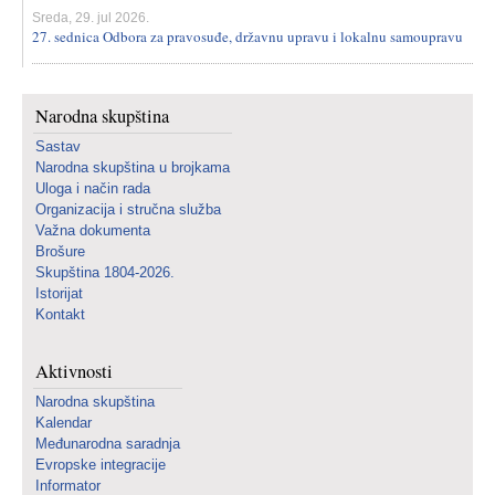
Sreda, 29. jul 2026.
27. sednica Odbora za pravosuđe, državnu upravu i lokalnu samoupravu
Narodna skupština
Sastav
Narodna skupština u brojkama
Uloga i način rada
Organizacija i stručna služba
Važna dokumenta
Brošure
Skupština 1804-2026.
Istorijat
Kontakt
Aktivnosti
Narodna skupština
Kalendar
Međunarodna saradnja
Evropske integracije
Informator