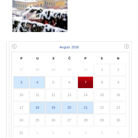
P
U
S
Č
P
S
N
27
28
29
30
31
1
2
3
4
5
6
7
8
9
10
11
12
13
14
15
16
17
18
19
20
21
22
23
24
25
26
27
28
29
30
31
1
2
3
4
5
6