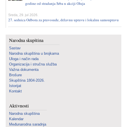
godine od stradanja Srba u akciji Oluja
Sreda, 29. jul 2026.
27. sednica Odbora za pravosuđe, državnu upravu i lokalnu samoupravu
Narodna skupština
Sastav
Narodna skupština u brojkama
Uloga i način rada
Organizacija i stručna služba
Važna dokumenta
Brošure
Skupština 1804-2026.
Istorijat
Kontakt
Aktivnosti
Narodna skupština
Kalendar
Međunarodna saradnja