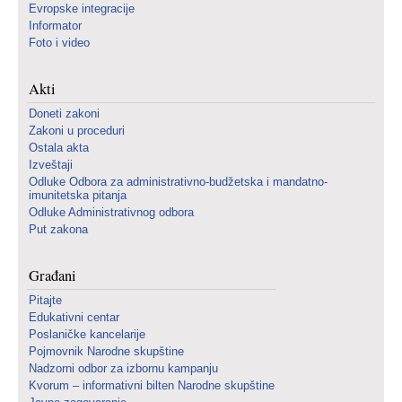
Evropske integracije
Informator
Foto i video
Akti
Doneti zakoni
Zakoni u proceduri
Ostala akta
Izveštaji
Odluke Odbora za administrativno-budžetska i mandatno-
imunitetska pitanja
Odluke Administrativnog odbora
Put zakona
Građani
Pitajte
Edukativni centar
Poslaničke kancelarije
Pojmovnik Narodne skupštine
Nadzorni odbor za izbornu kampanju
Kvorum – informativni bilten Narodne skupštine