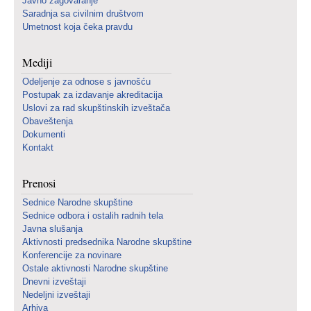
Javno zagovaranje
Saradnja sa civilnim društvom
Umetnost koja čeka pravdu
Mediji
Odeljenje za odnose s javnošću
Postupak za izdavanje akreditacija
Uslovi za rad skupštinskih izveštača
Obaveštenja
Dokumenti
Kontakt
Prenosi
Sednice Narodne skupštine
Sednice odbora i ostalih radnih tela
Javna slušanja
Aktivnosti predsednika Narodne skupštine
Konferencije za novinare
Ostale aktivnosti Narodne skupštine
Dnevni izveštaji
Nedeljni izveštaji
Arhiva