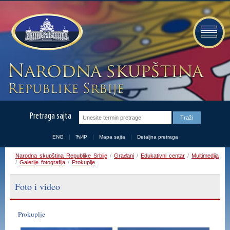
Pretraga sajta
ENG
ЋИР
Mapa sajta
Detaljna pretraga
Narodna skupština Republike Srbije
/
Građani
/
Edukativni centar
/
Multimedija
/
Galerije fotografija
/
Prokuplje
Foto i video
Prokuplje