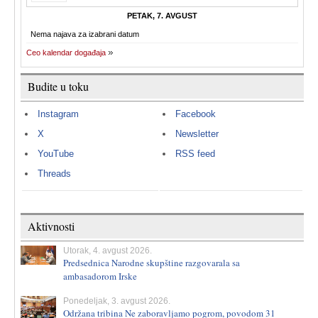
PETAK, 7. AVGUST
Nema najava za izabrani datum
Ceo kalendar događaja
Budite u toku
Instagram
Facebook
X
Newsletter
YouTube
RSS feed
Threads
Aktivnosti
Utorak, 4. avgust 2026.
Predsednica Narodne skupštine razgovarala sa
ambasadorom Irske
Ponedeljak, 3. avgust 2026.
Održana tribina Ne zaboravljamo pogrom, povodom 31