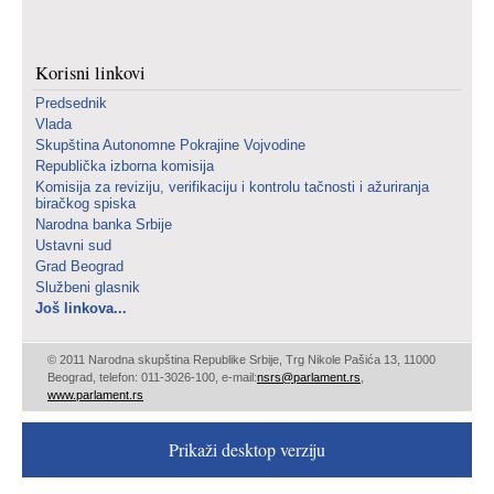
Korisni linkovi
Predsednik
Vlada
Skupština Autonomne Pokrajine Vojvodine
Republička izborna komisija
Komisija za reviziju, verifikaciju i kontrolu tačnosti i ažuriranja
biračkog spiska
Narodna banka Srbije
Ustavni sud
Grad Beograd
Službeni glasnik
Još linkova...
© 2011 Narodna skupština Republike Srbije, Trg Nikole Pašića 13, 11000
Beograd, telefon: 011-3026-100, e-mail:
nsrs@parlament.rs
,
www.parlament.rs
Prikaži desktop verziju