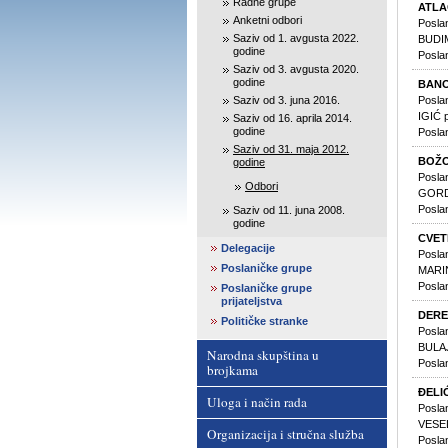
Radne grupe
ATLA
Anketni odbori
Posla
Saziv od 1. avgusta 2022.
BUDIM
godine
Posla
Saziv od 3. avgusta 2020.
godine
BAN
Saziv od 3. juna 2016.
Posla
IGIĆ 
Saziv od 16. aprila 2014.
godine
Posla
Saziv od 31. maja 2012.
BOŽO
godine
Posla
Odbori
GORDI
Posla
Saziv od 11. juna 2008.
godine
CVET
Delegacije
Poslan
Poslaničke grupe
MARIN
Poslan
Poslaničke grupe
prijateljstva
DERE
Političke stranke
Poslan
BULAJ
Narodna skupština u
Poslan
brojkama
ĐELI
Uloga i način rada
Posla
VESEL
Organizacija i stručna služba
Posla