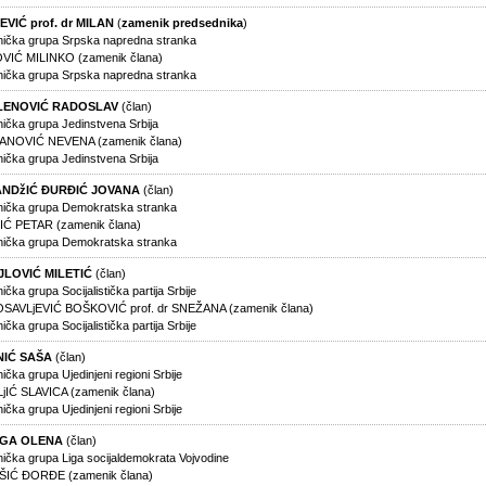
VIĆ prof. dr MILAN
(
zamenik predsednika
)
nička grupa Srpska napredna stranka
VIĆ MILINKO (zamenik člana)
nička grupa Srpska napredna stranka
ENOVIĆ RADOSLAV
(član)
nička grupa Jedinstvena Srbija
NOVIĆ NEVENA (zamenik člana)
nička grupa Jedinstvena Srbija
NDžIĆ ĐURĐIĆ JOVANA
(član)
nička grupa Demokratska stranka
Ć PETAR (zamenik člana)
nička grupa Demokratska stranka
JLOVIĆ MILETIĆ
(član)
ička grupa Socijalistička partija Srbije
AVLjEVIĆ BOŠKOVIĆ prof. dr SNEŽANA (zamenik člana)
ička grupa Socijalistička partija Srbije
NIĆ SAŠA
(član)
ička grupa Ujedinjeni regioni Srbije
jIĆ SLAVICA (zamenik člana)
ička grupa Ujedinjeni regioni Srbije
UGA OLENA
(član)
nička grupa Liga socijaldemokrata Vojvodine
IĆ ĐORĐE (zamenik člana)