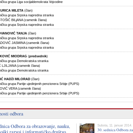
nička grupa Liga socijaldemokrata Vojvodine
URICA MILETA
(član)
nička grupa Srpska napredna stranka
STOŠIĆ BILjANA (zamenik člana)
nička grupa Srpska napredna stranka
VANOVIĆ TANJA
(član)
nička grupa Srpska napredna stranka
OVIĆ JASMINA (zamenik člana)
nička grupa Srpska napredna stranka
KOVIĆ MIODRAG
(
predsednik
)
nička grupa Demokratska stranka
 LJILJANA (zamenik člana)
nička grupa Demokratska stranka
IĆ HADžI MILORAD
(član)
ička grupa Partije ujedinjenih penzionera Srbije (PUPS)
VIĆ VERA (zamenik člana)
ička grupa Partije ujedinjenih penzionera Srbije (PUPS)
nosti odbora
ednica Odbora za obrazovanje, nauku,
Subota, 11. januar 2014.
30. sednica Odbora za
oški razvoj i informatičko društvo