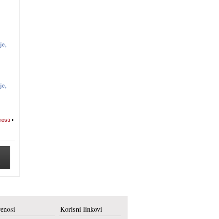
je,
je,
nosti
renosi
Korisni linkovi