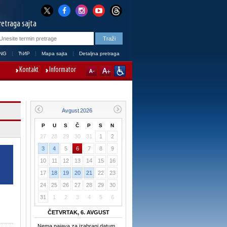
retraga sajta
NG
ЋИР
Mapa sajta
Detaljna pretraga
Kontakt
Informator
P
U
S
Č
P
S
N
27
28
29
30
31
1
2
3
4
5
6
7
8
9
10
11
12
13
14
15
16
17
18
19
20
21
22
23
24
25
26
27
28
29
30
31
1
2
3
4
5
6
ČETVRTAK, 6. AVGUST
Nema najava za izabrani datum