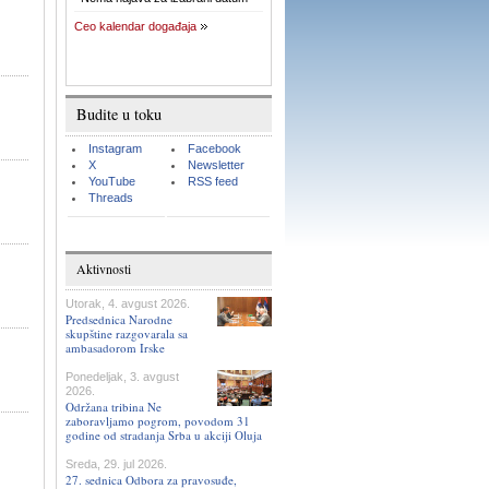
Ceo kalendar događaja
Budite u toku
Instagram
Facebook
X
Newsletter
YouTube
RSS feed
Threads
Aktivnosti
Utorak, 4. avgust 2026.
Predsednica Narodne
skupštine razgovarala sa
ambasadorom Irske
Ponedeljak, 3. avgust
2026.
Održana tribina Ne
zaboravljamo pogrom, povodom 31
godine od stradanja Srba u akciji Oluja
Sreda, 29. jul 2026.
27. sednica Odbora za pravosuđe,