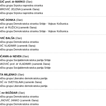
GIĆ prof. dr MARKO
(član)
nička grupa Srpska napredna stranka
IROVIĆ JELENA (zamenik člana)
nička grupa Srpska napredna stranka
OVIĆ DONKA
(član)
nička grupa Demokratska stranka Srbije - Vojisav Koštunica
prof. dr RUŽICA (zamenik člana)
nička grupa Demokratska stranka Srbije - Vojisav Koštunica
VIĆ BALŠA
(član)
nička grupa Demokratska stranka
Ć VLADIMIR (zamenik člana)
nička grupa Demokratska stranka
IĆANIN dr NEVEN
(član)
ička grupa Socijaldemokratska partija Srbije
KOVIĆ prof. dr VLADIMIR (zamenik člana)
ička grupa Socijaldemokratska partija Srbije
TA MILjENKO
(član)
ička grupa Liberalno demokratska partija
IĆ mr SVETISLAVA (zamenik člana)
ička grupa Liberalno demokratska partija
Ć mr BOŽIDAR
(član)
nička grupa Demokratska stranka
INOVIĆ JANKO (zamenik člana)
nička grupa Demokratska stranka