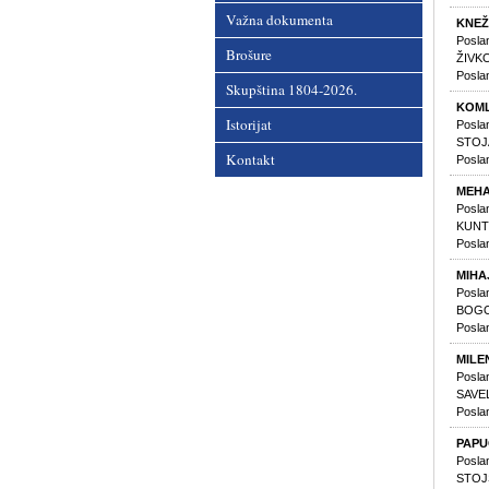
Važna dokumenta
KNEŽE
Posla
Brošure
ŽIVKO
Posla
Skupština 1804-2026.
KOML
Istorijat
Posla
STOJA
Kontakt
Posla
MEHA
Posla
KUNTI
Posla
MIHA
Poslan
BOGOS
Poslan
MILE
Poslan
SAVEL
Poslan
PAP
Posla
STOJŠ