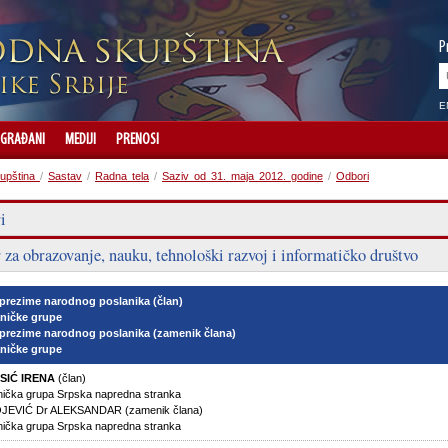
P
E
GRAĐANI
MEDIJI
PRENOSI
upština
/
Sastav
/
Radna tela
/
Saziv od 31. maja 2012. godine
/
Odbori
i
za obrazovanje, nauku, tehnološki razvoj i informatičko društvo
 prezime narodnog poslanika (član)
ničke grupe
 prezime narodnog poslanika (zamenik člana)
ničke grupe
SIĆ IRENA
(član)
nička grupa Srpska napredna stranka
EVIĆ Dr ALEKSANDAR (zamenik člana)
nička grupa Srpska napredna stranka