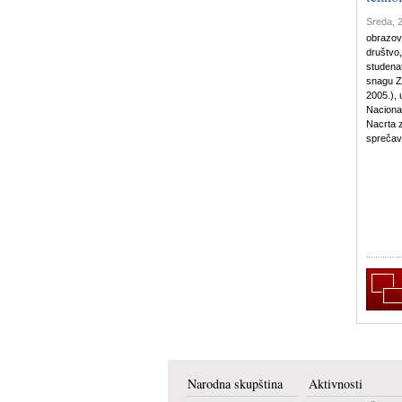
Sreda, 2
obrazova
društvo,
studenat
snagu Z
2005.), 
Naciona
Nacrta 
sprečav
Narodna skupština
Aktivnosti