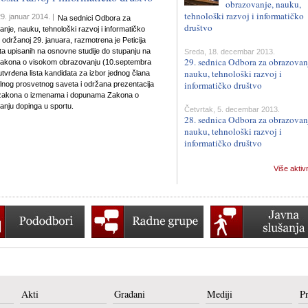
obrazovanje, nauku,
tehnološki razvoj i informatičko
9. januar 2014. |
Na sednici Odbora za
društvo
nje, nauku, tehnološki razvoj i informatičko
 održanoj 29. januara, razmotrena je Peticija
a upisanih na osnovne studije do stupanju na
Sreda, 18. decembar 2013.
29. sednica Odbora za obrazovan
akona o visokom obrazovanju (10.septembra
nauku, tehnološki razvoj i
utvrđena lista kandidata za izbor jednog člana
informatičko društvo
lnog prosvetnog saveta i održana prezentacija
zakona o izmenama i dopunama Zakona o
anju dopinga u sportu.
Četvrtak, 5. decembar 2013.
28. sednica Odbora za obrazovan
nauku, tehnološki razvoj i
informatičko društvo
Više aktiv
Akti
Građani
Mediji
P