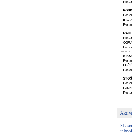
Posla
POSK
Posla
ILIĆ-
Posla
RADO
Posla
OBRAD
Posla
STOJ
Posla
LUČIĆ
Posla
STOŠ
Poslan
PAUNO
Poslan
Aktiv
31. s
tehnol