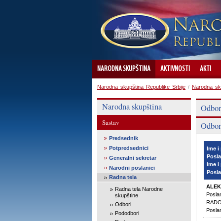
NARODNA SKUPŠTINA
AKTIVNOSTI
AKTI
Narodna skupština Republike Srbije
/
Narodna sk
Narodna skupština
Odbor
Sastav
Odbor 
Predsednik
Potpredsednici
Ime i
Posla
Generalni sekretar
Ime i
Narodni poslanici
Posla
Radna tela
ALEK
Radna tela Narodne
Posla
skupštine
RADOJ
Odbori
Posla
Pododbori