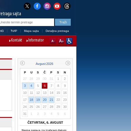
retraga sajta
NG
ЋИР
Mapa sajta
Detaljna pretraga
Kontakt
Informator
P
U
S
Č
P
S
N
27
28
29
30
31
1
2
3
4
5
6
7
8
9
10
11
12
13
14
15
16
17
18
19
20
21
22
23
24
25
26
27
28
29
30
31
1
2
3
4
5
6
ČETVRTAK, 6. AVGUST
Nema najava za izabrani datum