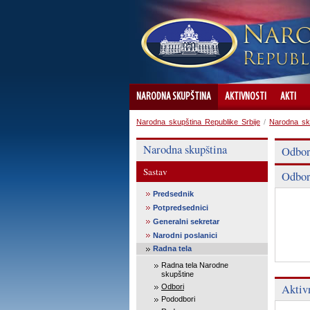
NARODNA SKUPŠTINA
AKTIVNOSTI
AKTI
Narodna skupština Republike Srbije
/
Narodna sk
Narodna skupština
Odbor
Sastav
Odbor
Predsednik
Potpredsednici
Generalni sekretar
Narodni poslanici
Radna tela
Radna tela Narodne
skupštine
Aktiv
Odbori
Pododbori