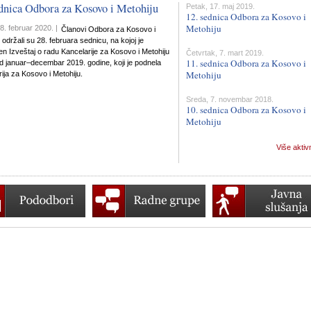
ednica Odbora za Kosovo i Metohiju
Petak, 17. maj 2019.
12. sednica Odbora za Kosovo i
Metohiju
8. februar 2020. |
Članovi Odbora za Kosovo i
 održali su 28. februara sednicu, na kojoj je
n Izveštaj o radu Kancelarije za Kosovo i Metohiju
Četvrtak, 7. mart 2019.
11. sednica Odbora za Kosovo i
d januar–decembar 2019. godine, koji je podnela
Metohiju
ija za Kosovo i Metohiju.
Sreda, 7. novembar 2018.
10. sednica Odbora za Kosovo i
Metohiju
Više aktiv