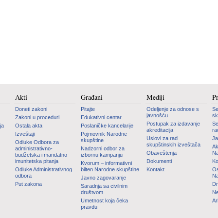
Akti
Građani
Mediji
P
Doneti zakoni
Pitajte
Odeljenje za odnose s
Se
javnošću
sk
Zakoni u proceduri
Edukativni centar
Postupak za izdavanje
Se
ja
Ostala akta
Poslaničke kancelarije
akreditacija
ra
Izveštaji
Pojmovnik Narodne
Uslovi za rad
Ja
skupštine
Odluke Odbora za
skupštinskih izveštača
Ak
administrativno-
Nadzorni odbor za
Obaveštenja
Na
budžetska i mandatno-
izbornu kampanju
imunitetska pitanja
Dokumenti
Ko
Kvorum – informativni
Odluke Administrativnog
bilten Narodne skupštine
Kontakt
Os
odbora
Na
Javno zagovaranje
Put zakona
Dn
Saradnja sa civilnim
društvom
Ne
Umetnost koja čeka
Ar
pravdu