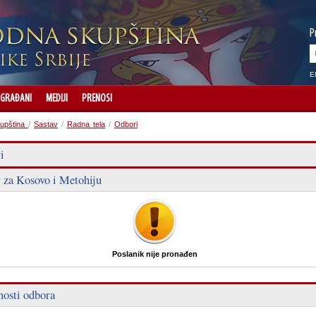
P
E
GRAĐANI
MEDIJI
PRENOSI
upština
/
Sastav
/
Radna tela
/
Odbori
i
 za Kosovo i Metohiju
Poslanik nije pronađen
nosti odbora