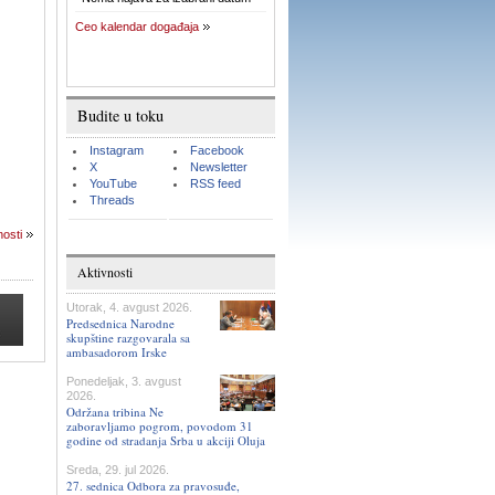
Ceo kalendar događaja
Budite u toku
Instagram
Facebook
X
Newsletter
YouTube
RSS feed
Threads
nosti
Aktivnosti
Utorak, 4. avgust 2026.
Predsednica Narodne
skupštine razgovarala sa
ambasadorom Irske
Ponedeljak, 3. avgust
2026.
Održana tribina Ne
zaboravljamo pogrom, povodom 31
godine od stradanja Srba u akciji Oluja
Sreda, 29. jul 2026.
27. sednica Odbora za pravosuđe,