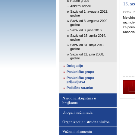
Radne grupe
13. s
Anketni odbori
Saziv od 1. avgusta 2022.
Petak, 2
godine
Metohiju
Saziv od 3. avgusta 2020.
razmotre
godine
za perio
Saziv od 3. juna 2016.
Kancelar
Saziv od 16. aprila 2014.
godine
Saziv od 31. maja 2012.
godine
Saziv od 11. juna 2008.
godine
Delegacije
Poslaničke grupe
Poslaničke grupe
prijateljstva
Političke stranke
Narodna skupština u
brojkama
Uloga i način rada
Organizacija i stručna služba
Važna dokumenta