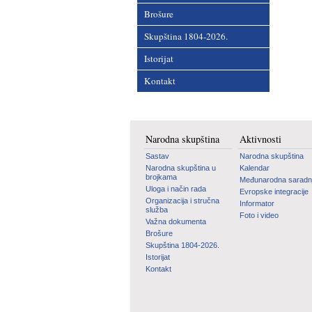
Brošure
Skupština 1804-2026.
Istorijat
Kontakt
Narodna skupština
Aktivnosti
Sastav
Narodna skupština
Narodna skupština u
Kalendar
brojkama
Međunarodna saradn
Uloga i način rada
Evropske integracije
Organizacija i stručna
Informator
služba
Foto i video
Važna dokumenta
Brošure
Skupština 1804-2026.
Istorijat
Kontakt