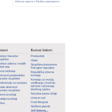
državnu upravu i lokalnu samoupravu
renosi
Korisni linkovi
dnice Narodne
Predsednik
upštine
Vlada
dnice odbora i ostalih
Skupština Autonomne
dnih tela
Pokrajine Vojvodine
vna slušanja
Republička izborna
tivnosti predsednika
komisija
rodne skupštine
Komisija za reviziju,
nferencije za novinare
verifikaciju i kontrolu
tačnosti i ažuriranja
tale aktivnosti
biračkog spiska
rodne skupštine
Narodna banka Srbije
evni izveštaji
Ustavni sud
deljni izveštaji
Grad Beograd
hiva
Službeni glasnik
Još linkova...