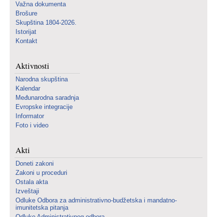
Važna dokumenta
Brošure
Skupština 1804-2026.
Istorijat
Kontakt
Aktivnosti
Narodna skupština
Kalendar
Međunarodna saradnja
Evropske integracije
Informator
Foto i video
Akti
Doneti zakoni
Zakoni u proceduri
Ostala akta
Izveštaji
Odluke Odbora za administrativno-budžetska i mandatno-
imunitetska pitanja
Odluke Administrativnog odbora