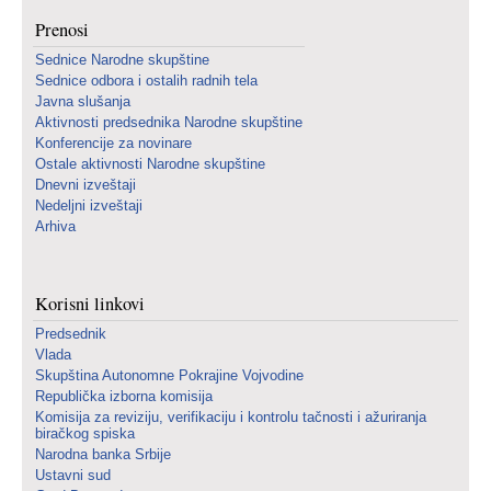
Prenosi
Sednice Narodne skupštine
Sednice odbora i ostalih radnih tela
Javna slušanja
Aktivnosti predsednika Narodne skupštine
Konferencije za novinare
Ostale aktivnosti Narodne skupštine
Dnevni izveštaji
Nedeljni izveštaji
Arhiva
Korisni linkovi
Predsednik
Vlada
Skupština Autonomne Pokrajine Vojvodine
Republička izborna komisija
Komisija za reviziju, verifikaciju i kontrolu tačnosti i ažuriranja
biračkog spiska
Narodna banka Srbije
Ustavni sud