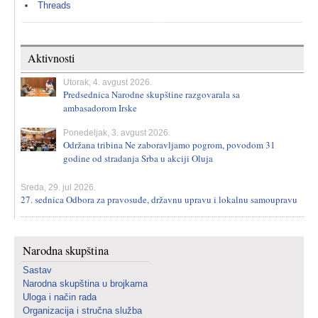
Threads
Aktivnosti
Utorak, 4. avgust 2026.
Predsednica Narodne skupštine razgovarala sa
ambasadorom Irske
Ponedeljak, 3. avgust 2026.
Održana tribina Ne zaboravljamo pogrom, povodom 31
godine od stradanja Srba u akciji Oluja
Sreda, 29. jul 2026.
27. sednica Odbora za pravosuđe, državnu upravu i lokalnu samoupravu
Narodna skupština
Sastav
Narodna skupština u brojkama
Uloga i način rada
Organizacija i stručna služba