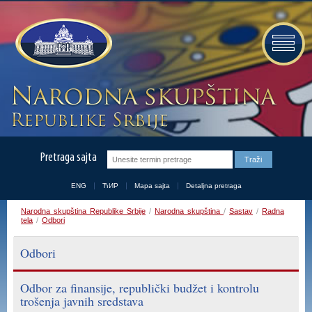
Pretraga sajta
ENG
ЋИР
Mapa sajta
Detaljna pretraga
Narodna skupština Republike Srbije
/
Narodna skupština
/
Sastav
/
Radna
tela
/
Odbori
Odbori
Odbor za finansije, republički budžet i kontrolu
trošenja javnih sredstava