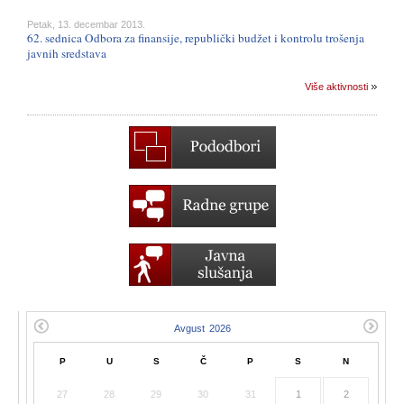
Petak, 13. decembar 2013.
62. sednica Odbora za finansije, republički budžet i kontrolu trošenja
javnih sredstava
Više aktivnosti
P
U
S
Č
P
S
N
27
28
29
30
31
1
2