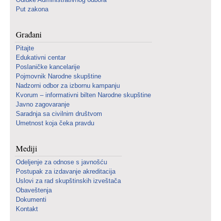
Put zakona
Građani
Pitajte
Edukativni centar
Poslaničke kancelarije
Pojmovnik Narodne skupštine
Nadzorni odbor za izbornu kampanju
Kvorum – informativni bilten Narodne skupštine
Javno zagovaranje
Saradnja sa civilnim društvom
Umetnost koja čeka pravdu
Mediji
Odeljenje za odnose s javnošću
Postupak za izdavanje akreditacija
Uslovi za rad skupštinskih izveštača
Obaveštenja
Dokumenti
Kontakt