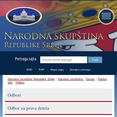
Pretraga sajta
ENG
ЋИР
Mapa sajta
Detaljna pretraga
Narodna skupština Republike Srbije
/
Narodna skupština
/
Sastav
/
Radna
tela
/
Odbori
Odbori
Odbor za prava deteta