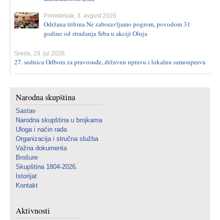
Ponedeljak, 3. avgust 2026.
Održana tribina Ne zaboravljamo pogrom, povodom 31
godine od stradanja Srba u akciji Oluja
Sreda, 29. jul 2026.
27. sednica Odbora za pravosuđe, državnu upravu i lokalnu samoupravu
Narodna skupština
Sastav
Narodna skupština u brojkama
Uloga i način rada
Organizacija i stručna služba
Važna dokumenta
Brošure
Skupština 1804-2026.
Istorijat
Kontakt
Aktivnosti