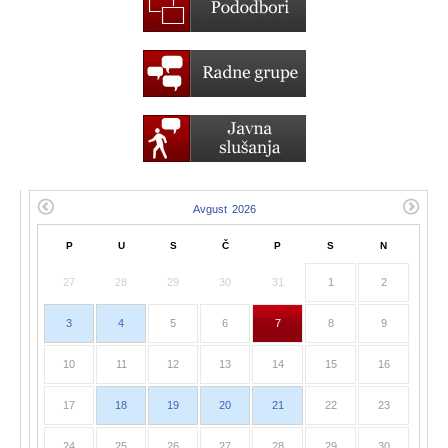
P
U
S
Č
P
S
N
27
28
29
30
31
1
2
3
4
5
6
7
8
9
10
11
12
13
14
15
16
17
18
19
20
21
22
23
24
25
26
27
28
29
30