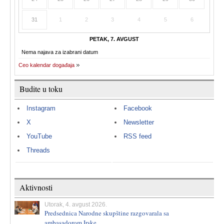
31
1
2
3
4
5
6
PETAK, 7. AVGUST
Nema najava za izabrani datum
Ceo kalendar događaja
Budite u toku
Instagram
Facebook
X
Newsletter
YouTube
RSS feed
Threads
Aktivnosti
Utorak, 4. avgust 2026.
Predsednica Narodne skupštine razgovarala sa
ambasadorom Irske