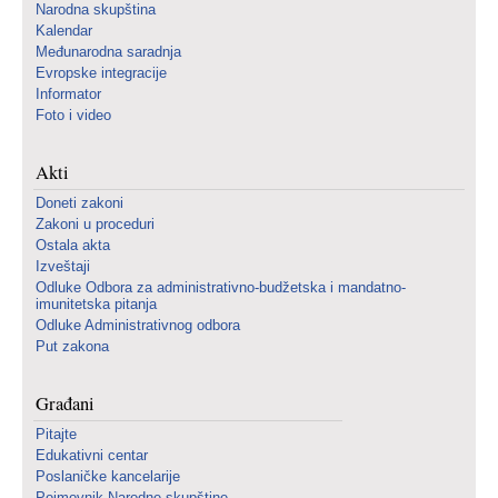
Narodna skupština
Kalendar
Međunarodna saradnja
Evropske integracije
Informator
Foto i video
Akti
Doneti zakoni
Zakoni u proceduri
Ostala akta
Izveštaji
Odluke Odbora za administrativno-budžetska i mandatno-
imunitetska pitanja
Odluke Administrativnog odbora
Put zakona
Građani
Pitajte
Edukativni centar
Poslaničke kancelarije
Pojmovnik Narodne skupštine