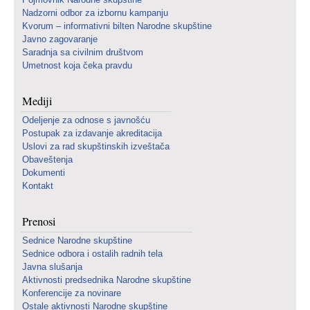
Nadzorni odbor za izbornu kampanju
Kvorum – informativni bilten Narodne skupštine
Javno zagovaranje
Saradnja sa civilnim društvom
Umetnost koja čeka pravdu
Mediji
Odeljenje za odnose s javnošću
Postupak za izdavanje akreditacija
Uslovi za rad skupštinskih izveštača
Obaveštenja
Dokumenti
Kontakt
Prenosi
Sednice Narodne skupštine
Sednice odbora i ostalih radnih tela
Javna slušanja
Aktivnosti predsednika Narodne skupštine
Konferencije za novinare
Ostale aktivnosti Narodne skupštine