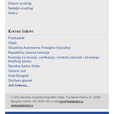
Dnevni izveštaji
Nedeljni izveštaji
Arhiva
Korisni linkovi
Predsednik
Vlada
Skupština Autonomne Pokrajine Vojvodine
Republička izborna komisija
Komisija za reviziju, verifikaciju i kontrolu tačnosti i ažuriranja
biračkog spiska
Narodna banka Srbije
Ustavni sud
Grad Beograd
Službeni glasnik
Još linkova...
© 2011 Narodna skupština Republike Srbije, Trg Nikole Pašića 13, 11000
Beograd, telefon: 011-3026-100, e-mail:
nsrs@parlament.rs
,
www.parlament.rs