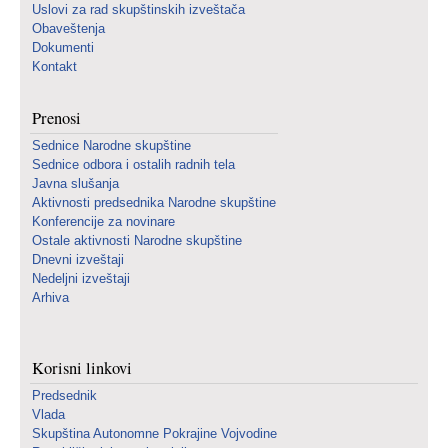
Uslovi za rad skupštinskih izveštača
Obaveštenja
Dokumenti
Kontakt
Prenosi
Sednice Narodne skupštine
Sednice odbora i ostalih radnih tela
Javna slušanja
Aktivnosti predsednika Narodne skupštine
Konferencije za novinare
Ostale aktivnosti Narodne skupštine
Dnevni izveštaji
Nedeljni izveštaji
Arhiva
Korisni linkovi
Predsednik
Vlada
Skupština Autonomne Pokrajine Vojvodine