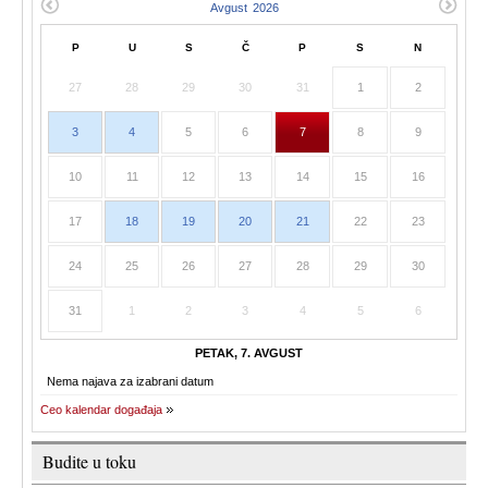
P
U
S
Č
P
S
N
27
28
29
30
31
1
2
3
4
5
6
7
8
9
10
11
12
13
14
15
16
17
18
19
20
21
22
23
24
25
26
27
28
29
30
31
1
2
3
4
5
6
PETAK, 7. AVGUST
Nema najava za izabrani datum
Ceo kalendar događaja
Budite u toku