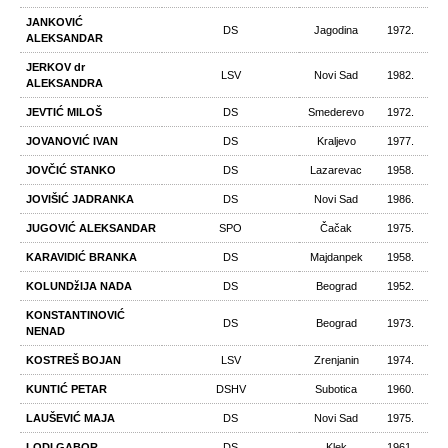
JANKOVIĆ
DS
Jagodina
1972.
ALEKSANDAR
JERKOV dr
LSV
Novi Sad
1982.
ALEKSANDRA
JEVTIĆ MILOŠ
DS
Smederevo
1972.
JOVANOVIĆ IVAN
DS
Kraljevo
1977.
JOVČIĆ STANKO
DS
Lazarevac
1958.
JOVIŠIĆ JADRANKA
DS
Novi Sad
1986.
JUGOVIĆ ALEKSANDAR
SPO
Čačak
1975.
KARAVIDIĆ BRANKA
DS
Majdanpek
1958.
KOLUNDžIJA NADA
DS
Beograd
1952.
KONSTANTINOVIĆ
DS
Beograd
1973.
NENAD
KOSTREŠ BOJAN
LSV
Zrenjanin
1974.
KUNTIĆ PETAR
DSHV
Subotica
1960.
LAUŠEVIĆ MAJA
DS
Novi Sad
1975.
LODI GABOR
DS
Klek
1961.