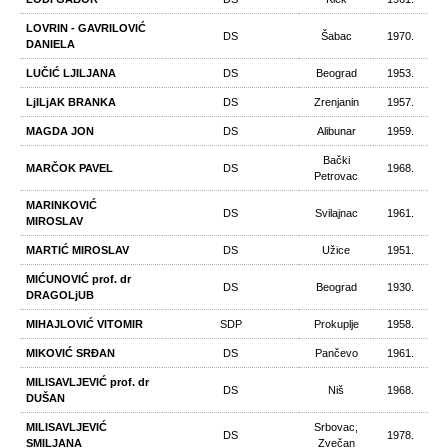
LOVRIN - GAVRILOVIĆ
DS
Šabac
1970.
DANIELA
LUČIĆ LJILJANA
DS
Beograd
1953.
LjILjAK BRANKA
DS
Zrenjanin
1957.
MAGDA JON
DS
Alibunar
1959.
Bački
MARČOK PAVEL
DS
1968.
Petrovac
MARINKOVIĆ
DS
Svilajnac
1961.
MIROSLAV
MARTIĆ MIROSLAV
DS
Užice
1951.
MIĆUNOVIĆ prof. dr
DS
Beograd
1930.
DRAGOLjUB
MIHAJLOVIĆ VITOMIR
SDP
Prokuplje
1958.
MIKOVIĆ SRĐAN
DS
Pančevo
1961.
MILISAVLJEVIĆ prof. dr
DS
Niš
1968.
DUŠAN
MILISAVLJEVIĆ
Srbovac,
DS
1978.
SMILJANA
Zvečan