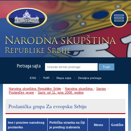
Pretraga sajta
ENG
ЋИР
Mapa sajta
Detaljna pretraga
Narodna skupština Republike Srbije
/
Narodna skupština
/
Sastav
/
Poslaničke grupe
/
Saziv od 11. juna 2008. godine
Poslanička grupa Za evropsku Srbiju
Ime i prezime narodnog
Politička stranka na čiji
Mesto
Godište
poslanika
je predlog izabran/a