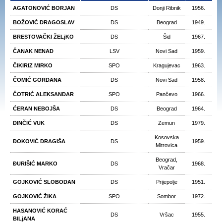
AGATONOVIĆ BORJAN
DS
Donji Ribnik
1956.
BOŽOVIĆ DRAGOSLAV
DS
Beograd
1949.
BRESTOVAČKI ŽELjKO
DS
Šid
1967.
ČANAK NENAD
LSV
Novi Sad
1959.
ČIKIRIZ MIRKO
SPO
Kragujevac
1963.
ČOMIĆ GORDANA
DS
Novi Sad
1958.
ČOTRIĆ ALEKSANDAR
SPO
Pančevo
1966.
ĆERAN NEBOJŠA
DS
Beograd
1964.
DINČIĆ VUK
DS
Zemun
1979.
Kosovska
ĐOKOVIĆ DRAGIŠA
DS
1959.
Mitrovica
Beograd,
ĐURIŠIĆ MARKO
DS
1968.
Vračar
GOJKOVIĆ SLOBODAN
DS
Prijepolje
1951.
GOJKOVIĆ ŽIKA
SPO
Sombor
1972.
HASANOVIĆ KORAĆ
DS
Vršac
1955.
BILjANA