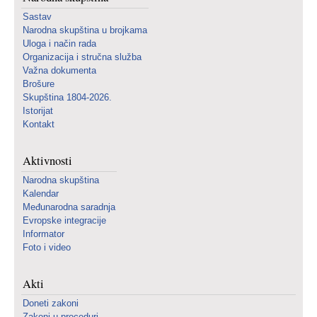
Sastav
Narodna skupština u brojkama
Uloga i način rada
Organizacija i stručna služba
Važna dokumenta
Brošure
Skupština 1804-2026.
Istorijat
Kontakt
Aktivnosti
Narodna skupština
Kalendar
Međunarodna saradnja
Evropske integracije
Informator
Foto i video
Akti
Doneti zakoni
Zakoni u proceduri