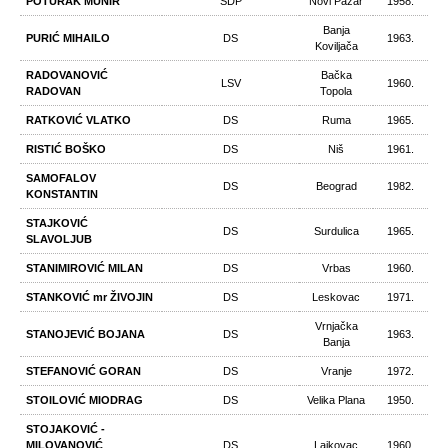
POTURAK MUNIR
SDP
Novi Pazar
1958.
Banja
PURIĆ MIHAILO
DS
1963.
Koviljača
RADOVANOVIĆ
Bačka
LSV
1960.
RADOVAN
Topola
RATKOVIĆ VLATKO
DS
Ruma
1965.
RISTIĆ BOŠKO
DS
Niš
1961.
SAMOFALOV
DS
Beograd
1982.
KONSTANTIN
STAJKOVIĆ
DS
Surdulica
1965.
SLAVOLJUB
STANIMIROVIĆ MILAN
DS
Vrbas
1960.
STANKOVIĆ mr ŽIVOJIN
DS
Leskovac
1971.
Vrnjačka
STANOJEVIĆ BOJANA
DS
1963.
Banja
STEFANOVIĆ GORAN
DS
Vranje
1972.
STOILOVIĆ MIODRAG
DS
Velika Plana
1950.
STOJAKOVIĆ -
MILOVANOVIĆ
DS
Lajkovac
1960.