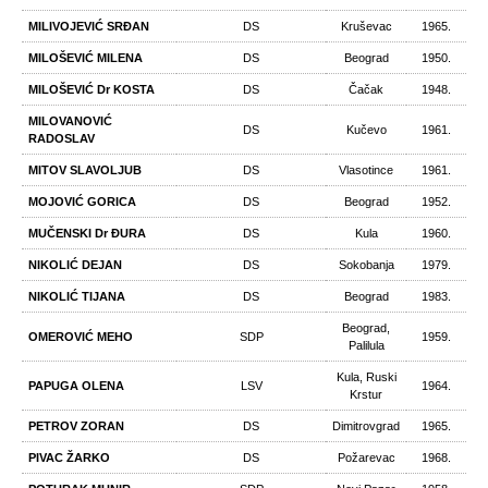
MILIVOJEVIĆ SRĐAN
DS
Kruševac
1965.
MILOŠEVIĆ MILENA
DS
Beograd
1950.
MILOŠEVIĆ Dr KOSTA
DS
Čačak
1948.
MILOVANOVIĆ
DS
Kučevo
1961.
RADOSLAV
MITOV SLAVOLJUB
DS
Vlasotince
1961.
MOJOVIĆ GORICA
DS
Beograd
1952.
MUČENSKI Dr ĐURA
DS
Kula
1960.
NIKOLIĆ DEJAN
DS
Sokobanja
1979.
NIKOLIĆ TIJANA
DS
Beograd
1983.
Beograd,
OMEROVIĆ MEHO
SDP
1959.
Palilula
Kula, Ruski
PAPUGA OLENA
LSV
1964.
Krstur
PETROV ZORAN
DS
Dimitrovgrad
1965.
PIVAC ŽARKO
DS
Požarevac
1968.