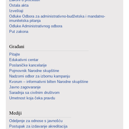
Ostala akta
Izveštaji
Odluke Odbora za administrativno-budžetska i mandatno-
imunitetska pitanja
Odluke Administrativnog odbora
Put zakona
Građani
Pitajte
Edukativni centar
Poslaničke kancelarije
Pojmovnik Narodne skupštine
Nadzorni odbor za izbornu kampanju
Kvorum – informativni bilten Narodne skupštine
Javno zagovaranje
Saradnja sa civilnim društvom
Umetnost koja čeka pravdu
Mediji
Odeljenje za odnose s javnošću
Postupak za izdavanje akreditacija