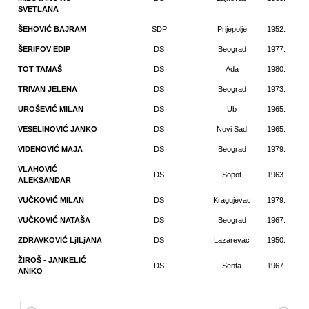
SVETLANA
ŠEHOVIĆ BAJRAM
SDP
Prijepolje
1952.
ŠERIFOV EDIP
DS
Beograd
1977.
TOT TAMAŠ
DS
Ada
1980.
TRIVAN JELENA
DS
Beograd
1973.
UROŠEVIĆ MILAN
DS
Ub
1965.
VESELINOVIĆ JANKO
DS
Novi Sad
1965.
VIDENOVIĆ MAJA
DS
Beograd
1979.
VLAHOVIĆ
DS
Sopot
1963.
ALEKSANDAR
VUČKOVIĆ MILAN
DS
Kragujevac
1979.
VUČKOVIĆ NATAŠA
DS
Beograd
1967.
ZDRAVKOVIĆ LjILjANA
DS
Lazarevac
1950.
ŽIROŠ - JANKELIĆ
DS
Senta
1967.
ANIKO