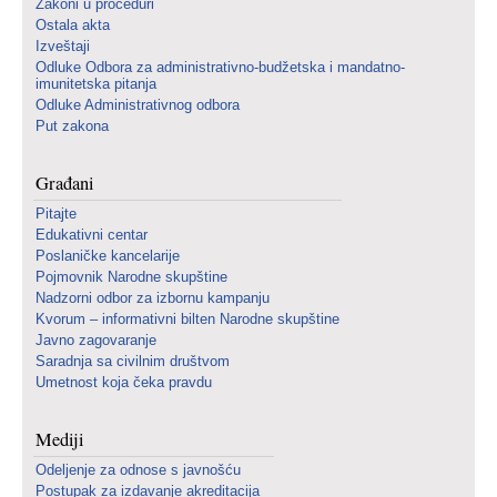
Zakoni u proceduri
Ostala akta
Izveštaji
Odluke Odbora za administrativno-budžetska i mandatno-
imunitetska pitanja
Odluke Administrativnog odbora
Put zakona
Građani
Pitajte
Edukativni centar
Poslaničke kancelarije
Pojmovnik Narodne skupštine
Nadzorni odbor za izbornu kampanju
Kvorum – informativni bilten Narodne skupštine
Javno zagovaranje
Saradnja sa civilnim društvom
Umetnost koja čeka pravdu
Mediji
Odeljenje za odnose s javnošću
Postupak za izdavanje akreditacija