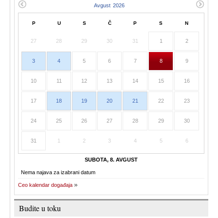
P
U
S
Č
P
S
N
27
28
29
30
31
1
2
3
4
5
6
7
8
9
10
11
12
13
14
15
16
17
18
19
20
21
22
23
24
25
26
27
28
29
30
31
1
2
3
4
5
6
SUBOTA, 8. AVGUST
Nema najava za izabrani datum
Ceo kalendar događaja
Budite u toku