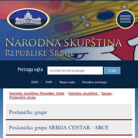
Pretraga sajta
ENG
ЋИР
Mapa sajta
Detaljna pretraga
Narodna skupština Republike Srbije
/
Narodna skupština
/
Sastav
/
Poslaničke grupe
Poslaničke grupe
Poslanička grupa SRBIJA CENTAR - SRCE