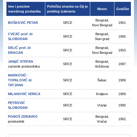
Ime i prezime
Politička stranka na čiji je
Mesto
Godište
narodnog poslanika
predlog izabran/a
Beograd,
BOŠKOVIĆ PETAR
SRCE
1961.
Novi Beograd
CVEJIĆ prof. dr
Beograd,
SRCE
1965.
SLOBODAN
Stari grad
DELIĆ prof. dr
Beograd,
SRCE
1953.
DRAGAN
Novi Beograd
JANjIĆ STEFAN
Beograd,
SRCE
1987.
zamenik predsednika
Voždovac
MARKOVIĆ-
TOPALOVIĆ dr
SRCE
Šabac
1969.
TATJANA
MILANOVIĆ VERICA
SRCE
Kraljevo
1969.
PETROVIĆ
SRCE
Vranje
1990.
SLOBODAN
PONOŠ ZDRAVKO
Beograd,
SRCE
1962.
predsednik
Vračar