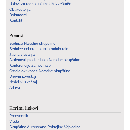
Uslovi za rad skupštinskih izveštača
Obaveštenja
Dokumenti
Kontakt
Prenosi
Sednice Narodne skupštine
Sednice odbora i ostalih radnih tela
Javna slušanja
Aktivnosti predsednika Narodne skupštine
Konferencije za novinare
Ostale aktivnosti Narodne skupštine
Dnevni izveštaji
Nedeljni izveštaji
Arhiva
Korisni linkovi
Predsednik
Vlada
Skupština Autonomne Pokrajine Vojvodine