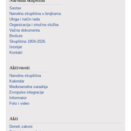
Narodna skupština
Sastav
Narodna skupština u brojkama
Uloga i način rada
Organizacija i stručna služba
Važna dokumenta
Brošure
Skupština 1804-2026.
Istorijat
Kontakt
Aktivnosti
Narodna skupština
Kalendar
Međunarodna saradnja
Evropske integracije
Informator
Foto i video
Akti
Doneti zakoni