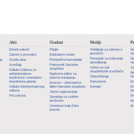
Akti
Građani
Mediji
P
Doneti zakoni
Pitajte
Odeljenje za odnose s
Se
javnošću
sk
Zakoni u proceduri
Edukativni centar
Postupak za izdavanje
Se
ja
Ostala akta
Poslaničke kancelarije
akreditacija
ra
Izveštaji
Pojmovnik Narodne
Uslovi za rad
Ja
skupštine
Odluke Odbora za
skupštinskih izveštača
Ak
administrativno-
Nadzorni odbor za
Obaveštenja
Na
budžetska i mandatno-
izbornu kampanju
imunitetska pitanja
Dokumenti
Ko
Kvorum – informativni
Odluke Administrativnog
bilten Narodne skupštine
Kontakt
Os
odbora
Na
Javno zagovaranje
Put zakona
Dn
Saradnja sa civilnim
društvom
Ne
Umetnost koja čeka
Ar
pravdu