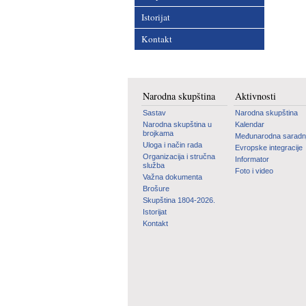
Istorijat
Kontakt
Narodna skupština
Aktivnosti
Sastav
Narodna skupština
Narodna skupština u
Kalendar
brojkama
Međunarodna saradn
Uloga i način rada
Evropske integracije
Organizacija i stručna
Informator
služba
Foto i video
Važna dokumenta
Brošure
Skupština 1804-2026.
Istorijat
Kontakt