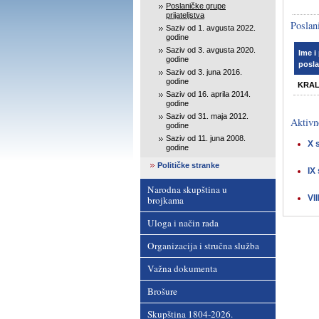
Poslaničke grupe
prijateljstva
Poslani
Saziv od 1. avgusta 2022.
godine
Saziv od 3. avgusta 2020.
Ime i
godine
posla
Saziv od 3. juna 2016.
godine
KRAL
Saziv od 16. aprila 2014.
godine
Saziv od 31. maja 2012.
Aktivn
godine
Saziv od 11. juna 2008.
X 
godine
Političke stranke
IX
Narodna skupština u
VI
brojkama
Uloga i način rada
Organizacija i stručna služba
Važna dokumenta
Brošure
Skupština 1804-2026.