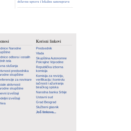
državnu upravu i lokalnu samoupravu
renosi
Korisni linkovi
dnice Narodne
Predsednik
upštine
Vlada
dnice odbora i ostalih
Skupština Autonomne
dnih tela
Pokrajine Vojvodine
vna slušanja
Republička izborna
tivnosti predsednika
komisija
rodne skupštine
Komisija za reviziju,
nferencije za novinare
verifikaciju i kontrolu
tačnosti i ažuriranja
tale aktivnosti
biračkog spiska
rodne skupštine
Narodna banka Srbije
evni izveštaji
Ustavni sud
deljni izveštaji
Grad Beograd
hiva
Službeni glasnik
Još linkova...