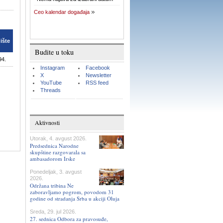
Ceo kalendar događaja
ište
Budite u toku
94.
Instagram
Facebook
X
Newsletter
YouTube
RSS feed
Threads
Aktivnosti
Utorak, 4. avgust 2026.
Predsednica Narodne
skupštine razgovarala sa
ambasadorom Irske
Ponedeljak, 3. avgust
2026.
Održana tribina Ne
zaboravljamo pogrom, povodom 31
godine od stradanja Srba u akciji Oluja
Sreda, 29. jul 2026.
27. sednica Odbora za pravosuđe,