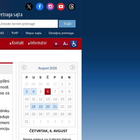
retraga sajta
NG
ЋИР
Mapa sajta
Detaljna pretraga
Kontakt
Informator
P
U
S
Č
P
S
N
pštini
27
28
29
30
31
1
2
nosti.
3
4
5
6
7
8
9
esa za
10
11
12
13
14
15
16
17
18
19
20
21
22
23
edniku
24
25
26
27
28
29
30
eđuje
31
1
2
3
4
5
6
azmeni
enciju
ČETVRTAK, 6. AVGUST
Nema najava za izabrani datum