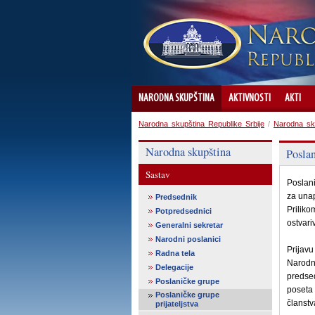
NARODNA SKUPŠTINA
AKTIVNOSTI
AKTI
Narodna skupština Republike Srbije
/
Narodna sk
Narodna skupština
Poslan
Sastav
Poslani
za unap
Predsednik
Priliko
Potpredsednici
ostvari
Generalni sekretar
Narodni poslanici
Prijavu
Radna tela
Narodn
Delegacije
predsed
Poslaničke grupe
poseta 
Poslaničke grupe
članstv
prijateljstva