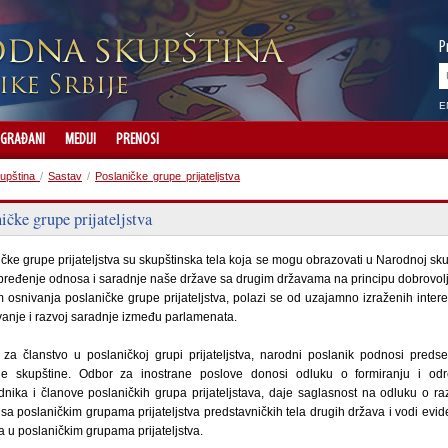
P
E
GRAĐANI
MEDIJI
PRENOSI
upština
/
Sastav
/
Poslaničke grupe prijateljstva
ičke grupe prijateljstva
čke grupe prijateljstva su skupštinska tela koja se mogu obrazovati u Narodnoj sku
ređenje odnosa i saradnje naše države sa drugim državama na principu dobrovolj
m osnivanja poslaničke grupe prijateljstva, polazi se od uzajamno izraženih inter
vanje i razvoj saradnje između parlamenata.
 za članstvo u poslaničkoj grupi prijateljstva, narodni poslanik podnosi preds
e skupštine. Odbor za inostrane poslove donosi odluku o formiranju i odr
nika i članove poslaničkih grupa prijateljstava, daje saglasnost na odluku o r
sa poslaničkim grupama prijateljstva predstavničkih tela drugih država i vodi evid
a u poslaničkim grupama prijateljstva.