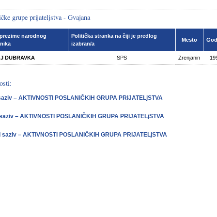
čke grupe prijateljstva - Gvajana
 prezime narodnog
Politička stranka na čiji je predlog
Mesto
God
nika
izabran/a
J DUBRAVKA
SPS
Zrenjanin
19
osti:
saziv – AKTIVNOSTI POSLANIČKIH GRUPA PRIJATELjSTVA
 saziv – AKTIVNOSTI POSLANIČKIH GRUPA PRIJATELjSTVA
II saziv – AKTIVNOSTI POSLANIČKIH GRUPA PRIJATELjSTVA