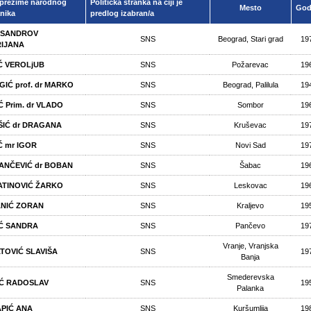
 prezime narodnog
Politička stranka na čiji je
Mesto
God
nika
predlog izabran/a
KSANDROV
SNS
Beograd, Stari grad
19
IJANA
Ć VEROLjUB
SNS
Požarevac
19
GIĆ prof. dr MARKO
SNS
Beograd, Palilula
19
Ć Prim. dr VLADO
SNS
Sombor
19
ŠIĆ dr DRAGANA
SNS
Kruševac
19
Ć mr IGOR
SNS
Novi Sad
19
ANČEVIĆ dr BOBAN
SNS
Šabac
19
TINOVIĆ ŽARKO
SNS
Leskovac
19
NIĆ ZORAN
SNS
Kraljevo
19
Ć SANDRA
SNS
Pančevo
19
Vranje, Vranjska
TOVIĆ SLAVIŠA
SNS
19
Banja
Smederevska
Ć RADOSLAV
SNS
19
Palanka
PIĆ ANA
SNS
Kuršumlija
19