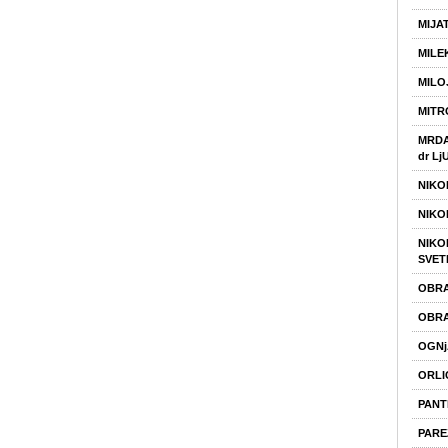
MIJA
MILE
MILO
MITR
MRDA
dr Lj
NIKO
NIKO
NIKO
SVET
OBRA
OBRA
OGNj
ORLI
PANT
PARE