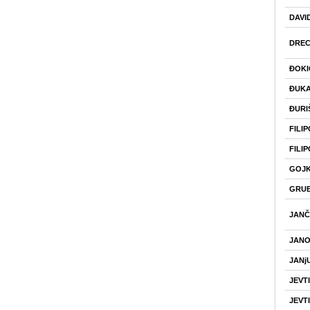
DAVI
DREC
ĐOKI
ĐUKA
ĐURI
FILI
FILI
GOJK
GRU
JANČ
JANO
JANј
JEVT
JEVT