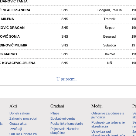
JANOVIĆ TANJA
Ć dr ALEKSANDRA
SNS
Beograd, Palilula
19
 MILENA
SNS
Trstenik
19
KOVIĆ DRAGAN
SNS
Štrpce
19
OVIĆ SONjA
SNS
Beograd
19
DINOVIĆ MILIMIR
SNS
Subotica
19
UG MARKO
SNS
Jakovo
19
Ć KOVAČEVIĆ JELENA
SNS
Niš
19
U pripremi.
Akti
Građani
Mediji
P
Doneti zakoni
Pitajte
Odeljenje za odnose s
Se
javnošću
sk
Zakoni u proceduri
Edukativni centar
Postupak za izdavanje
Se
ja
Ostala akta
Poslaničke kancelarije
akreditacija
ra
Izveštaji
Pojmovnik Narodne
Uslovi za rad
Ja
skupštine
Odluke Odbora za
skupštinskih izveštača