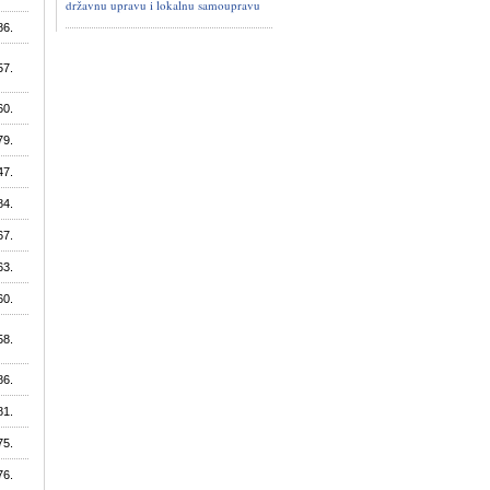
državnu upravu i lokalnu samoupravu
86.
57.
60.
79.
47.
84.
67.
63.
60.
58.
86.
81.
75.
76.