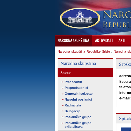
NARODNA SKUPŠTINA
AKTIVNOSTI
AKTI
Narodna skupština Republike Srbije
/
Narodna sk
Narodna skupština
Srpsk
Sastav
adresa
Beogr
Predsednik
telefon
Potpredsednici
interne
Generalni sekretar
e-mail:
Narodni poslanici
Radna tela
Delegacije
Poslaničke grupe
Spisa
Poslaničke grupe
prijateljstva