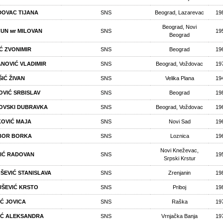
DOVAC TIJANA
SNS
Beograd, Lazarevac
19
Beograd, Novi
UN мr MILOVAN
SNS
19
Beograd
Ć ZVONIMIR
SNS
Beograd
19
NOVIĆ VLADIMIR
SNS
Beograd, Voždovac
19
ŠIĆ ŽIVAN
SNS
Velika Plana
19
POVIĆ SRBISLAV
SNS
Beograd
19
POVSKI DUBRAVKA
SNS
Beograd, Voždovac
19
OVIĆ MAJA
SNS
Novi Sad
19
BOR BORKA
SNS
Loznica
19
Novi Kneževac,
IĆ RADOVAN
SNS
19
Srpski Krstur
ŠEVIĆ STANISLAVA
SNS
Zrenjanin
19
UŠEVIĆ KRSTO
SNS
Priboj
19
IĆ JOVICA
SNS
Raška
19
IĆ ALEKSANDRA
SNS
Vrnjačka Banja
19