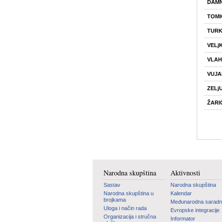
DAMN
TOMI
TURK
VELj
VLAH
VUJA
ZELj
ŽARI
Narodna skupština
Aktivnosti
Sastav
Narodna skupština
Narodna skupština u
Kalendar
brojkama
Međunarodna saradn
Uloga i način rada
Evropske integracije
Organizacija i stručna
Informator