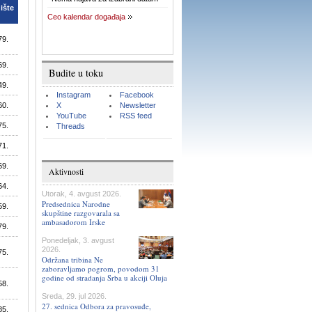
ište
Ceo kalendar događaja
79.
69.
Budite u toku
49.
Instagram
Facebook
60.
X
Newsletter
YouTube
RSS feed
75.
Threads
71.
69.
Aktivnosti
64.
Utorak, 4. avgust 2026.
Predsednica Narodne
59.
skupštine razgovarala sa
ambasadorom Irske
79.
Ponedeljak, 3. avgust
2026.
75.
Održana tribina Ne
zaboravljamo pogrom, povodom 31
godine od stradanja Srba u akciji Oluja
58.
Sreda, 29. jul 2026.
27. sednica Odbora za pravosuđe,
85.