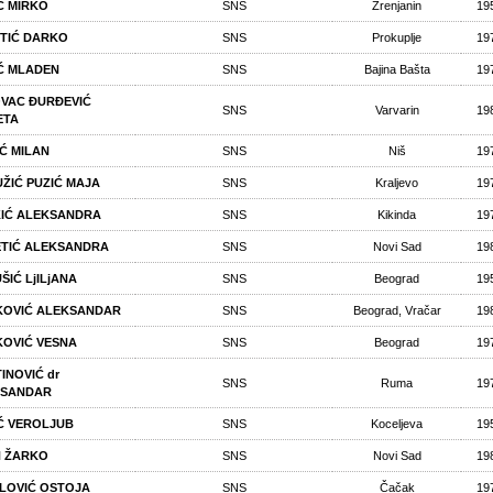
Ć MIRKO
SNS
Zrenjanin
19
TIĆ DARKO
SNS
Prokuplje
19
Ć MLADEN
SNS
Bajina Bašta
19
VAC ĐURĐEVIĆ
SNS
Varvarin
19
ETA
IĆ MILAN
SNS
Niš
19
ŽIĆ PUZIĆ MAJA
SNS
Kraljevo
19
IĆ ALEKSANDRA
SNS
Kikinda
19
TIĆ ALEKSANDRA
SNS
Novi Sad
19
ŠIĆ LjILjANA
SNS
Beograd
19
OVIĆ ALEKSANDAR
SNS
Beograd, Vračar
19
OVIĆ VESNA
SNS
Beograd
19
INOVIĆ dr
SNS
Ruma
19
KSANDAR
Ć VEROLJUB
SNS
Koceljeva
19
N ŽARKO
SNS
Novi Sad
19
ILOVIĆ OSTOJA
SNS
Čačak
19