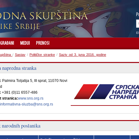
P
E
GRAĐANI
MEDIJI
PRENOSI
upština
/
Sastav
/
Političke stranke
/
Saziv od 3. juna 2016. godine
a napredna stranka
:
Palmira Toljatija 5, III sprat, 11070 Novi
ad
:
+381 (0)11 6557-486
t stranica:
www.sns.org.rs
informativna-sluzba@sns.org.rs
k narodnih poslanika