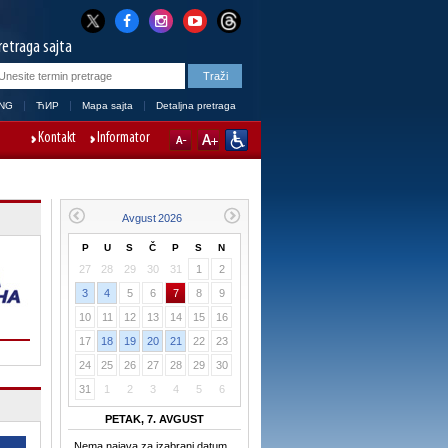
retraga sajta
NG
ЋИР
Mapa sajta
Detaljna pretraga
Kontakt
Informator
P
U
S
Č
P
S
N
27
28
29
30
31
1
2
3
4
5
6
7
8
9
10
11
12
13
14
15
16
17
18
19
20
21
22
23
24
25
26
27
28
29
30
31
1
2
3
4
5
6
PETAK, 7. AVGUST
Nema najava za izabrani datum