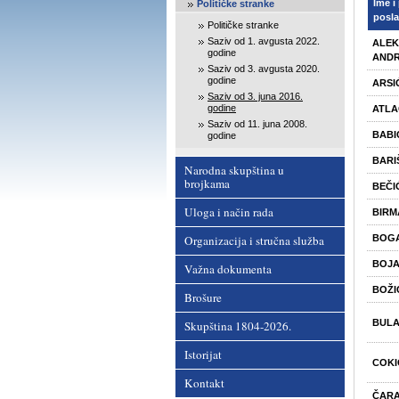
Ime i
Političke stranke
posla
Političke stranke
Saziv od 1. avgusta 2022.
ALE
godine
ANDR
Saziv od 3. avgusta 2020.
godine
ARSI
Saziv od 3. juna 2016.
godine
ATLA
Saziv od 11. juna 2008.
BABI
godine
BARI
Narodna skupština u
brojkama
BEČI
Uloga i način rada
BIRM
Organizacija i stručna služba
BOGA
BOJA
Važna dokumenta
BOŽI
Brošure
BULA
Skupština 1804-2026.
Istorijat
COKI
Kontakt
ČARA