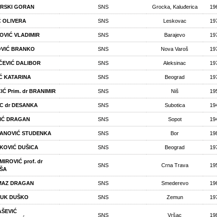
RSKI GORAN
SNS
Grocka, Kaluđerica
19
Ć OLIVERA
SNS
Leskovac
19
OVIĆ VLADIMIR
SNS
Barajevo
19
VIĆ BRANKO
SNS
Nova Varoš
19
ČEVIĆ DALIBOR
SNS
Aleksinac
19
Ć KATARINA
SNS
Beograd
19
IĆ Prim. dr BRANIMIR
SNS
Niš
19
C dr DESANKA
SNS
Subotica
19
IĆ DRAGAN
SNS
Sopot
19
ANOVIĆ STUDENKA
SNS
Bor
19
KOVIĆ DUŠICA
SNS
Beograd
19
IROVIĆ prof. dr
SNS
Crna Trava
19
IŠA
MAZ DRAGAN
SNS
Smederevo
19
UK DUŠKO
SNS
Zemun
19
ŠEVIĆ
SNS
Vršac
19