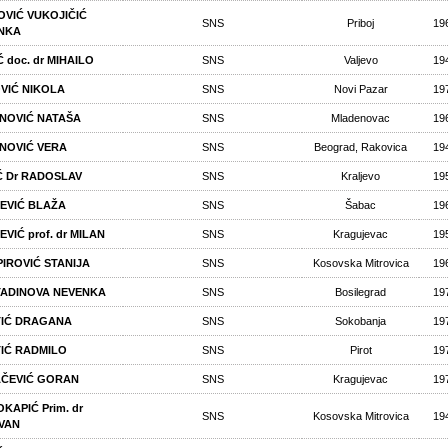
OVIĆ VUKOJIČIĆ
SNS
Priboj
19
NKA
 doc. dr MIHAILO
SNS
Valjevo
19
VIĆ NIKOLA
SNS
Novi Pazar
19
NOVIĆ NATAŠA
SNS
Mladenovac
19
NOVIĆ VERA
SNS
Beograd, Rakovica
19
Ć Dr RADOSLAV
SNS
Kraljevo
19
EVIĆ BLAŽA
SNS
Šabac
19
VIĆ prof. dr MILAN
SNS
Kragujevac
19
IROVIĆ STANIJA
SNS
Kosovska Mitrovica
19
ADINOVA NEVENKA
SNS
Bosilegrad
19
IĆ DRAGANA
SNS
Sokobanja
19
IĆ RADMILO
SNS
Pirot
19
ČEVIĆ GORAN
SNS
Kragujevac
19
KAPIĆ Prim. dr
SNS
Kosovska Mitrovica
19
VAN