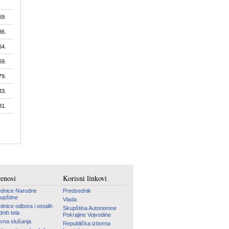
69.
86.
64.
69.
79.
83.
81.
renosi
Korisni linkovi
dnice Narodne
Predsednik
upštine
Vlada
dnice odbora i ostalih
Skupština Autonomne
dnih tela
Pokrajine Vojvodine
vna slušanja
Republička izborna