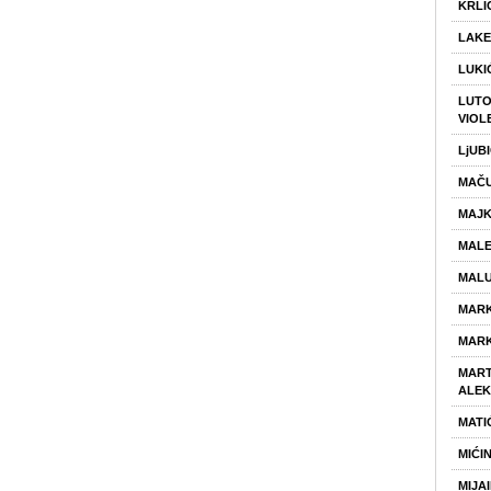
KRLI
LAKE
LUKI
LUTO
VIOL
LjUB
MAČU
MAJK
MALE
MALU
MARK
MARK
MART
ALE
MATI
MIĆI
MIJA