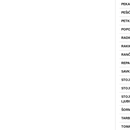
PEKA
PEŠI
PETK
POPO
RADI
RAKI
RANČ
REPA
SAVK
STOJ
STOJ
STOJM
LjUB
ŠOR
TARB
TOMA