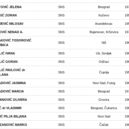
TOVIĆ JELENA
SNS
Beograd
19
KIĆ ZORAN
SNS
Kučevo
19
JEVIĆ MILOSAV
SNS
Aranđelovac
19
OVIĆ NENAD А.
SNS
Bujanovac, Krševica
19
KOVIĆ TODOROVIĆ
SNS
Niš
19
UBICA
LIĆ IVANA
SNS
Ub, Sovljak
19
LIĆ GORAN
SNS
Odžaci
19
LIĆ PAVLOVIĆ dr
SNS
Ćuprija
19
LANA
DOVIĆ JASMINA
SNS
Novi Sad, Futog
19
DOVIĆ MARIJA
SNS
Beograd
19
ANOVIĆ OLIVERA
SNS
Grocka
19
Ć dr VLADIMIR
SNS
Beograd, Čukarica
19
IĆ PILJA BILjANA
SNS
Novi Sad
19
ZANOVIĆ MARKO
SNS
Čačak
19