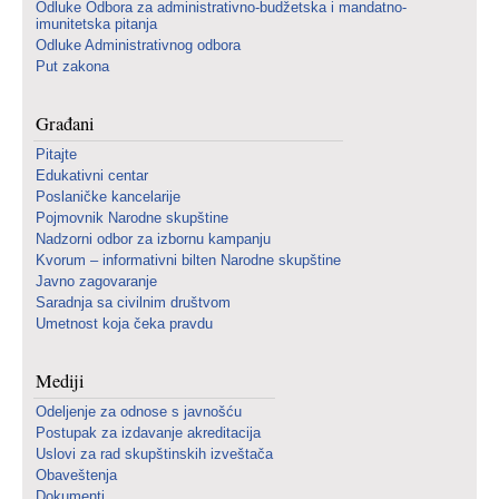
Odluke Odbora za administrativno-budžetska i mandatno-
imunitetska pitanja
Odluke Administrativnog odbora
Put zakona
Građani
Pitajte
Edukativni centar
Poslaničke kancelarije
Pojmovnik Narodne skupštine
Nadzorni odbor za izbornu kampanju
Kvorum – informativni bilten Narodne skupštine
Javno zagovaranje
Saradnja sa civilnim društvom
Umetnost koja čeka pravdu
Mediji
Odeljenje za odnose s javnošću
Postupak za izdavanje akreditacija
Uslovi za rad skupštinskih izveštača
Obaveštenja
Dokumenti