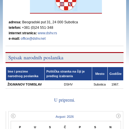
adresa:
Beogradski put 31, 24 000 Subotica
telefon:
+381 (0)24 551-348
internet stranica:
www.dshv.rs
e-mail:
office@dshv.net
Spisak narodnih poslanika
Ime i prezime
Politička stranka na čiji je
Mesto
Godište
narodnog poslanika
predlog izabran/a
ŽIGMANOV TOMISLAV
DSHV
Subotica
1967.
U pripremi.
P
U
S
Č
P
S
N