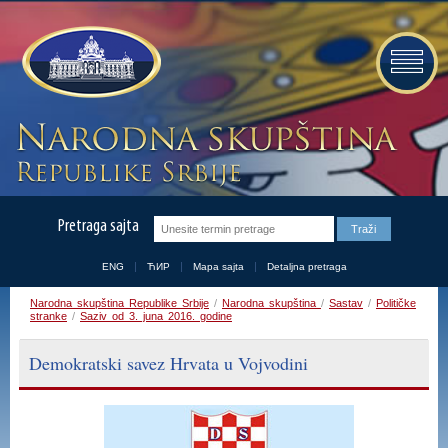
Pretraga sajta
ENG
ЋИР
Mapa sajta
Detaljna pretraga
Narodna skupština Republike Srbije
/
Narodna skupština
/
Sastav
/
Političke
stranke
/
Saziv od 3. juna 2016. godine
Demokratski savez Hrvata u Vojvodini