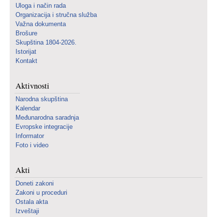
Uloga i način rada
Organizacija i stručna služba
Važna dokumenta
Brošure
Skupština 1804-2026.
Istorijat
Kontakt
Aktivnosti
Narodna skupština
Kalendar
Međunarodna saradnja
Evropske integracije
Informator
Foto i video
Akti
Doneti zakoni
Zakoni u proceduri
Ostala akta
Izveštaji