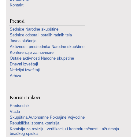
Kontakt
Prenosi
Sednice Narodne skupštine
Sednice odbora i ostalih radnih tela
Javna slušanja
Aktivnosti predsednika Narodne skupštine
Konferencije za novinare
Ostale aktivnosti Narodne skupštine
Dnevni izveštaji
Nedeljni izveštaji
Arhiva
Korisni linkovi
Predsednik
Vlada
Skupština Autonomne Pokrajine Vojvodine
Republička izborna komisija
Komisija za reviziju, verifikaciju i kontrolu tačnosti i ažuriranja
biračkog spiska