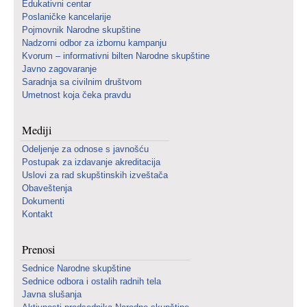
Edukativni centar
Poslaničke kancelarije
Pojmovnik Narodne skupštine
Nadzorni odbor za izbornu kampanju
Kvorum – informativni bilten Narodne skupštine
Javno zagovaranje
Saradnja sa civilnim društvom
Umetnost koja čeka pravdu
Mediji
Odeljenje za odnose s javnošću
Postupak za izdavanje akreditacija
Uslovi za rad skupštinskih izveštača
Obaveštenja
Dokumenti
Kontakt
Prenosi
Sednice Narodne skupštine
Sednice odbora i ostalih radnih tela
Javna slušanja