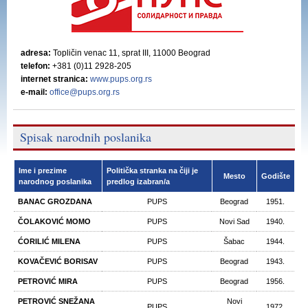
adresa:
Topličin venac 11, sprat III, 11000 Beograd
telefon:
+381 (0)11 2928-205
internet stranica:
www.pups.org.rs
e-mail:
office@pups.org.rs
Spisak narodnih poslanika
Ime i prezime
Politička stranka na čiji je
Mesto
Godište
narodnog poslanika
predlog izabran/a
BANAC GROZDANA
PUPS
Beograd
1951.
ČOLAKOVIĆ MOMO
PUPS
Novi Sad
1940.
ĆORILIĆ MILENA
PUPS
Šabac
1944.
KOVAČEVIĆ BORISAV
PUPS
Beograd
1943.
PETROVIĆ MIRA
PUPS
Beograd
1956.
PETROVIĆ SNEŽANA
Novi
PUPS
1972.