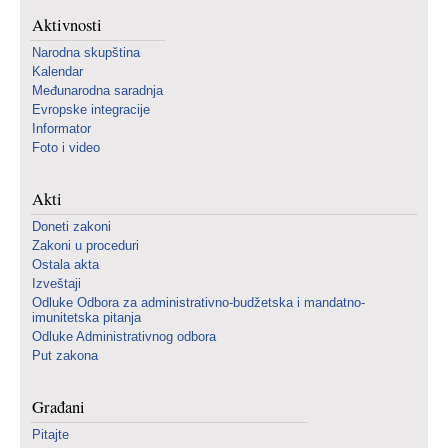
Aktivnosti
Narodna skupština
Kalendar
Međunarodna saradnja
Evropske integracije
Informator
Foto i video
Akti
Doneti zakoni
Zakoni u proceduri
Ostala akta
Izveštaji
Odluke Odbora za administrativno-budžetska i mandatno-
imunitetska pitanja
Odluke Administrativnog odbora
Put zakona
Građani
Pitajte