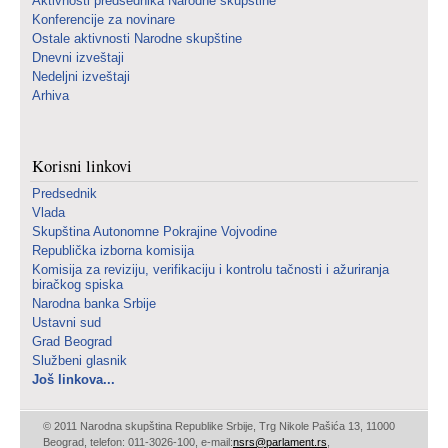
Aktivnosti predsednika Narodne skupštine
Konferencije za novinare
Ostale aktivnosti Narodne skupštine
Dnevni izveštaji
Nedeljni izveštaji
Arhiva
Korisni linkovi
Predsednik
Vlada
Skupština Autonomne Pokrajine Vojvodine
Republička izborna komisija
Komisija za reviziju, verifikaciju i kontrolu tačnosti i ažuriranja
biračkog spiska
Narodna banka Srbije
Ustavni sud
Grad Beograd
Službeni glasnik
Još linkova...
© 2011 Narodna skupština Republike Srbije, Trg Nikole Pašića 13, 11000
Beograd, telefon: 011-3026-100, e-mail:
nsrs@parlament.rs
,