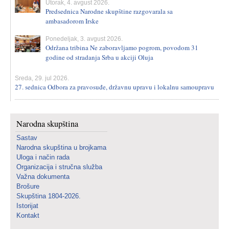
Utorak, 4. avgust 2026.
Predsednica Narodne skupštine razgovarala sa
ambasadorom Irske
Ponedeljak, 3. avgust 2026.
Održana tribina Ne zaboravljamo pogrom, povodom 31
godine od stradanja Srba u akciji Oluja
Sreda, 29. jul 2026.
27. sednica Odbora za pravosuđe, državnu upravu i lokalnu samoupravu
Narodna skupština
Sastav
Narodna skupština u brojkama
Uloga i način rada
Organizacija i stručna služba
Važna dokumenta
Brošure
Skupština 1804-2026.
Istorijat
Kontakt