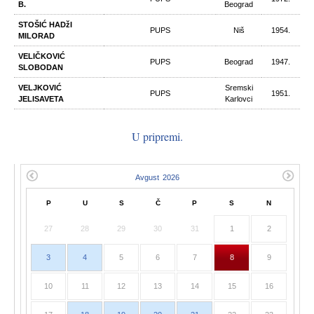
B.
Beograd
STOŠIĆ HADžI
PUPS
Niš
1954.
MILORAD
VELIČKOVIĆ
PUPS
Beograd
1947.
SLOBODAN
VELJKOVIĆ
Sremski
PUPS
1951.
JELISAVETA
Karlovci
U pripremi.
P
U
S
Č
P
S
N
27
28
29
30
31
1
2
3
4
5
6
7
8
9
10
11
12
13
14
15
16