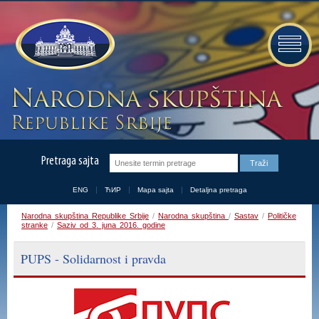
Pretraga sajta
ENG
ЋИР
Mapa sajta
Detaljna pretraga
Narodna skupština Republike Srbije
/
Narodna skupština
/
Sastav
/
Političke
stranke
/
Saziv od 3. juna 2016. godine
PUPS - Solidarnost i pravda