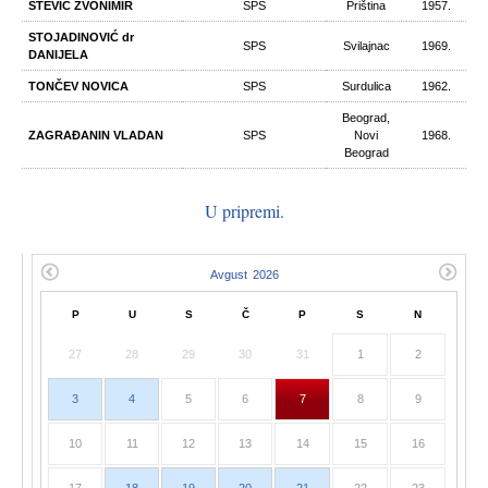
STEVIĆ ZVONIMIR
SPS
Priština
1957.
STOJADINOVIĆ dr
SPS
Svilajnac
1969.
DANIJELA
TONČEV NOVICA
SPS
Surdulica
1962.
Beograd,
ZAGRAĐANIN VLADAN
SPS
Novi
1968.
Beograd
U pripremi.
P
U
S
Č
P
S
N
27
28
29
30
31
1
2
3
4
5
6
7
8
9
10
11
12
13
14
15
16