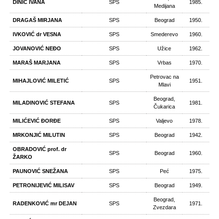
DINIĆ IVANA
SPS
1985.
Medijana
DRAGAŠ MIRJANA
SPS
Beograd
1950.
IVKOVIĆ dr VESNA
SPS
Smederevo
1960.
JOVANOVIĆ NEĐO
SPS
Užice
1962.
MARAŠ MARJANA
SPS
Vrbas
1970.
Petrovac na
MIHAJLOVIĆ MILETIĆ
SPS
1951.
Mlavi
Beograd,
MILADINOVIĆ STEFANA
SPS
1981.
Čukarica
MILIĆEVIĆ ĐORĐE
SPS
Valjevo
1978.
MRKONЈIĆ MILUTIN
SPS
Beograd
1942.
OBRADOVIĆ prof. dr
SPS
Beograd
1960.
ŽARKO
PAUNOVIĆ SNEŽANA
SPS
Peć
1975.
PETRONIJEVIĆ MILISAV
SPS
Beograd
1949.
Beograd,
RADENKOVIĆ mr DEJAN
SPS
1971.
Zvezdara