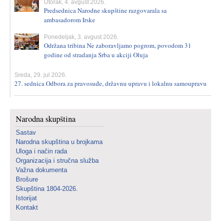
Utorak, 4. avgust 2026.
Predsednica Narodne skupštine razgovarala sa
ambasadorom Irske
Ponedeljak, 3. avgust 2026.
Održana tribina Ne zaboravljamo pogrom, povodom 31
godine od stradanja Srba u akciji Oluja
Sreda, 29. jul 2026.
27. sednica Odbora za pravosuđe, državnu upravu i lokalnu samoupravu
Narodna skupština
Sastav
Narodna skupština u brojkama
Uloga i način rada
Organizacija i stručna služba
Važna dokumenta
Brošure
Skupština 1804-2026.
Istorijat
Kontakt