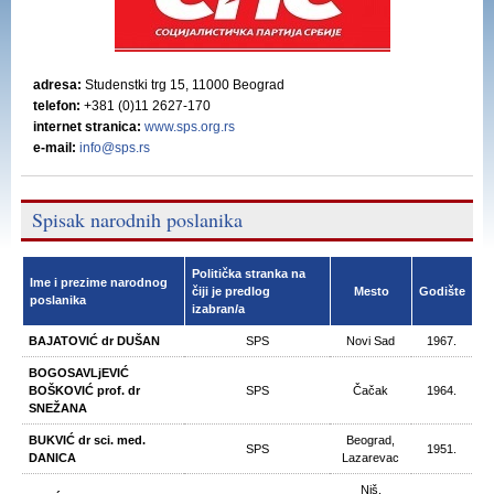
adresa:
Studenstki trg 15, 11000 Beograd
telefon:
+381 (0)11 2627-170
internet stranica:
www.sps.org.rs
e-mail:
info@sps.rs
Spisak narodnih poslanika
Politička stranka na
Ime i prezime narodnog
čiji je predlog
Mesto
Godište
poslanika
izabran/a
BAJATOVIĆ dr DUŠAN
SPS
Novi Sad
1967.
BOGOSAVLjEVIĆ
BOŠKOVIĆ prof. dr
SPS
Čačak
1964.
SNEŽANA
BUKVIĆ dr sci. med.
Beograd,
SPS
1951.
DANICA
Lazarevac
Niš,