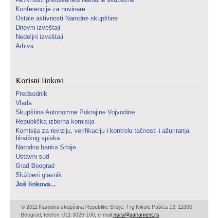
Konferencije za novinare
Ostale aktivnosti Narodne skupštine
Dnevni izveštaji
Nedeljni izveštaji
Arhiva
Korisni linkovi
Predsednik
Vlada
Skupština Autonomne Pokrajine Vojvodine
Republička izborna komisija
Komisija za reviziju, verifikaciju i kontrolu tačnosti i ažuriranja
biračkog spiska
Narodna banka Srbije
Ustavni sud
Grad Beograd
Službeni glasnik
Još linkova...
© 2011 Narodna skupština Republike Srbije, Trg Nikole Pašića 13, 11000
Beograd, telefon: 011-3026-100, e-mail:
nsrs@parlament.rs
,