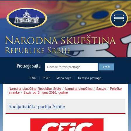
Pretraga sajta
ENG
ЋИР
Mapa sajta
Detaljna pretraga
Narodna skupština Republike Srbije
/
Narodna skupština
/
Sastav
/
Političke
stranke
/
Saziv od 3. juna 2016. godine
Socijalistička partija Srbije