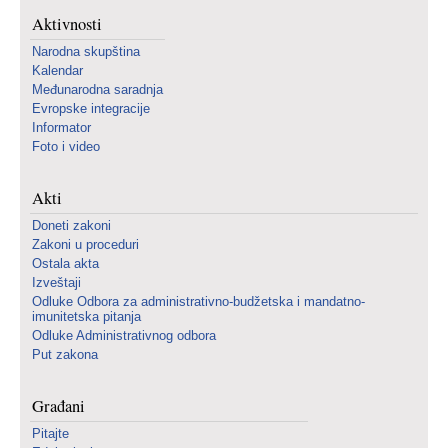
Aktivnosti
Narodna skupština
Kalendar
Međunarodna saradnja
Evropske integracije
Informator
Foto i video
Akti
Doneti zakoni
Zakoni u proceduri
Ostala akta
Izveštaji
Odluke Odbora za administrativno-budžetska i mandatno-
imunitetska pitanja
Odluke Administrativnog odbora
Put zakona
Građani
Pitajte