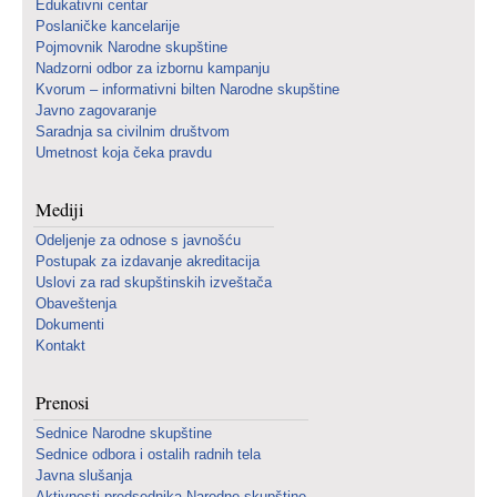
Edukativni centar
Poslaničke kancelarije
Pojmovnik Narodne skupštine
Nadzorni odbor za izbornu kampanju
Kvorum – informativni bilten Narodne skupštine
Javno zagovaranje
Saradnja sa civilnim društvom
Umetnost koja čeka pravdu
Mediji
Odeljenje za odnose s javnošću
Postupak za izdavanje akreditacija
Uslovi za rad skupštinskih izveštača
Obaveštenja
Dokumenti
Kontakt
Prenosi
Sednice Narodne skupštine
Sednice odbora i ostalih radnih tela
Javna slušanja
Aktivnosti predsednika Narodne skupštine