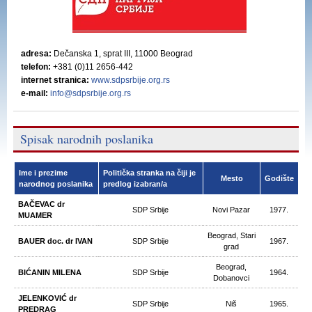
adresa:
Dečanska 1, sprat III, 11000 Beograd
telefon:
+381 (0)11 2656-442
internet stranica:
www.sdpsrbije.org.rs
e-mail:
info@sdpsrbije.org.rs
Spisak narodnih poslanika
Ime i prezime
Politička stranka na čiji je
Mesto
Godište
narodnog poslanika
predlog izabran/a
BAČEVAC dr
SDP Srbije
Novi Pazar
1977.
MUAMER
Beograd, Stari
BAUER doc. dr IVAN
SDP Srbije
1967.
grad
Beograd,
BIĆANIN MILENA
SDP Srbije
1964.
Dobanovci
JELENKOVIĆ dr
SDP Srbije
Niš
1965.
PREDRAG