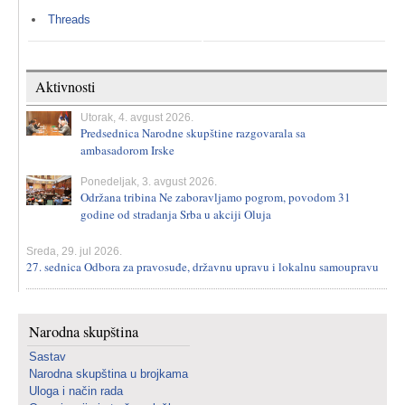
Threads
Aktivnosti
Utorak, 4. avgust 2026.
Predsednica Narodne skupštine razgovarala sa
ambasadorom Irske
Ponedeljak, 3. avgust 2026.
Održana tribina Ne zaboravljamo pogrom, povodom 31
godine od stradanja Srba u akciji Oluja
Sreda, 29. jul 2026.
27. sednica Odbora za pravosuđe, državnu upravu i lokalnu samoupravu
Narodna skupština
Sastav
Narodna skupština u brojkama
Uloga i način rada