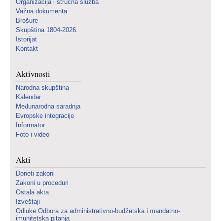
Organizacija i stručna služba
Važna dokumenta
Brošure
Skupština 1804-2026.
Istorijat
Kontakt
Aktivnosti
Narodna skupština
Kalendar
Međunarodna saradnja
Evropske integracije
Informator
Foto i video
Akti
Doneti zakoni
Zakoni u proceduri
Ostala akta
Izveštaji
Odluke Odbora za administrativno-budžetska i mandatno-
imunitetska pitanja