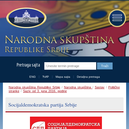
Pretraga sajta
ENG
ЋИР
Mapa sajta
Detaljna pretraga
Narodna skupština Republike Srbije
/
Narodna skupština
/
Sastav
/
Političke
stranke
/
Saziv od 3. juna 2016. godine
Socijaldemokratska partija Srbije