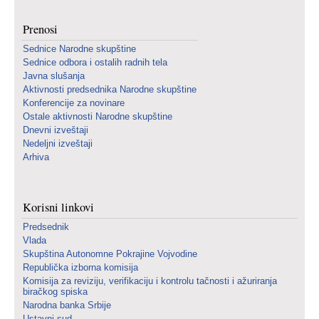
Prenosi
Sednice Narodne skupštine
Sednice odbora i ostalih radnih tela
Javna slušanja
Aktivnosti predsednika Narodne skupštine
Konferencije za novinare
Ostale aktivnosti Narodne skupštine
Dnevni izveštaji
Nedeljni izveštaji
Arhiva
Korisni linkovi
Predsednik
Vlada
Skupština Autonomne Pokrajine Vojvodine
Republička izborna komisija
Komisija za reviziju, verifikaciju i kontrolu tačnosti i ažuriranja
biračkog spiska
Narodna banka Srbije
Ustavni sud