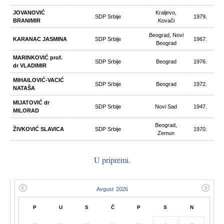
JOVANOVIĆ
Kraljevo,
SDP Srbije
1979.
BRANIMIR
Kovači
Beograd, Novi
KARANAC JASMINA
SDP Srbije
1967.
Beograd
MARINKOVIĆ prof.
SDP Srbije
Beograd
1976.
dr VLADIMIR
MIHAILOVIĆ-VACIĆ
SDP Srbije
Beograd
1972.
NATAŠA
MIJATOVIĆ dr
SDP Srbije
Novi Sad
1947.
MILORAD
Beograd,
ŽIVKOVIĆ SLAVICA
SDP Srbije
1970.
Zemun
U pripremi.
P
U
S
Č
P
S
N