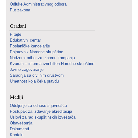
Odluke Administrativnog odbora
Put zakona
Građani
Pitajte
Edukativni centar
Poslaničke kancelarije
Pojmovnik Narodne skupštine
Nadzorni odbor za izbornu kampanju
Kvorum – informativni bilten Narodne skupštine
Javno zagovaranje
Saradnja sa civilnim društvom
Umetnost koja čeka pravdu
Mediji
Odeljenje za odnose s javnošću
Postupak za izdavanje akreditacija
Uslovi za rad skupštinskih izveštača
Obaveštenja
Dokumenti
Kontakt