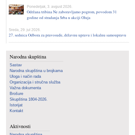
Ponedeljak, 3. avgust 2026.
Održana tribina Ne zaboravljamo pogrom, povodom 31
godine od stradanja Srba u akciji Oluja
Sreda, 29. jul 2026.
27. sednica Odbora za pravosuđe, državnu upravu i lokalnu samoupravu
Narodna skupština
Sastav
Narodna skupština u brojkama
Uloga i način rada
Organizacija i stručna služba
Važna dokumenta
Brošure
Skupština 1804-2026.
Istorijat
Kontakt
Aktivnosti
Narodna skupština