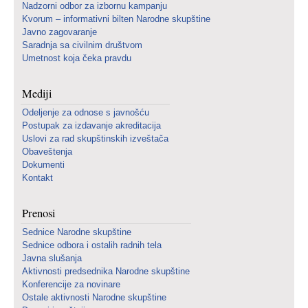
Nadzorni odbor za izbornu kampanju
Kvorum – informativni bilten Narodne skupštine
Javno zagovaranje
Saradnja sa civilnim društvom
Umetnost koja čeka pravdu
Mediji
Odeljenje za odnose s javnošću
Postupak za izdavanje akreditacija
Uslovi za rad skupštinskih izveštača
Obaveštenja
Dokumenti
Kontakt
Prenosi
Sednice Narodne skupštine
Sednice odbora i ostalih radnih tela
Javna slušanja
Aktivnosti predsednika Narodne skupštine
Konferencije za novinare
Ostale aktivnosti Narodne skupštine