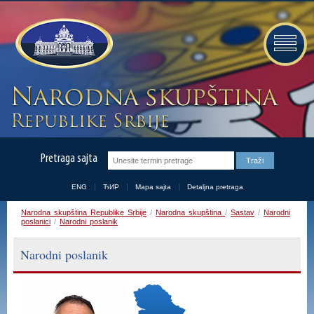
Pretraga sajta
ENG
ЋИР
Mapa sajta
Detaljna pretraga
Narodna skupština Republike Srbije
/
Narodna skupština
/
Sastav
/
Narodni
poslanici
/
Narodni poslanik
Narodni poslanik