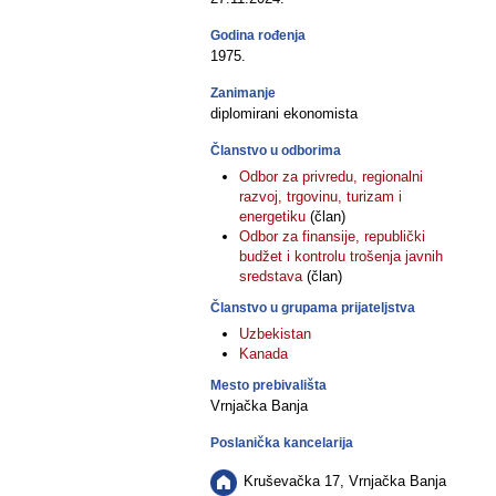
Godina rođenja
1975.
Zanimanje
diplomirani ekonomista
Članstvo u odborima
Odbor za privredu, regionalni
razvoj, trgovinu, turizam i
energetiku
(član)
Odbor za finansije, republički
budžet i kontrolu trošenja javnih
sredstava
(član)
Članstvo u grupama prijateljstva
Uzbekistan
Kanada
Mesto prebivališta
Vrnjačka Banja
Poslanička kancelarija
Kruševačka 17, Vrnjačka Banja