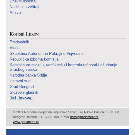
Dnevni izveštaji
Nedeljni izveštaji
Arhiva
Korisni linkovi
Predsednik
Vlada
Skupština Autonomne Pokrajine Vojvodine
Republička izborna komisija
Komisija za reviziju, verifikaciju i kontrolu tačnosti i ažuriranja
biračkog spiska
Narodna banka Srbije
Ustavni sud
Grad Beograd
Službeni glasnik
Još linkova...
© 2011 Narodna skupština Republike Srbije, Trg Nikole Pašića 13, 11000
Beograd, telefon: 011-3026-100, e-mail:
nsrs@parlament.rs
,
www.parlament.rs