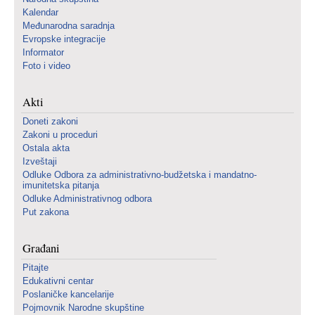
Kalendar
Međunarodna saradnja
Evropske integracije
Informator
Foto i video
Akti
Doneti zakoni
Zakoni u proceduri
Ostala akta
Izveštaji
Odluke Odbora za administrativno-budžetska i mandatno-
imunitetska pitanja
Odluke Administrativnog odbora
Put zakona
Građani
Pitajte
Edukativni centar
Poslaničke kancelarije
Pojmovnik Narodne skupštine