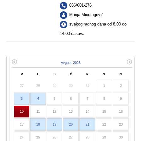
036/601-276
Marija Miodragović
svakog radnog dana od 8.00 do
14.00 časova
P
U
S
Č
P
S
N
27
28
29
30
31
1
2
3
4
5
6
7
8
9
10
11
12
13
14
15
16
17
18
19
20
21
22
23
24
25
26
27
28
29
30