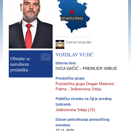
Vrnjačka Banja
Galerija fotografija
VOJISLAV
VUJIĆ
Obratite se
narodnom
Izborna lista
poslaniku
IVICA DAČIĆ – PREMIJER SRBIJE
Poslanička grupa
Poslanička grupa Dragan Marković
Palma - Jedinstvena Srbija
Politička stranka na čiji je predlog
izabran/a
Jedinstvena Srbija (JS)
Datum potvrđivanja poslaničkog
mandata
27.11.2024.