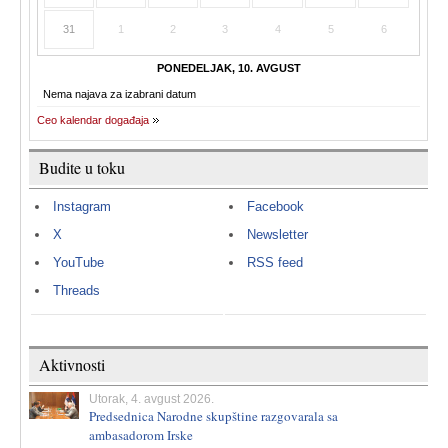
31
1
2
3
4
5
6
PONEDELJAK, 10. AVGUST
Nema najava za izabrani datum
Ceo kalendar događaja
Budite u toku
Instagram
Facebook
X
Newsletter
YouTube
RSS feed
Threads
Aktivnosti
Utorak, 4. avgust 2026.
Predsednica Narodne skupštine razgovarala sa
ambasadorom Irske