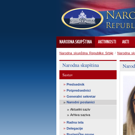
NARODNA SKUPŠTINA
AKTIVNOSTI
AKTI
Narodna skupština Republike Srbije
/
Narodna sk
Narodna skupština
Narod
Sastav
Predsednik
Potpredsednici
Generalni sekretar
Narodni poslanici
Aktuelni saziv
Arhiva saziva
Radna tela
Delegacije
Poslaničke grupe