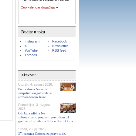
Ceo kalendar događaja
Budite u toku
Instagram
Facebook
X
Newsletter
YouTube
RSS feed
Threads
Aktivnosti
Utorak, 4. avgust 2026.
Predsednica Narodne
skupštine razgovarala sa
ambasadorom Irske
Ponedeljak, 3. avgust
2026.
Održana tribina Ne
zaboravljamo pogrom, povodom 31
godine od stradanja Srba u akciji Oluja
Sreda, 29. jul 2026.
27. sednica Odbora za pravosuđe,