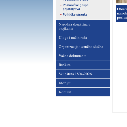
Poslaničke grupe
Obrati
prijateljstva
narod
Političke stranke
posla
Narodna skupština u
brojkama
Uloga i način rada
Organizacija i stručna služba
Važna dokumenta
Brošure
Skupština 1804-2026.
Istorijat
Kontakt