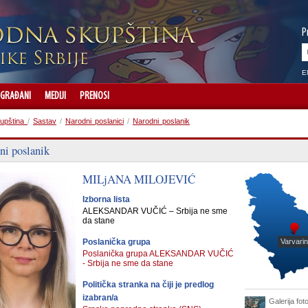
P
E
GRAĐANI
MEDIJI
PRENOSI
upština
/
Sastav
/
Narodni poslanici
/
Narodni poslanik
ni poslanik
MILjANA
MILOJEVIĆ
Izborna lista
ALEKSANDAR VUČIĆ – Srbija ne sme
da stane
Poslanička grupa
Varvarin
Poslanička grupa ALEKSANDAR VUČIĆ
- Srbija ne sme da stane
Politička stranka na čiji je predlog
izabran/a
Galerija foto