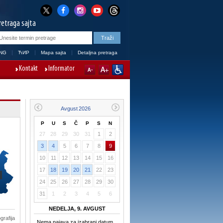
retraga sajta
NG
ЋИР
Mapa sajta
Detaljna pretraga
Kontakt
Informator
P
U
S
Č
P
S
N
27
28
29
30
31
1
2
3
4
5
6
7
8
9
10
11
12
13
14
15
16
17
18
19
20
21
22
23
24
25
26
27
28
29
30
31
1
2
3
4
5
6
NEDELJA, 9. AVGUST
grafija
Nema najava za izabrani datum