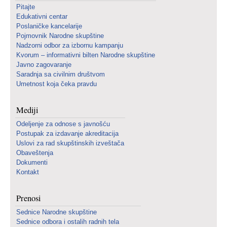
Pitajte
Edukativni centar
Poslaničke kancelarije
Pojmovnik Narodne skupštine
Nadzorni odbor za izbornu kampanju
Kvorum – informativni bilten Narodne skupštine
Javno zagovaranje
Saradnja sa civilnim društvom
Umetnost koja čeka pravdu
Mediji
Odeljenje za odnose s javnošću
Postupak za izdavanje akreditacija
Uslovi za rad skupštinskih izveštača
Obaveštenja
Dokumenti
Kontakt
Prenosi
Sednice Narodne skupštine
Sednice odbora i ostalih radnih tela