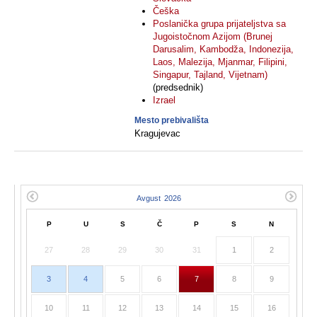
Češka
Poslanička grupa prijateljstva sa
Jugoistočnom Azijom (Brunej
Darusalim, Kambodža, Indonezija,
Laos, Malezija, Mjanmar, Filipini,
Singapur, Tajland, Vijetnam)
(predsednik)
Izrael
Mesto prebivališta
Kragujevac
P
U
S
Č
P
S
N
27
28
29
30
31
1
2
3
4
5
6
7
8
9
10
11
12
13
14
15
16