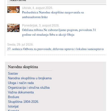
Utorak, 4. avgust 2026.
Predsednica Narodne skupštine razgovarala sa
ambasadorom Irske
Ponedeljak, 3. avgust 2026.
Održana tribina Ne zaboravljamo pogrom, povodom 31
godine od stradanja Srba u akciji Oluja
Sreda, 29. jul 2026.
27. sednica Odbora za pravosuđe, državnu upravu i lokalnu samoupravu
Narodna skupština
Sastav
Narodna skupština u brojkama
Uloga i način rada
Organizacija i stručna služba
Važna dokumenta
Brošure
Skupština 1804-2026.
Istorijat