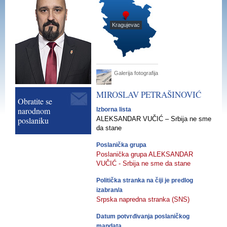
Kragujevac
Galerija fotografija
MIROSLAV
PETRAŠINOVIĆ
Obratite se
narodnom
Izborna lista
poslaniku
ALEKSANDAR VUČIĆ – Srbija ne sme
da stane
Poslanička grupa
Poslanička grupa ALEKSANDAR
VUČIĆ - Srbija ne sme da stane
Politička stranka na čiji je predlog
izabran/a
Srpska napredna stranka (SNS)
Datum potvrđivanja poslaničkog
mandata