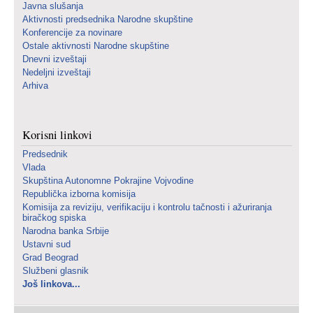
Javna slušanja
Aktivnosti predsednika Narodne skupštine
Konferencije za novinare
Ostale aktivnosti Narodne skupštine
Dnevni izveštaji
Nedeljni izveštaji
Arhiva
Korisni linkovi
Predsednik
Vlada
Skupština Autonomne Pokrajine Vojvodine
Republička izborna komisija
Komisija za reviziju, verifikaciju i kontrolu tačnosti i ažuriranja
biračkog spiska
Narodna banka Srbije
Ustavni sud
Grad Beograd
Službeni glasnik
Još linkova...