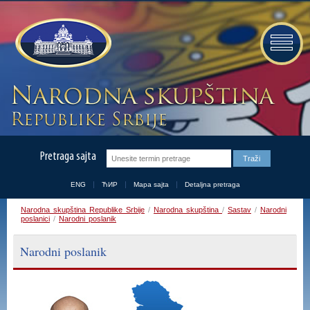
Pretraga sajta
ENG
ЋИР
Mapa sajta
Detaljna pretraga
Narodna skupština Republike Srbije
/
Narodna skupština
/
Sastav
/
Narodni
poslanici
/
Narodni poslanik
Narodni poslanik