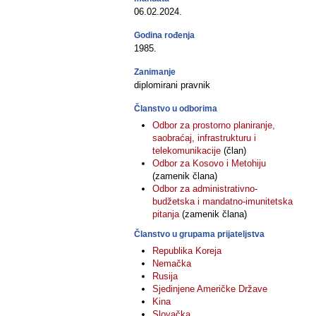
06.02.2024.
Godina rođenja
1985.
Zanimanje
diplomirani pravnik
Članstvo u odborima
Odbor za prostorno planiranje,
saobraćaj, infrastrukturu i
telekomunikacije
(član)
Odbor za Kosovo i Metohiju
(zamenik člana)
Odbor za administrativno-
budžetska i mandatno-imunitetska
pitanja
(zamenik člana)
Članstvo u grupama prijateljstva
Republika Koreja
Nemačka
Rusija
Sjedinjene Američke Države
Kina
Slovačka