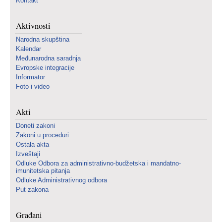
Kontakt
Aktivnosti
Narodna skupština
Kalendar
Međunarodna saradnja
Evropske integracije
Informator
Foto i video
Akti
Doneti zakoni
Zakoni u proceduri
Ostala akta
Izveštaji
Odluke Odbora za administrativno-budžetska i mandatno-
imunitetska pitanja
Odluke Administrativnog odbora
Put zakona
Građani