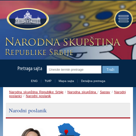
Pretraga sajta
ENG
ЋИР
Mapa sajta
Detaljna pretraga
Narodna skupština Republike Srbije
/
Narodna skupština
/
Sastav
/
Narodni
poslanici
/
Narodni poslanik
Narodni poslanik