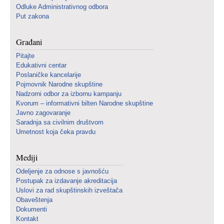
Odluke Administrativnog odbora
Put zakona
Građani
Pitajte
Edukativni centar
Poslaničke kancelarije
Pojmovnik Narodne skupštine
Nadzorni odbor za izbornu kampanju
Kvorum – informativni bilten Narodne skupštine
Javno zagovaranje
Saradnja sa civilnim društvom
Umetnost koja čeka pravdu
Mediji
Odeljenje za odnose s javnošću
Postupak za izdavanje akreditacija
Uslovi za rad skupštinskih izveštača
Obaveštenja
Dokumenti
Kontakt