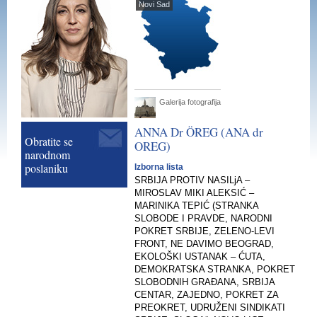
Novi Sad
Galerija fotografija
ANNA Dr
ÖREG
(ANA dr
Obratite se
OREG
)
narodnom
poslaniku
Izborna lista
SRBIJA PROTIV NASILjA –
MIROSLAV MIKI ALEKSIĆ –
MARINIKA TEPIĆ (STRANKA
SLOBODE I PRAVDE, NARODNI
POKRET SRBIJE, ZELENO-LEVI
FRONT, NE DAVIMO BEOGRAD,
EKOLOŠKI USTANAK – ĆUTA,
DEMOKRATSKA STRANKA, POKRET
SLOBODNIH GRAĐANA, SRBIJA
CENTAR, ZAJEDNO, POKRET ZA
PREOKRET, UDRUŽENI SINDIKATI