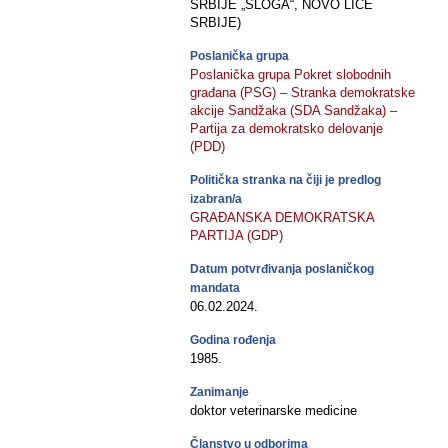
SRBIJE „SLOGA“, NOVO LICE
SRBIJE)
Poslanička grupa
Poslanička grupa Pokret slobodnih
građana (PSG) – Stranka demokratske
akcije Sandžaka (SDA Sandžaka) –
Partija za demokratsko delovanje
(PDD)
Politička stranka na čiji je predlog
izabran/a
GRAĐANSKA DEMOKRATSKA
PARTIJA (GDP)
Datum potvrđivanja poslaničkog
mandata
06.02.2024.
Godina rođenja
1985.
Zanimanje
doktor veterinarske medicine
Članstvo u odborima