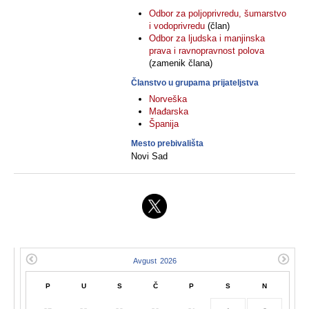
Odbor za poljoprivredu, šumarstvo
i vodoprivredu
(član)
Odbor za ljudska i manjinska
prava i ravnopravnost polova
(zamenik člana)
Članstvo u grupama prijateljstva
Norveška
Mađarska
Španija
Mesto prebivališta
Novi Sad
P
U
S
Č
P
S
N