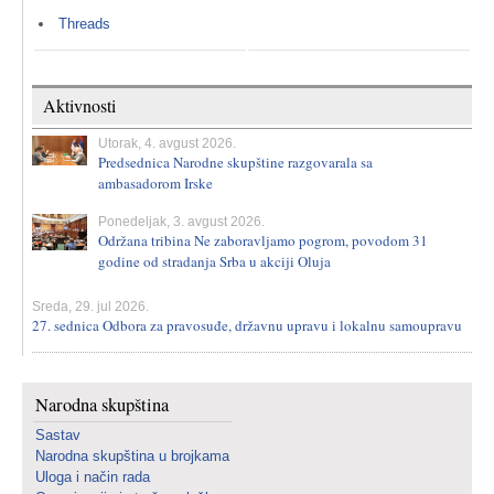
Threads
Aktivnosti
Utorak, 4. avgust 2026.
Predsednica Narodne skupštine razgovarala sa
ambasadorom Irske
Ponedeljak, 3. avgust 2026.
Održana tribina Ne zaboravljamo pogrom, povodom 31
godine od stradanja Srba u akciji Oluja
Sreda, 29. jul 2026.
27. sednica Odbora za pravosuđe, državnu upravu i lokalnu samoupravu
Narodna skupština
Sastav
Narodna skupština u brojkama
Uloga i način rada