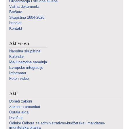
Organizacija i stručna služba
Važna dokumenta
Brošure
Skupština 1804-2026.
Istorijat
Kontakt
Aktivnosti
Narodna skupština
Kalendar
Međunarodna saradnja
Evropske integracije
Informator
Foto i video
Akti
Doneti zakoni
Zakoni u proceduri
Ostala akta
Izveštaji
Odluke Odbora za administrativno-budžetska i mandatno-
imunitetska pitanja