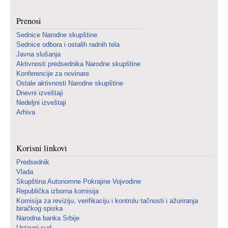
Prenosi
Sednice Narodne skupštine
Sednice odbora i ostalih radnih tela
Javna slušanja
Aktivnosti predsednika Narodne skupštine
Konferencije za novinare
Ostale aktivnosti Narodne skupštine
Dnevni izveštaji
Nedeljni izveštaji
Arhiva
Korisni linkovi
Predsednik
Vlada
Skupština Autonomne Pokrajine Vojvodine
Republička izborna komisija
Komisija za reviziju, verifikaciju i kontrolu tačnosti i ažuriranja
biračkog spiska
Narodna banka Srbije
Ustavni sud