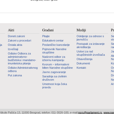
Akti
Građani
Mediji
P
Doneti zakoni
Pitajte
Odeljenje za odnose s
Se
javnošću
sk
Zakoni u proceduri
Edukativni centar
Postupak za izdavanje
Se
ja
Ostala akta
Poslaničke kancelarije
akreditacija
ra
Izveštaji
Pojmovnik Narodne
Uslovi za rad
Ja
skupštine
Odluke Odbora za
skupštinskih izveštača
Ak
administrativno-
Nadzorni odbor za
Obaveštenja
Na
budžetska i mandatno-
izbornu kampanju
imunitetska pitanja
Dokumenti
Ko
Kvorum – informativni
Odluke Administrativnog
bilten Narodne skupštine
Kontakt
Os
odbora
Na
Javno zagovaranje
Put zakona
Dn
Saradnja sa civilnim
društvom
Ne
Umetnost koja čeka
Ar
pravdu
ikole Pašića 13, 11000 Beograd, telefon: 011-3026-100, e-mail:
nsrs@parlament.rs
,
www.par