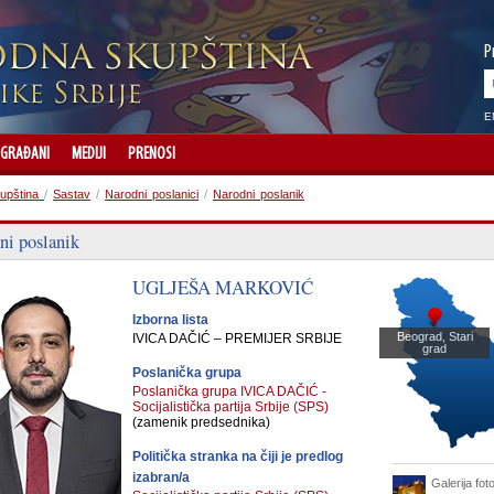
P
E
GRAĐANI
MEDIJI
PRENOSI
upština
/
Sastav
/
Narodni poslanici
/
Narodni poslanik
ni poslanik
UGLJEŠA
MARKOVIĆ
Izborna lista
Beograd, Stari
IVICA DAČIĆ – PREMIJER SRBIJE
grad
Poslanička grupa
Poslanička grupa IVICA DAČIĆ -
Socijalistička partija Srbije (SPS)
(zamenik predsednika)
Politička stranka na čiji je predlog
izabran/a
Galerija foto