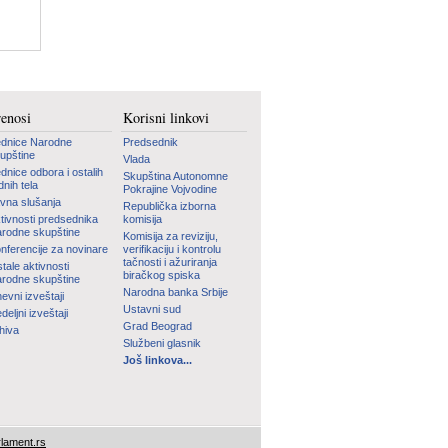
renosi
Korisni linkovi
dnice Narodne
Predsednik
upštine
Vlada
dnice odbora i ostalih
Skupština Autonomne
dnih tela
Pokrajine Vojvodine
vna slušanja
Republička izborna
tivnosti predsednika
komisija
rodne skupštine
Komisija za reviziju,
nferencije za novinare
verifikaciju i kontrolu
tačnosti i ažuriranja
tale aktivnosti
biračkog spiska
rodne skupštine
Narodna banka Srbije
evni izveštaji
Ustavni sud
deljni izveštaji
Grad Beograd
hiva
Službeni glasnik
Još linkova...
lament.rs