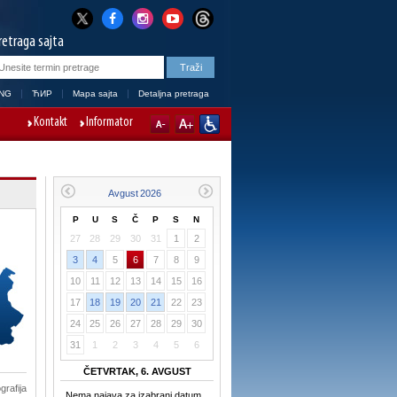
retraga sajta
NG
ЋИР
Mapa sajta
Detaljna pretraga
Kontakt
Informator
P
U
S
Č
P
S
N
27
28
29
30
31
1
2
3
4
5
6
7
8
9
10
11
12
13
14
15
16
17
18
19
20
21
22
23
24
25
26
27
28
29
30
31
1
2
3
4
5
6
ČETVRTAK, 6. AVGUST
grafija
Nema najava za izabrani datum