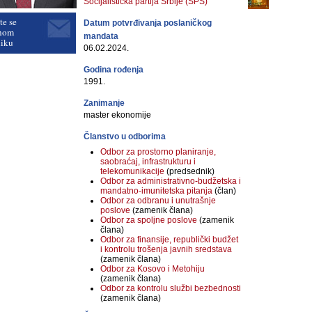
Socijalistička partija Srbije (SPS)
te se
Datum potvrđivanja poslaničkog
nom
mandata
niku
06.02.2024.
Godina rođenja
1991.
Zanimanje
master ekonomije
Članstvo u odborima
Odbor za prostorno planiranje,
saobraćaj, infrastrukturu i
telekomunikacije
(predsednik)
Odbor za administrativno-budžetska i
mandatno-imunitetska pitanja
(član)
Odbor za odbranu i unutrašnje
poslove
(zamenik člana)
Odbor za spoljne poslove
(zamenik
člana)
Odbor za finansije, republički budžet
i kontrolu trošenja javnih sredstava
(zamenik člana)
Odbor za Kosovo i Metohiju
(zamenik člana)
Odbor za kontrolu službi bezbednosti
(zamenik člana)