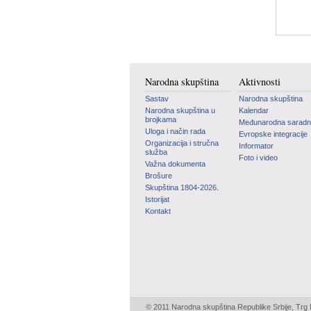
Narodna skupština
Aktivnosti
Sastav
Narodna skupština
Narodna skupština u
Kalendar
brojkama
Međunarodna saradn
Uloga i način rada
Evropske integracije
Organizacija i stručna
Informator
služba
Foto i video
Važna dokumenta
Brošure
Skupština 1804-2026.
Istorijat
Kontakt
© 2011 Narodna skupština Republike Srbije, Trg N