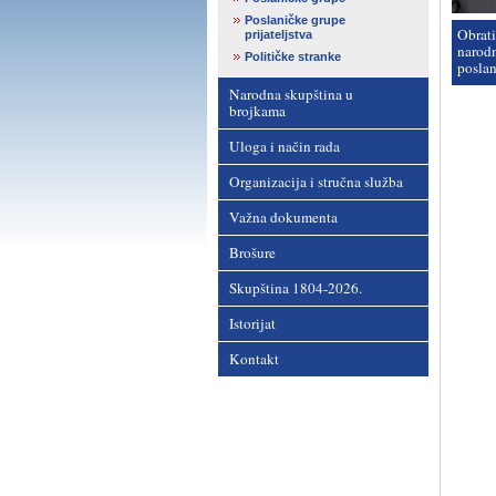
Poslaničke grupe
Obrati
prijateljstva
narod
Političke stranke
posla
Narodna skupština u
brojkama
Uloga i način rada
Organizacija i stručna služba
Važna dokumenta
Brošure
Skupština 1804-2026.
Istorijat
Kontakt