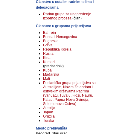
Članstvo u ostalim radnim telima i
delegacijama
Radna grupa za unapređenje
izbornog procesa
(član)
Članstvo u grupama prijateljstva
Bahrein
Bosna i Hercegovina
Bugarska
Grčka
Republika Koreja
Rusija
Kina
Komori
(predsednik)
Kuba
Mađarska
Mali
Poslanička grupa prijateljstva sa
Australijom, Novim Zelandom i
ostrvskim državama Pacifika
(Vanuatu, Tuvalu, Fidži, Nauru,
Palau, Papua Nova Gvineja,
Solomonova Ostrva)
Austrija
Japan
Gruzija
Turska
Mesto prebivališta
Beograd, Stari grad