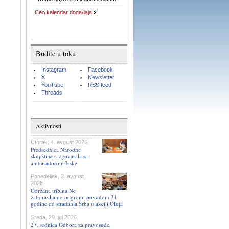
Ceo kalendar događaja
Budite u toku
Instagram
Facebook
X
Newsletter
YouTube
RSS feed
Threads
Aktivnosti
Utorak, 4. avgust 2026.
Predsednica Narodne
skupštine razgovarala sa
ambasadorom Irske
Ponedeljak, 3. avgust
2026.
Održana tribina Ne
zaboravljamo pogrom, povodom 31
godine od stradanja Srba u akciji Oluja
Sreda, 29. jul 2026.
27. sednica Odbora za pravosuđe,