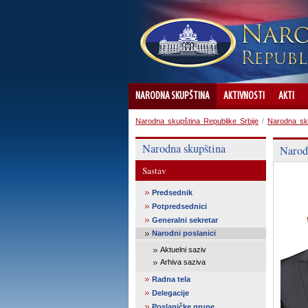
NARODNA SKUPŠTINA
AKTIVNOSTI
AKTI
Narodna skupština Republike Srbije
/
Narodna sk
Narodna skupština
Narod
Sastav
Predsednik
Potpredsednici
Generalni sekretar
Narodni poslanici
Aktuelni saziv
Arhiva saziva
Radna tela
Delegacije
Poslaničke grupe