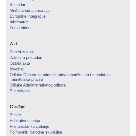
Kalendar
Međunarodna saradnja
Evropske integracije
Informator
Foto i video
Akti
Doneti zakoni
Zakoni u proceduri
Ostala akta
Izveštaji
Odluke Odbora za administrativno-budžetska i mandatno-
imunitetska pitanja
Odluke Administrativnog odbora
Put zakona
Građani
Pitajte
Edukativni centar
Poslaničke kancelarije
Pojmovnik Narodne skupštine