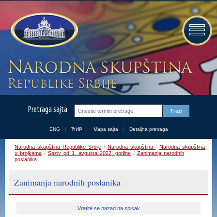
Pretraga sajta
ENG
ЋИР
Mapa sajta
Detaljna pretraga
Narodna skupština Republike Srbije
/
Narodna skupština
/
Narodna skupština
u brojkama
/
Saziv od 1. avgusta 2022. godine
/
Zanimanja narodnih
poslanika
Zanimanja narodnih poslanika
Vratite se nazad na spisak