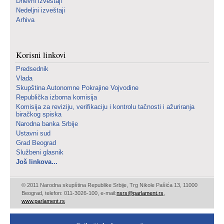
Dnevni izveštaji
Nedeljni izveštaji
Arhiva
Korisni linkovi
Predsednik
Vlada
Skupština Autonomne Pokrajine Vojvodine
Republička izborna komisija
Komisija za reviziju, verifikaciju i kontrolu tačnosti i ažuriranja
biračkog spiska
Narodna banka Srbije
Ustavni sud
Grad Beograd
Službeni glasnik
Još linkova...
© 2011 Narodna skupština Republike Srbije, Trg Nikole Pašića 13, 11000
Beograd, telefon: 011-3026-100, e-mail:
nsrs@parlament.rs
,
www.parlament.rs