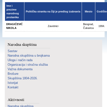
Ime i
prezime
Politička stranka na čiji je predlog izabran/a
Mesto
Godište
narodnog
poslanika
DRAGIĆEVIĆ
Beograd,
Zavetnici
1994.
NIKOLA
Čukarica
Narodna skupština
Sastav
Narodna skupština u brojkama
Uloga i način rada
Organizacija i stručna služba
Važna dokumenta
Brošure
Skupština 1804-2026.
Istorijat
Kontakt
Aktivnosti
Narodna skupština