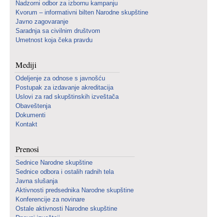
Nadzorni odbor za izbornu kampanju
Kvorum – informativni bilten Narodne skupštine
Javno zagovaranje
Saradnja sa civilnim društvom
Umetnost koja čeka pravdu
Mediji
Odeljenje za odnose s javnošću
Postupak za izdavanje akreditacija
Uslovi za rad skupštinskih izveštača
Obaveštenja
Dokumenti
Kontakt
Prenosi
Sednice Narodne skupštine
Sednice odbora i ostalih radnih tela
Javna slušanja
Aktivnosti predsednika Narodne skupštine
Konferencije za novinare
Ostale aktivnosti Narodne skupštine