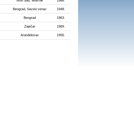
Novi Sad, Veternik
1968.
Beograd, Savski venac
1948.
Beograd
1963.
Zaječar
1969.
Aranđelovac
1956.