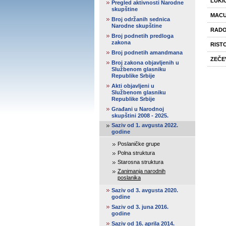
LUKIĆ
Pregled aktivnosti Narodne
skupštine
MACU
Broj održanih sednica
Narodne skupštine
RADO
Broj podnetih predloga
zakona
RIST
Broj podnetih amandmana
ZEČE
Broj zakona objavljenih u
Službenom glasniku
Republike Srbije
Akti objavljeni u
Službenom glasniku
Republike Srbije
Građani u Narodnoj
skupštini 2008 - 2025.
Saziv od 1. avgusta 2022.
godine
Poslaničke grupe
Polna struktura
Starosna struktura
Zanimanja narodnih
poslanika
Saziv od 3. avgusta 2020.
godine
Saziv od 3. juna 2016.
godine
Saziv od 16. aprila 2014.