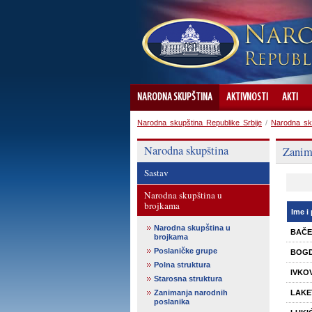
NARODNA SKUPŠTINA
AKTIVNOSTI
AKTI
Narodna skupština Republike Srbije
/
Narodna sk
Narodna skupština
Zanim
Sastav
Narodna skupština u
brojkama
Ime i
Narodna skupština u
BAČE
brojkama
Poslaničke grupe
BOGD
Polna struktura
IVKOV
Starosna struktura
Zanimanja narodnih
LAKE
poslanika