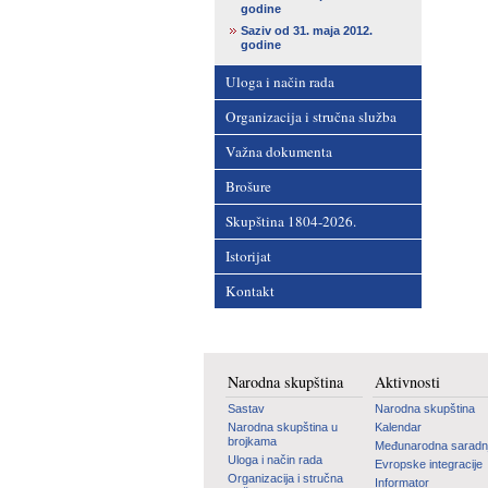
godine
Saziv od 31. maja 2012.
godine
Uloga i način rada
Organizacija i stručna služba
Važna dokumenta
Brošure
Skupština 1804-2026.
Istorijat
Kontakt
Narodna skupština
Aktivnosti
Sastav
Narodna skupština
Narodna skupština u
Kalendar
brojkama
Međunarodna saradn
Uloga i način rada
Evropske integracije
Organizacija i stručna
Informator