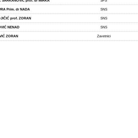
 ŠARKANOVIĆ prof. dr MIRKA
SPS
RA Prim. dr NADA
SNS
JIČIĆ prof. ZORAN
SNS
OVIĆ NENAD
SNS
VIĆ ZORAN
Zavetnici