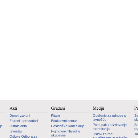
Akti
Građani
Mediji
P
Doneti zakoni
Pitajte
Odeljenje za odnose s
Se
javnošću
sk
Zakoni u proceduri
Edukativni centar
Postupak za izdavanje
Se
ja
Ostala akta
Poslaničke kancelarije
akreditacija
ra
Izveštaji
Pojmovnik Narodne
Uslovi za rad
Ja
skupštine
Odluke Odbora za