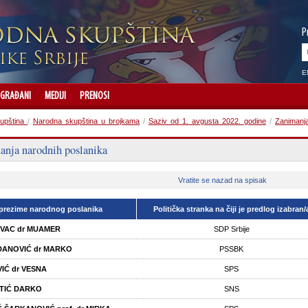
P
E
GRAĐANI
MEDIJI
PRENOSI
upština
/
Narodna skupština u brojkama
/
Saziv od 1. avgusta 2022. godine
/
Zanimanja
anja narodnih poslanika
Vratite se nazad na spisak
 prezime narodnog poslanika
Politička stranka na čiji je predlog izabran/
VAC dr MUAMER
SDP Srbije
ANOVIĆ dr MARKO
PSSBK
IĆ dr VESNA
SPS
TIĆ DARKO
SNS