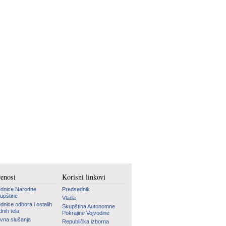
renosi
Korisni linkovi
dnice Narodne
Predsednik
upštine
Vlada
dnice odbora i ostalih
Skupština Autonomne
dnih tela
Pokrajine Vojvodine
vna slušanja
Republička izborna