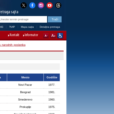
retraga sajta
NG
ЋИР
Mapa sajta
Detaljna pretraga
Kontakt
Informator
 narodnih poslanika
a
Mesto
Godište
Novi Pazar
1977.
Beograd
1981.
Smederevo
1960.
Prokuplje
1975.