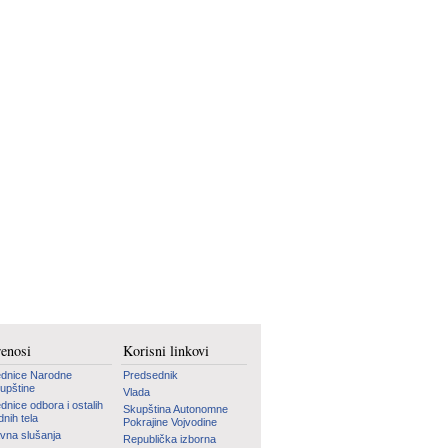
renosi
Korisni linkovi
dnice Narodne
Predsednik
upštine
Vlada
dnice odbora i ostalih
Skupština Autonomne
dnih tela
Pokrajine Vojvodine
vna slušanja
Republička izborna