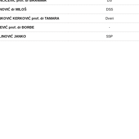
ČIĆEVIĆ prof. dr BRANIMIR
DS
NOVIĆ dr MILOŠ
DSS
NKOVIĆ KERKOVIĆ prof. dr TAMARA
Dveri
EVIĆ prof. dr ĐORĐE
-
LINOVIĆ JANKO
SSP