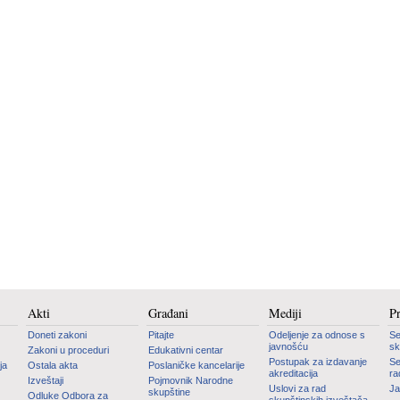
Akti
Građani
Mediji
P
Doneti zakoni
Pitajte
Odeljenje za odnose s
Se
javnošću
sk
Zakoni u proceduri
Edukativni centar
Postupak za izdavanje
Se
ja
Ostala akta
Poslaničke kancelarije
akreditacija
ra
Izveštaji
Pojmovnik Narodne
Uslovi za rad
Ja
skupštine
Odluke Odbora za