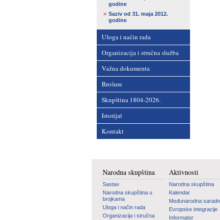
godine
Saziv od 31. maja 2012.
godine
Uloga i način rada
Organizacija i stručna služba
Važna dokumenta
Brošure
Skupština 1804-2026.
Istorijat
Kontakt
Narodna skupština
Aktivnosti
Sastav
Narodna skupština
Narodna skupština u
Kalendar
brojkama
Međunarodna saradn
Uloga i način rada
Evropske integracije
Organizacija i stručna
Informator