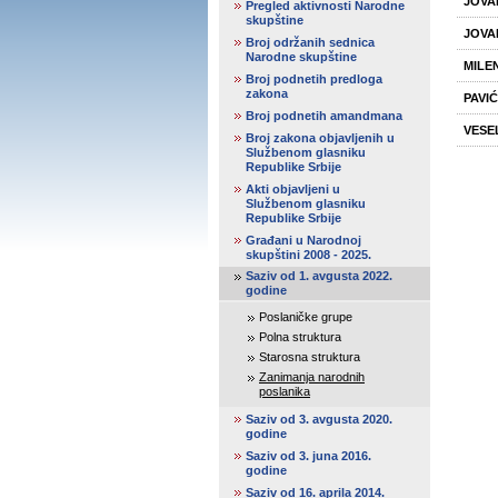
JOVAN
Pregled aktivnosti Narodne
skupštine
JOVA
Broj održanih sednica
Narodne skupštine
MILE
Broj podnetih predloga
zakona
PAVIĆ
Broj podnetih amandmana
VESE
Broj zakona objavljenih u
Službenom glasniku
Republike Srbije
Akti objavljeni u
Službenom glasniku
Republike Srbije
Građani u Narodnoj
skupštini 2008 - 2025.
Saziv od 1. avgusta 2022.
godine
Poslaničke grupe
Polna struktura
Starosna struktura
Zanimanja narodnih
poslanika
Saziv od 3. avgusta 2020.
godine
Saziv od 3. juna 2016.
godine
Saziv od 16. aprila 2014.