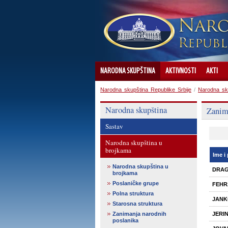
NARODNA SKUPŠTINA
AKTIVNOSTI
AKTI
Narodna skupština Republike Srbije
/
Narodna sk
Narodna skupština
Zanim
Sastav
Narodna skupština u
brojkama
Ime i
Narodna skupština u
DRAGI
brojkama
Poslaničke grupe
FEHRA
Polna struktura
JANK
Starosna struktura
Zanimanja narodnih
JERI
poslanika