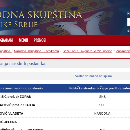
P
E
GRAĐANI
MEDIJI
PRENOSI
upština
/
Narodna skupština u brojkama
/
Saziv od 1. avgusta 2022. godine
/
Zanimanja
anja narodnih poslanika
Vratite se nazad na spisak
 prezime narodnog poslanika
Politička stranka na čiji je predlog izabr
ŠIĆ prof. dr ZORAN
SNS
TOVIĆ prof. dr JAHJA
SPP
OVIĆ VLADETA
NARODNA
NIĆ JELENA
-