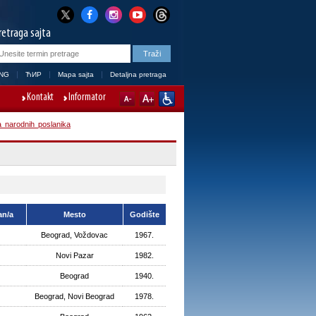
retraga sajta
NG
ЋИР
Mapa sajta
Detaljna pretraga
Kontakt
Informator
 narodnih poslanika
an/a
Mesto
Godište
Beograd, Voždovac
1967.
Novi Pazar
1982.
Beograd
1940.
Beograd, Novi Beograd
1978.