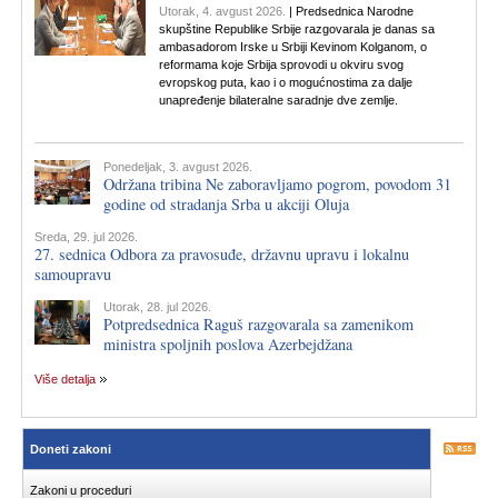
Utorak, 4. avgust 2026.
| Predsednica Narodne
skupštine Republike Srbije razgovarala je danas sa
ambasadorom Irske u Srbiji Kevinom Kolganom, o
reformama koje Srbija sprovodi u okviru svog
evropskog puta, kao i o mogućnostima za dalje
unapređenje bilateralne saradnje dve zemlje.
Ponedeljak, 3. avgust 2026.
Održana tribina Ne zaboravljamo pogrom, povodom 31
godine od stradanja Srba u akciji Oluja
Sreda, 29. jul 2026.
27. sednica Odbora za pravosuđe, državnu upravu i lokalnu
samoupravu
Utorak, 28. jul 2026.
Potpredsednica Raguš razgovarala sa zamenikom
ministra spoljnih poslova Azerbejdžana
Više detalja
Doneti zakoni
Zakoni u proceduri