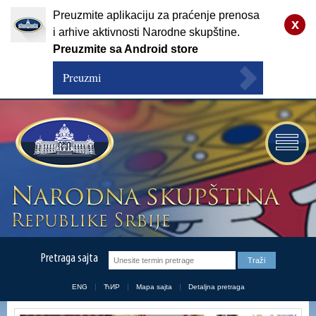
Preuzmite aplikaciju za praćenje prenosa
x
i arhive aktivnosti Narodne skupštine.
Preuzmite sa Android store
Preuzmi
Pretraga sajta
ENG
ЋИР
Mapa sajta
Detaljna pretraga