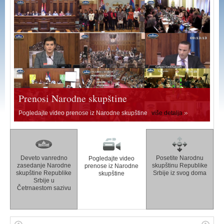
Prenosi Narodne skupštine
Pogledajte video prenose iz Narodne skupštine
više detalja
Deveto vanredno
Posetite Narodnu
Pogledajte video
zasedanje Narodne
skupštinu Republike
prenose iz Narodne
skupštine Republike
Srbije iz svog doma
skupštine
Srbije u
Četrnaestom sazivu