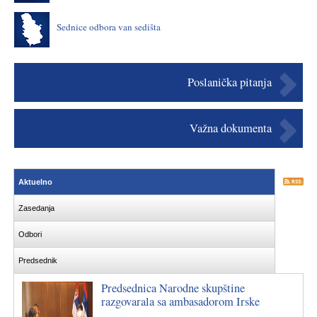
Sednice odbora van sedišta
Poslanička pitanja
Važna dokumenta
Aktuelno
Zasedanja
Odbori
Predsednik
Predsednica Narodne skupštine
razgovarala sa ambasadorom Irske