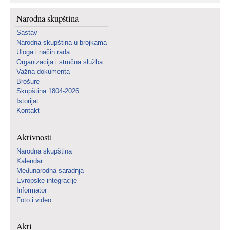
Narodna skupština
Sastav
Narodna skupština u brojkama
Uloga i način rada
Organizacija i stručna služba
Važna dokumenta
Brošure
Skupština 1804-2026.
Istorijat
Kontakt
Aktivnosti
Narodna skupština
Kalendar
Međunarodna saradnja
Evropske integracije
Informator
Foto i video
Akti