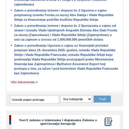
zajmodavaca
Zakon o potvrđivanju Izmene i dopune br. 2 Ugovora o zajmu
potpisanog između Fonda za razvoj Abu Dabija i Vlade Republike
Srbije za finansiranje podrške budžetu Republike Srbije
Zakon o potvrđivanju Izmene i dopune br. 2 Sporazuma o zajmu od
strane i između Vlade Ujedinjenih Arapskih Emirata Abu Dabi Fonda
za razvoj (Zajmodavac) i Vlade Republike Srbije (Zajmoprimac) u
vezi sa zajmom u iznosu od 1.000.000.000 američkih dolara
Zakon o potvrđivanju Ugovora o zajmu uz finansijski protokol
potpisan dana 19. decembra 2025. godine, između Vlade Republike
Srbije i Vlade Republike Francuske, između Republike Srbije koju
predstavlja Vlada Republike Srbije postupajući preko Ministarstva
finansija kao Zajmoprimca i Bpifrance Assurance Export koji
postupa u ime, za račun i pod kontrolom Vlade Republike Francuske
kao Zajmodavca
Više dokumenata