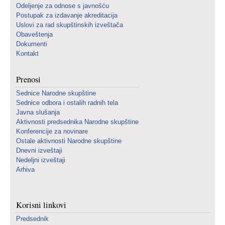
Odeljenje za odnose s javnošću
Postupak za izdavanje akreditacija
Uslovi za rad skupštinskih izveštača
Obaveštenja
Dokumenti
Kontakt
Prenosi
Sednice Narodne skupštine
Sednice odbora i ostalih radnih tela
Javna slušanja
Aktivnosti predsednika Narodne skupštine
Konferencije za novinare
Ostale aktivnosti Narodne skupštine
Dnevni izveštaji
Nedeljni izveštaji
Arhiva
Korisni linkovi
Predsednik