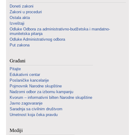
Doneti zakoni
Zakoni u proceduri
Ostala akta
Izveštaji
Odluke Odbora za administrativno-budžetska i mandatno-
imunitetska pitanja
Odluke Administrativnog odbora
Put zakona
Građani
Pitajte
Edukativni centar
Poslaničke kancelarije
Pojmovnik Narodne skupštine
Nadzorni odbor za izbornu kampanju
Kvorum – informativni bilten Narodne skupštine
Javno zagovaranje
Saradnja sa civilnim društvom
Umetnost koja čeka pravdu
Mediji