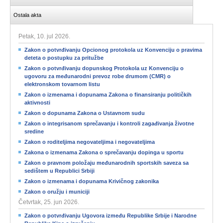
Ostala akta
Petak, 10. jul 2026.
Zakon o potvrđivanju Opcionog protokola uz Konvenciju o pravima
deteta o postupku za pritužbe
Zakon o potvrđivanju dopunskog Protokola uz Konvenciju o
ugovoru za međunarodni prevoz robe drumom (CMR) o
elektronskom tovarnom listu
Zakon o izmenama i dopunama Zakona o finansiranju političkih
aktivnosti
Zakon o dopunama Zakona o Ustavnom sudu
Zakon o integrisanom sprečavanju i kontroli zagađivanja životne
sredine
Zakon o roditeljima negovateljima i negovateljima
Zakona o izmenama Zakona o sprečavanju dopinga u sportu
Zakon o pravnom položaju međunarodnih sportskih saveza sa
sedištem u Republici Srbiji
Zakon o izmenama i dopunama Krivičnog zakonika
Zakon o oružju i municiji
Četvrtak, 25. jun 2026.
Zakon o potvrđivanju Ugovora između Republike Srbije i Narodne