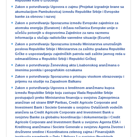
Republike Kine o izručenju
Zakon o potvrđivanju Ugovora o zajmu (Projekat izgradnje brane sa
akumulacijom Pambukovica) između Republike Srbije i Evropske
banke za obnovu i razvoj
Zakon o potvrđivanju Sporazuma između Evropske zajednice za
atomsku energiju (Euratom) i država nečlanica Evropske unije o
učešću potonjih u dogovorima Zajednice za ranu razmenu
informacija u slučaju radiološke vanredne situacije (Ecurie)
Zakon o potvrđivanju Sporazuma između Ministarstva unutrašnjih
poslova Republike Srbije i Ministarstva za zaštitu građana Republike
Grčke o uspostavljanju zajedničkih patrola radi zaštite javnog reda u
odmaralištima u Republici Srbiji i Republici Grčkoj
Zakon o potvrđivanju Ženevskog akta Lisabonskog aranžmana o
imenima porekla i geografskim oznakama
Zakon o potvrđivanju Sporazuma o pristupu visokom obrazovanju i
prijemu na studije na Zapadnom Balkanu
Zakon o potvrđivanju Ugovora o kreditnom aranžmanu kupca
između Republike Srbije koju zastupa Vlada Republike Srbije
postupajući preko Ministarstva finansija u svojstvu Zajmoprimca
aranžiran od strane BNP Paribas, Credit Agricole Corporate and
Investment Bank i Societe Generale u svojstvu Ovlašćenih vodećih
aranžera sa Credit Agricole Corporate and Investment Bank u
svojstvu Banke za globalnu koordinaciju i dokumentaciju i Credit
Agricole Corporate and Investment Bank u svojstvu Agenta ESA i
Kreditnog aranžmana i Societe Generale u svojstvu Agenta životne i
društvene sredine i Koordinatora zelenog zajma i Finansijskih
institucija navedenih u Delu 1 Priloga 1 u svojstvu Prvobitnih