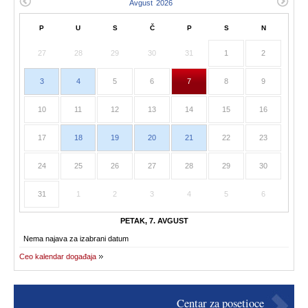
P
U
S
Č
P
S
N
27
28
29
30
31
1
2
3
4
5
6
7
8
9
10
11
12
13
14
15
16
17
18
19
20
21
22
23
24
25
26
27
28
29
30
31
1
2
3
4
5
6
PETAK, 7. AVGUST
Nema najava za izabrani datum
Ceo kalendar događaja
Centar za posetioce