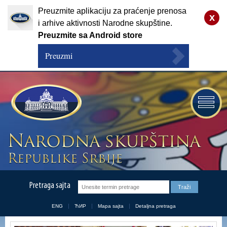
Preuzmite aplikaciju za praćenje prenosa
x
i arhive aktivnosti Narodne skupštine.
Preuzmite sa Android store
Preuzmi
Pretraga sajta
ENG
ЋИР
Mapa sajta
Detaljna pretraga