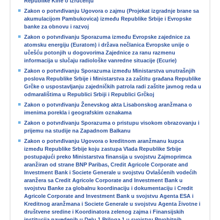
Republike Kine o izručenju
Zakon o potvrđivanju Ugovora o zajmu (Projekat izgradnje brane sa
akumulacijom Pambukovica) između Republike Srbije i Evropske
banke za obnovu i razvoj
Zakon o potvrđivanju Sporazuma između Evropske zajednice za
atomsku energiju (Euratom) i država nečlanica Evropske unije o
učešću potonjih u dogovorima Zajednice za ranu razmenu
informacija u slučaju radiološke vanredne situacije (Ecurie)
Zakon o potvrđivanju Sporazuma između Ministarstva unutrašnjih
poslova Republike Srbije i Ministarstva za zaštitu građana Republike
Grčke o uspostavljanju zajedničkih patrola radi zaštite javnog reda u
odmaralištima u Republici Srbiji i Republici Grčkoj
Zakon o potvrđivanju Ženevskog akta Lisabonskog aranžmana o
imenima porekla i geografskim oznakama
Zakon o potvrđivanju Sporazuma o pristupu visokom obrazovanju i
prijemu na studije na Zapadnom Balkanu
Zakon o potvrđivanju Ugovora o kreditnom aranžmanu kupca
između Republike Srbije koju zastupa Vlada Republike Srbije
postupajući preko Ministarstva finansija u svojstvu Zajmoprimca
aranžiran od strane BNP Paribas, Credit Agricole Corporate and
Investment Bank i Societe Generale u svojstvu Ovlašćenih vodećih
aranžera sa Credit Agricole Corporate and Investment Bank u
svojstvu Banke za globalnu koordinaciju i dokumentaciju i Credit
Agricole Corporate and Investment Bank u svojstvu Agenta ESA i
Kreditnog aranžmana i Societe Generale u svojstvu Agenta životne i
društvene sredine i Koordinatora zelenog zajma i Finansijskih
institucija navedenih u Delu 1 Priloga 1 u svojstvu Prvobitnih