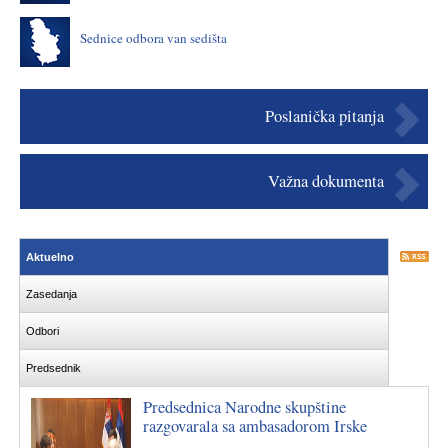
Sednice odbora van sedišta
Poslanička pitanja
Važna dokumenta
Aktuelno
Zasedanja
Odbori
Predsednik
Predsednica Narodne skupštine
razgovarala sa ambasadorom Irske