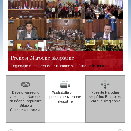
Prenosi Narodne skupštine
Pogledajte video prenose iz Narodne skupštine
više detalja
Deveto vanredno
Posetite Narodnu
Pogledajte video
zasedanje Narodne
skupštinu Republike
prenose iz Narodne
skupštine Republike
Srbije iz svog doma
skupštine
Srbije u
Četrnaestom sazivu