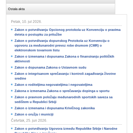
Ostala akta
Petak, 10. jul 2026.
Zakon o potvrđivanju Opcionog protokola uz Konvenciju o pravima
deteta o postupku za pritužbe
Zakon o potvrđivanju dopunskog Protokola uz Konvenciju o
ugovoru za međunarodni prevoz robe drumom (CMR) o
elektronskom tovarnom listu
Zakon o izmenama i dopunama Zakona o finansiranju političkih
aktivnosti
Zakon o dopunama Zakona o Ustavnom sudu
Zakon o integrisanom sprečavanju i kontroli zagađivanja životne
sredine
Zakon o roditeljima negovateljima i negovateljima
Zakona o izmenama Zakona o sprečavanju dopinga u sportu
Zakon o pravnom položaju međunarodnih sportskih saveza sa
sedištem u Republici Srbiji
Zakon o izmenama i dopunama Krivičnog zakonika
Zakon o oružju i municiji
Četvrtak, 25. jun 2026.
Zakon o potvrđivanju Ugovora između Republike Srbije i Narodne