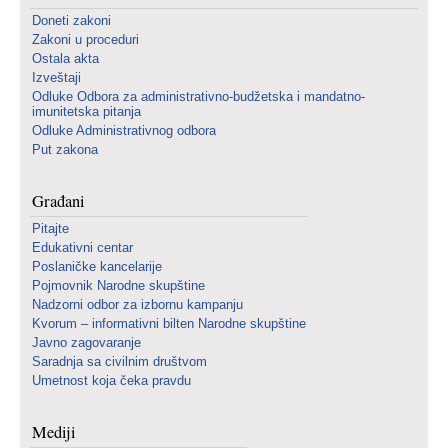
Doneti zakoni
Zakoni u proceduri
Ostala akta
Izveštaji
Odluke Odbora za administrativno-budžetska i mandatno-
imunitetska pitanja
Odluke Administrativnog odbora
Put zakona
Građani
Pitajte
Edukativni centar
Poslaničke kancelarije
Pojmovnik Narodne skupštine
Nadzorni odbor za izbornu kampanju
Kvorum – informativni bilten Narodne skupštine
Javno zagovaranje
Saradnja sa civilnim društvom
Umetnost koja čeka pravdu
Mediji