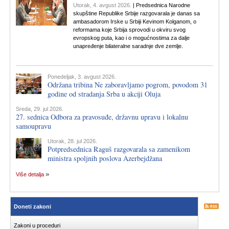
Utorak, 4. avgust 2026.
| Predsednica Narodne
skupštine Republike Srbije razgovarala je danas sa
ambasadorom Irske u Srbiji Kevinom Kolganom, o
reformama koje Srbija sprovodi u okviru svog
evropskog puta, kao i o mogućnostima za dalje
unapređenje bilateralne saradnje dve zemlje.
Ponedeljak, 3. avgust 2026.
Održana tribina Ne zaboravljamo pogrom, povodom 31
godine od stradanja Srba u akciji Oluja
Sreda, 29. jul 2026.
27. sednica Odbora za pravosuđe, državnu upravu i lokalnu
samoupravu
Utorak, 28. jul 2026.
Potpredsednica Raguš razgovarala sa zamenikom
ministra spoljnih poslova Azerbejdžana
Više detalja
Doneti zakoni
Zakoni u proceduri