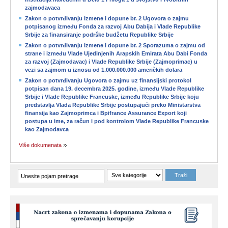
zajmodavaca
Zakon o potvrđivanju Izmene i dopune br. 2 Ugovora o zajmu
potpisanog između Fonda za razvoj Abu Dabija i Vlade Republike
Srbije za finansiranje podrške budžetu Republike Srbije
Zakon o potvrđivanju Izmene i dopune br. 2 Sporazuma o zajmu od
strane i između Vlade Ujedinjenih Arapskih Emirata Abu Dabi Fonda
za razvoj (Zajmodavac) i Vlade Republike Srbije (Zajmoprimac) u
vezi sa zajmom u iznosu od 1.000.000.000 američkih dolara
Zakon o potvrđivanju Ugovora o zajmu uz finansijski protokol
potpisan dana 19. decembra 2025. godine, između Vlade Republike
Srbije i Vlade Republike Francuske, između Republike Srbije koju
predstavlja Vlada Republike Srbije postupajući preko Ministarstva
finansija kao Zajmoprimca i Bpifrance Assurance Export koji
postupa u ime, za račun i pod kontrolom Vlade Republike Francuske
kao Zajmodavca
Više dokumenata