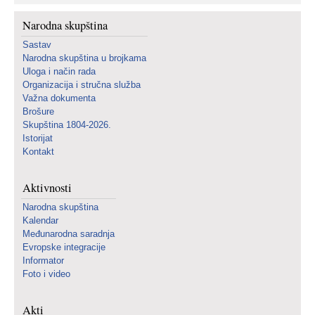
Narodna skupština
Sastav
Narodna skupština u brojkama
Uloga i način rada
Organizacija i stručna služba
Važna dokumenta
Brošure
Skupština 1804-2026.
Istorijat
Kontakt
Aktivnosti
Narodna skupština
Kalendar
Međunarodna saradnja
Evropske integracije
Informator
Foto i video
Akti