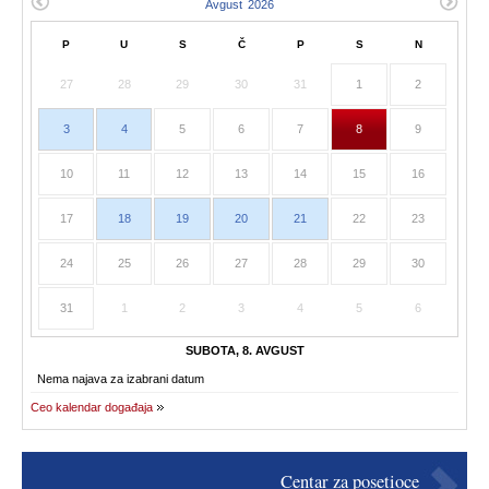
P
U
S
Č
P
S
N
27
28
29
30
31
1
2
3
4
5
6
7
8
9
10
11
12
13
14
15
16
17
18
19
20
21
22
23
24
25
26
27
28
29
30
31
1
2
3
4
5
6
SUBOTA, 8. AVGUST
Nema najava za izabrani datum
Ceo kalendar događaja
Centar za posetioce