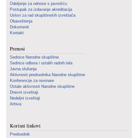
Odeljenje za odnose s javnošću
Postupak za izdavanje akreditacija
Uslovi za rad skupštinskih izveštača
Obaveštenja
Dokumenti
Kontakt
Prenosi
Sednice Narodne skupštine
Sednice odbora i ostalih radnih tela
Javna slušanja
Aktivnosti predsednika Narodne skupštine
Konferencije za novinare
Ostale aktivnosti Narodne skupštine
Dnevni izveštaji
Nedeljni izveštaji
Arhiva
Korisni linkovi
Predsednik