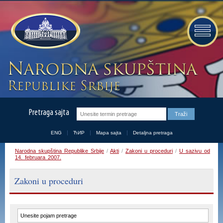
Pretraga sajta
ENG
ЋИР
Mapa sajta
Detaljna pretraga
Narodna skupština Republike Srbije
/
Akti
/
Zakoni u proceduri
/
U sazivu od
14. februara 2007.
Zakoni u proceduri