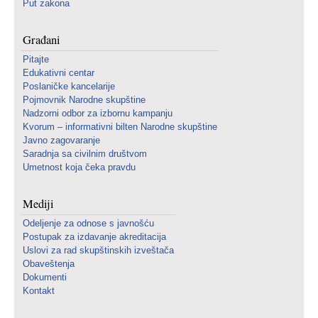
Put zakona
Građani
Pitajte
Edukativni centar
Poslaničke kancelarije
Pojmovnik Narodne skupštine
Nadzorni odbor za izbornu kampanju
Kvorum – informativni bilten Narodne skupštine
Javno zagovaranje
Saradnja sa civilnim društvom
Umetnost koja čeka pravdu
Mediji
Odeljenje za odnose s javnošću
Postupak za izdavanje akreditacija
Uslovi za rad skupštinskih izveštača
Obaveštenja
Dokumenti
Kontakt