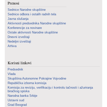
Prenosi
Sednice Narodne skupštine
Sednice odbora i ostalih radnih tela
Javna slušanja
Aktivnosti predsednika Narodne skupštine
Konferencije za novinare
Ostale aktivnosti Narodne skupštine
Dnevni izveštaji
Nedeljni izveštaji
Arhiva
Korisni linkovi
Predsednik
Vlada
Skupština Autonomne Pokrajine Vojvodine
Republička izborna komisija
Komisija za reviziju, verifikaciju i kontrolu tačnosti i ažuriranja
biračkog spiska
Narodna banka Srbije
Ustavni sud
Grad Beograd