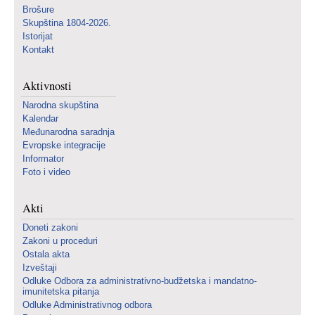
Brošure
Skupština 1804-2026.
Istorijat
Kontakt
Aktivnosti
Narodna skupština
Kalendar
Međunarodna saradnja
Evropske integracije
Informator
Foto i video
Akti
Doneti zakoni
Zakoni u proceduri
Ostala akta
Izveštaji
Odluke Odbora za administrativno-budžetska i mandatno-
imunitetska pitanja
Odluke Administrativnog odbora