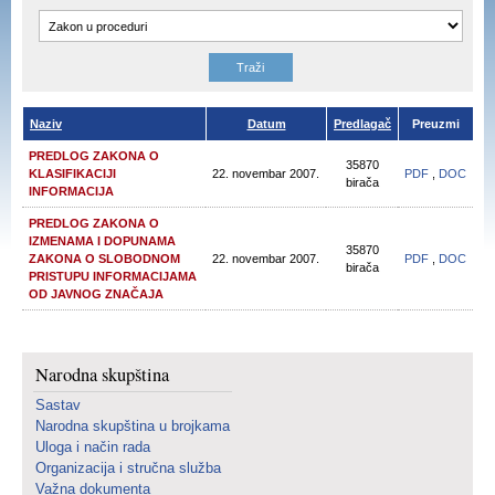
Naziv
Datum
Predlagač
Preuzmi
PREDLOG ZAKONA O
35870
KLASIFIKACIJI
22. novembar 2007.
PDF
,
DOC
birača
INFORMACIJA
PREDLOG ZAKONA O
IZMENAMA I DOPUNAMA
35870
ZAKONA O SLOBODNOM
22. novembar 2007.
PDF
,
DOC
birača
PRISTUPU INFORMACIJAMA
OD JAVNOG ZNAČAJA
Narodna skupština
Sastav
Narodna skupština u brojkama
Uloga i način rada
Organizacija i stručna služba
Važna dokumenta