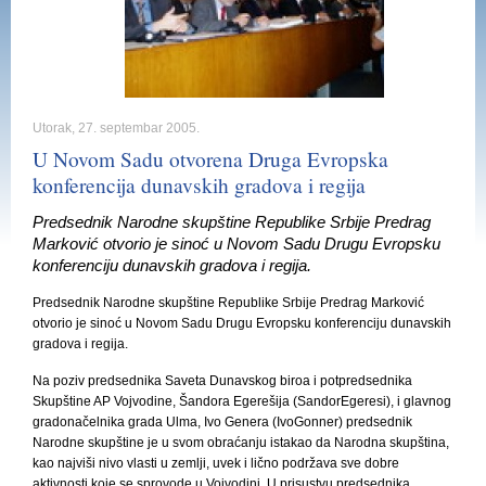
Utorak, 27. septembar 2005.
U Novom Sadu otvorena Druga Evropska
konferencija dunavskih gradova i regija
Predsednik Narodne skupštine Republike Srbije Predrag
Marković otvorio je sinoć u Novom Sadu Drugu Evropsku
konferenciju dunavskih gradova i regija.
Predsednik Narodne skupštine Republike Srbije Predrag Marković
otvorio je sinoć u Novom Sadu Drugu Evropsku konferenciju dunavskih
gradova i regija.
Na poziv predsednika Saveta Dunavskog biroa i potpredsednika
Skupštine AP Vojvodine, Šandora Egerešija (SandorEgeresi), i glavnog
gradonačelnika grada Ulma, Ivo Genera (IvoGonner) predsednik
Narodne skupštine je u svom obraćanju istakao da Narodna skupština,
kao najviši nivo vlasti u zemlji, uvek i lično podržava sve dobre
aktivnosti koje se sprovode u Vojvodini. U prisustvu predsednika