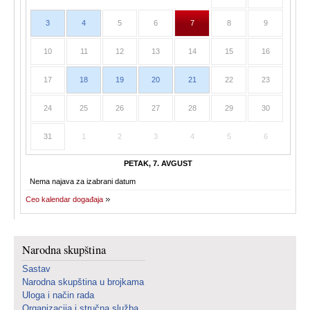
3
4
5
6
7
8
9
10
11
12
13
14
15
16
17
18
19
20
21
22
23
24
25
26
27
28
29
30
31
1
2
3
4
5
6
PETAK, 7. AVGUST
Nema najava za izabrani datum
Ceo kalendar događaja
Narodna skupština
Sastav
Narodna skupština u brojkama
Uloga i način rada
Organizacija i stručna služba