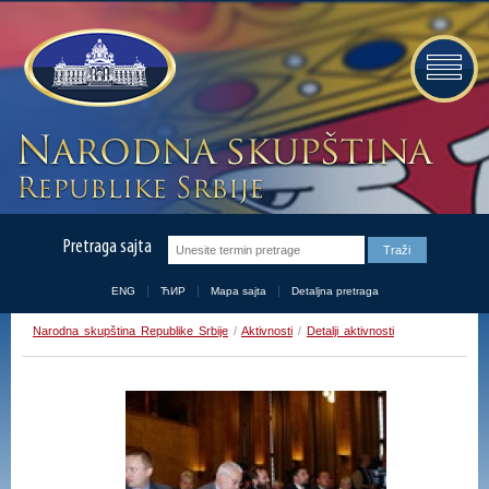
Pretraga sajta
ENG
ЋИР
Mapa sajta
Detaljna pretraga
Narodna skupština Republike Srbije
/
Aktivnosti
/
Detalji aktivnosti