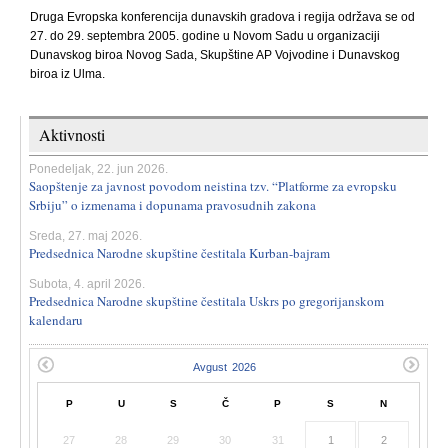
Druga Evropska konferencija dunavskih gradova i regija održava se od
27. do 29. septembra 2005. godine u Novom Sadu u organizaciji
Dunavskog biroa Novog Sada, Skupštine AP Vojvodine i Dunavskog
biroa iz Ulma.
Aktivnosti
Ponedeljak, 22. jun 2026.
Saopštenje za javnost povodom neistina tzv. “Platforme za evropsku
Srbiju” o izmenama i dopunama pravosudnih zakona
Sreda, 27. maj 2026.
Predsednica Narodne skupštine čestitala Kurban-bajram
Subota, 4. april 2026.
Predsednica Narodne skupštine čestitala Uskrs po gregorijanskom
kalendaru
P
U
S
Č
P
S
N
27
28
29
30
31
1
2