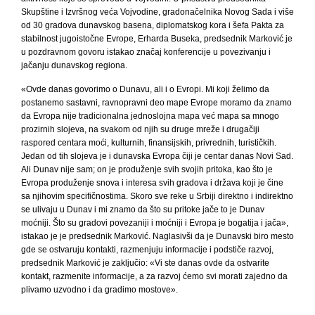
Skupštine i Izvršnog veća Vojvodine, gradonačelnika Novog Sada i više
od 30 gradova dunavskog basena, diplomatskog kora i šefa Pakta za
stabilnost jugoistočne Evrope, Erharda Buseka, predsednik Marković je
u pozdravnom govoru istakao značaj konferencije u povezivanju i
jačanju dunavskog regiona.
«Ovde danas govorimo o Dunavu, ali i o Evropi. Mi koji želimo da
postanemo sastavni, ravnopravni deo mape Evrope moramo da znamo
da Evropa nije tradicionalna jednoslojna mapa već mapa sa mnogo
prozirnih slojeva, na svakom od njih su druge mreže i drugačiji
raspored centara moći, kulturnih, finansijskih, privrednih, turističkih.
Jedan od tih slojeva je i dunavska Evropa čiji je centar danas Novi Sad.
Ali Dunav nije sam; on je produženje svih svojih pritoka, kao što je
Evropa produženje snova i interesa svih gradova i država koji je čine
sa njihovim specifičnostima. Skoro sve reke u Srbiji direktno i indirektno
se ulivaju u Dunav i mi znamo da što su pritoke jače to je Dunav
moćniji. Što su gradovi povezaniji i moćniji i Evropa je bogatija i jača»,
istakao je je predsednik Marković. Naglasivši da je Dunavski biro mesto
gde se ostvaruju kontakti, razmenjuju informacije i podstiče razvoj,
predsednik Marković je zaključio: «Vi ste danas ovde da ostvarite
kontakt, razmenite informacije, a za razvoj ćemo svi morati zajedno da
plivamo uzvodno i da gradimo mostove».