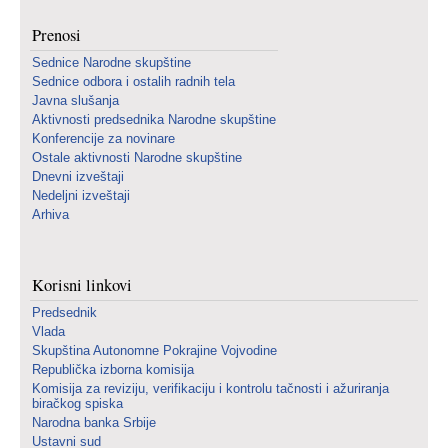
Prenosi
Sednice Narodne skupštine
Sednice odbora i ostalih radnih tela
Javna slušanja
Aktivnosti predsednika Narodne skupštine
Konferencije za novinare
Ostale aktivnosti Narodne skupštine
Dnevni izveštaji
Nedeljni izveštaji
Arhiva
Korisni linkovi
Predsednik
Vlada
Skupština Autonomne Pokrajine Vojvodine
Republička izborna komisija
Komisija za reviziju, verifikaciju i kontrolu tačnosti i ažuriranja
biračkog spiska
Narodna banka Srbije
Ustavni sud