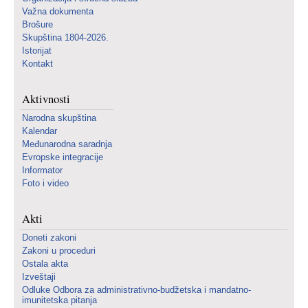
Važna dokumenta
Brošure
Skupština 1804-2026.
Istorijat
Kontakt
Aktivnosti
Narodna skupština
Kalendar
Međunarodna saradnja
Evropske integracije
Informator
Foto i video
Akti
Doneti zakoni
Zakoni u proceduri
Ostala akta
Izveštaji
Odluke Odbora za administrativno-budžetska i mandatno-
imunitetska pitanja