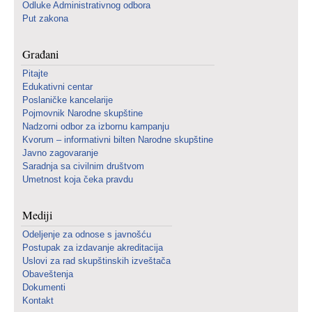
Odluke Administrativnog odbora
Put zakona
Građani
Pitajte
Edukativni centar
Poslaničke kancelarije
Pojmovnik Narodne skupštine
Nadzorni odbor za izbornu kampanju
Kvorum – informativni bilten Narodne skupštine
Javno zagovaranje
Saradnja sa civilnim društvom
Umetnost koja čeka pravdu
Mediji
Odeljenje za odnose s javnošću
Postupak za izdavanje akreditacija
Uslovi za rad skupštinskih izveštača
Obaveštenja
Dokumenti
Kontakt