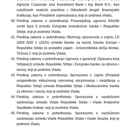
Agricole Corporate and Investment Bank i Ing Bank N.V., kao
ovlašćenih vodećih aranžera i Određenih drugih finansijskih
institucija, kao Prvobitnih zajmodavaca, koji je podnela Vlada;
Predlog zakona o potvrđivanju Finansijskog ugovora Klinički
centri faza II između Evropske investicione banke i Republike
Srbije, koji je podnela Vlada;
Predlog zakona o potvrđivanju Okvirnog sporazuma o zajmu LD
2009 ADD 1 (2025) između Banke za razvoj Saveta Evrope i
Republike Srbije za projektni zajam - Univerzitetska dečja klinika,
Tiršova 2, koji je podnela Vlada;
Predlog zakona o potvrđivanju Ugovora o garanciji (Spavaća kola
Srbijavoz) između Republike Srbije i Evropske banke za obnovu i
razvoj, koji je podnela Vlada;
Predlog zakona o potvrđivanju Sporazuma o zajmu (Projekat
unapređenja inkluzivnog osnovnog obrazovanja i vaspitanja u
Republici Srbiji) između Republike Srbije i Međunarodne banke
za obnovu i razvoj, koji je podnela Vlada;
Predlog zakona o potvrđivanju Sporazuma o vazdušnom
saobraćaju između Vlade Republike Srbije i Vlade Kraljevine
Saudijske Arabije, koji je podnela Vlada;
Predlog zakona o potvrđivanju Sporazuma o vazdušnom
saobraćaju između Vlade Republike Srbije i Vlade Gruzije, koji je
podnela Vlada;