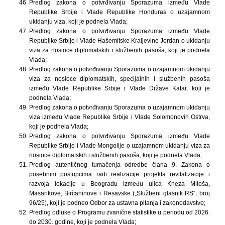
Predlog zakona o potvrđivanju Sporazuma između Vlade
Republike Srbije i Vlade Republike Honduras o uzajamnom
ukidanju viza, koji je podnela Vlada;
Predlog zakona o potvrđivanju Sporazuma između Vlade
Republike Srbije i Vlade Hašemitske Kraljevine Jordan o ukidanju
viza za nosioce diplomatskih i službenih pasoša, koji je podnela
Vlada;
Predlog zakona o potvrđivanju Sporazuma o uzajamnom ukidanju
viza za nosioce diplomatskih, specijalnih i službenih pasoša
između Vlade Republike Srbije i Vlade Države Katar, koji je
podnela Vlada;
Predlog zakona o potvrđivanju Sporazuma o uzajamnom ukidanju
viza između Vlade Republike Srbije i Vlade Solomonovih Ostrva,
koji je podnela Vlada;
Predlog zakona o potvrđivanju Sporazuma između Vlade
Republike Srbije i Vlade Mongolije o uzajamnom ukidanju viza za
nosioce diplomatskih i službenih pasoša, koji je podnela Vlada;
Predlog autentičnog tumačenja odredbe člana 9. Zakona o
posebnim postupcima radi realizacije projekta revitalizacije i
razvoja lokacije u Beogradu između ulica Kneza Miloša,
Masarikove, Birčaninove i Resavske („Službeni glasnik RS“, broj
96/25), koji je podneo Odbor za ustavna pitanja i zakonodavstvo;
Predlog odluke o Programu zvanične statistike u periodu od 2026.
do 2030. godine, koji je podnela Vlada;