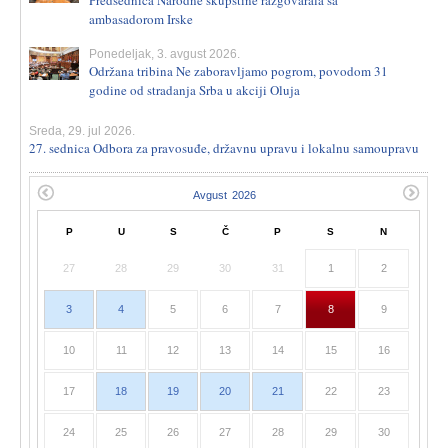
Predsednica Narodne skupštine razgovarala sa
ambasadorom Irske
Ponedeljak, 3. avgust 2026.
Održana tribina Ne zaboravljamo pogrom, povodom 31
godine od stradanja Srba u akciji Oluja
Sreda, 29. jul 2026.
27. sednica Odbora za pravosuđe, državnu upravu i lokalnu samoupravu
P
U
S
Č
P
S
N
27
28
29
30
31
1
2
3
4
5
6
7
8
9
10
11
12
13
14
15
16
17
18
19
20
21
22
23
24
25
26
27
28
29
30