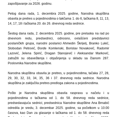
zapošljavanje za 2026. godinu.
Petog dana rada, 1. decembra 2025. godine, Narodna skupština
obavila je pretres u pojedinostima o takčama 1. do 6, tačkama 8, 11, 13,
14, 17, 18 i tačkama 20. do 26. dnevnog reda sednice.
Šestog dana rada, 2. decembra 2025. godine, pre prelaska na rad po
dnevnom redu, predsednici, odnosno, ovlašćeni predstavnici
poslaničkih grupa, narodni poslanici Ahmedin Škrijelj, Branko Lukić,
Slobodan Petrović, Đorđe Komlenski, Borislav Novaković, Radomir
Lazović, Jelena Spirić, Dragan Stanojević i Aleksandar Marković,
zatražili su obaveštenja i objašnjenja u skladu sa članom 287.
Poslovnika Narodne skupštine.
Narodna skupština obavila je pretres, u pojedinostima, tačaka 27, 28,
29, 30, 32, 33, 34, 35, 36 i 37. dnevnog reda sednice. Narodna
skupština je zaključila pretres predloga zakona u pojedinostima.
Pošto je Narodna skupština obavila raspravu u načelu i u
pojedinostima o tačkama od 1. do 58. dnevnog reda sednice,
predsedavajuća sednici, predsednica Narodne skupštine Ana Brnabić
odredila je sredu, 3. decembar 2025. godine, sa početkom u 10.00
časova, kao Dan za glasanje o tačkama od 1. do 58. dnevnog reda