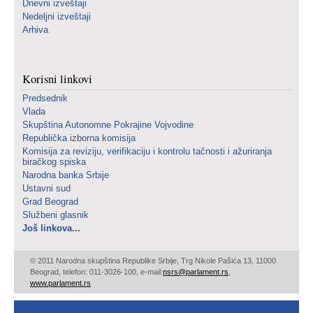
Dnevni izveštaji
Nedeljni izveštaji
Arhiva
Korisni linkovi
Predsednik
Vlada
Skupština Autonomne Pokrajine Vojvodine
Republička izborna komisija
Komisija za reviziju, verifikaciju i kontrolu tačnosti i ažuriranja
biračkog spiska
Narodna banka Srbije
Ustavni sud
Grad Beograd
Službeni glasnik
Još linkova...
© 2011 Narodna skupština Republike Srbije, Trg Nikole Pašića 13, 11000
Beograd, telefon: 011-3026-100, e-mail:
nsrs@parlament.rs
,
www.parlament.rs