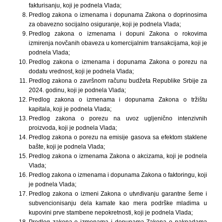
fakturisanju, koji je podnela Vlada;
Predlog zakona o izmenama i dopunama Zakona o doprinosima
za obavezno socijalno osiguranje, koji je podnela Vlada;
Predlog zakona o izmenama i dopuni Zakona o rokovima
izmirenja novčanih obaveza u komercijalnim transakcijama, koji je
podnela Vlada;
Predlog zakona o izmenama i dopunama Zakona o porezu na
dodatu vrednost, koji je podnela Vlada;
Predlog zakona o završnom računu budžeta Republike Srbije za
2024. godinu, koji je podnela Vlada;
Predlog zakona o izmenama i dopunama Zakona o tržištu
kapitala, koji je podnela Vlada;
Predlog zakona o porezu na uvoz ugljenično intenzivnih
proizvoda, koji je podnela Vlada;
Predlog zakona o porezu na emisije gasova sa efektom staklene
bašte, koji je podnela Vlada;
Predlog zakona o izmenama Zakona o akcizama, koji je podnela
Vlada;
Predlog zakona o izmenama i dopunama Zakona o faktoringu, koji
je podnela Vlada;
Predlog zakona o izmeni Zakona o utvrđivanju garantne šeme i
subvencionisanju dela kamate kao mera podrške mladima u
kupovini prve stambene nepokretnosti, koji je podnela Vlada;