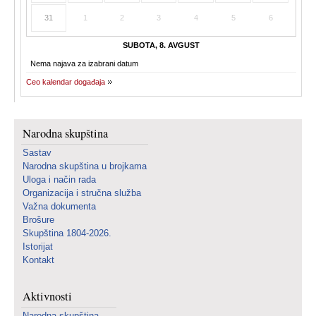
31
1
2
3
4
5
6
SUBOTA, 8. AVGUST
Nema najava za izabrani datum
Ceo kalendar događaja
Narodna skupština
Sastav
Narodna skupština u brojkama
Uloga i način rada
Organizacija i stručna služba
Važna dokumenta
Brošure
Skupština 1804-2026.
Istorijat
Kontakt
Aktivnosti
Narodna skupština