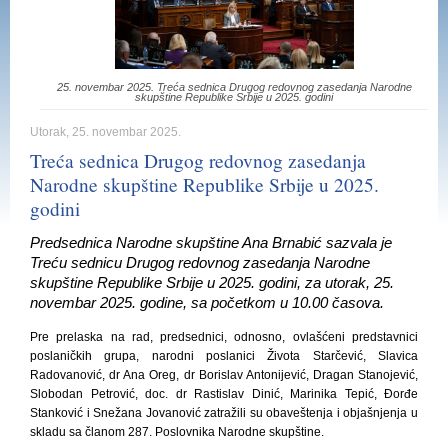
25. novembar 2025. Treća sednica Drugog redovnog zasedanja Narodne
skupštine Republike Srbije u 2025. godini
Utorak, 25. novembar 2025.
Treća sednica Drugog redovnog zasedanja
Narodne skupštine Republike Srbije u 2025.
godini
Predsednica Narodne skupštine Ana Brnabić sazvala je
Treću sednicu Drugog redovnog zasedanja Narodne
skupštine Republike Srbije u 2025. godini, za utorak, 25.
novembar 2025. godine, sa početkom u 10.00 časova.
Pre prelaska na rad, predsednici, odnosno, ovlašćeni predstavnici
poslaničkih grupa, narodni poslanici Života Starčević, Slavica
Radovanović, dr Ana Oreg, dr Borislav Antonijević, Dragan Stanojević,
Slobodan Petrović, doc. dr Rastislav Dinić, Marinika Tepić, Đorđe
Stanković i Snežana Jovanović zatražili su obaveštenja i objašnjenja u
skladu sa članom 287. Poslovnika Narodne skupštine.