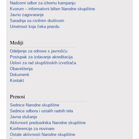
Nadzorni odbor za izbornu kampanju
Kvorum – informativni bilten Narodne skupštine
Javno zagovaranje
Saradnja sa civilnim društvom
Umetnost koja čeka pravdu
Mediji
Odeljenje za odnose s javnošću
Postupak za izdavanje akreditacija
Uslovi za rad skupštinskih izveštača
Obaveštenja
Dokumenti
Kontakt
Prenosi
Sednice Narodne skupštine
Sednice odbora i ostalih radnih tela
Javna slušanja
Aktivnosti predsednika Narodne skupštine
Konferencije za novinare
Ostale aktivnosti Narodne skupštine