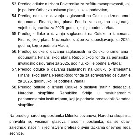
Predlog odluke o izboru Poverenika za zaštitu ravnopravnosti, koji
je podneo Odbor za ustavna pitanja i zakonodavstvo;
Predlog odluke o davanju saglasnosti na Odluku o izmenama i
dopunama Finansijskog plana Fonda za socijalno osiguranje
vojnih osiguranika za 2025. godinu, koji je podnela Vlada;
Predlog odluke o davanju saglasnosti na Odluku o izmenama
Finansijskog plana Nacionalne službe za zapošljavanje za 2025.
godinu, koji je podnela Vlada;
Predlog odluke o davanju saglasnosti na Odluku o izmenama i
dopunama Finansijskog plana Republičkog fonda za penzijsko i
invalidsko osiguranje za 2025. godinu, koji je podnela Vlada;
Predlog odluke o davanju saglasnosti na Odluku o izmenama
Finansijskog plana Republičkog fonda za zdravstveno osiguranje
za 2025. godinu, koji je podnela Vlada i
Predlog odluke o izmeni Odluke o sastavu stalnih delegacija
Narodne skupštine Republike Srbije u međunarodnim
parlamentarnim institucijama, koji je podnela predsednik Narodne
skupštine.
Na predlog narodnog poslanika Milenka Jovanova, Narodna skupština
prihvatila je, većinom glasova narodnih poslanika, da se obavi
zajednički načelni i jedinstveni pretres o svim tačkama dnevnog reda
sednice.