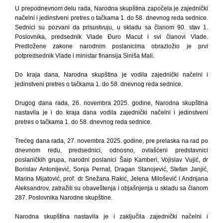
U prepodnevnom delu rada, Narodna skupština započela je zajednički
načelni i jedinstveni pretres o tačkama 1. do 58. dnevnog reda sednice.
Sednici su pozvani da prisustvuju, u skladu sa članom 90. stav 1.
Poslovnika, predsednik Vlade Đuro Macut i svi članovi Vlade.
Predložene zakone narodnim poslanicima obrazložio je prvi
potpredsednik Vlade i ministar finansija Siniša Mali.
Do kraja dana, Narodna skupština je vodila zajednički načelni i
jedinstveni pretres o tačkama 1. do 58. dnevnog reda sednice.
Drugog dana rada, 26. novembra 2025. godine, Narodna skupština
nastavila je i do kraja dana vodila zajednički načelni i jedinstveni
pretres o tačkama 1. do 58. dnevnog reda sednice.
Trećeg dana rada, 27. novembra 2025. godine, pre prelaska na rad po
dnevnom redu, predsednici, odnosno, ovlašćeni predstavnici
poslaničkih grupa, narodni poslanici Šaip Kamberi, Vojislav Vujić, dr
Borislav Antonijević, Sonja Pernat, Dragan Stanojević, Stefan Janjić,
Marina Mijatović, prof. dr Snežana Rakić, Jelena Milošević i Andrijana
Aleksandrov, zatražili su obaveštenja i objašnjenja u skladu sa članom
287. Poslovnika Narodne skupštine.
Narodna skupština nastavila je i zaključila zajednički načelni i