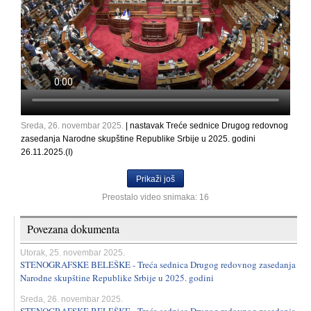
Sreda, 26. novembar 2025.
| nastavak Treće sednice Drugog redovnog
zasedanja Narodne skupštine Republike Srbije u 2025. godini
26.11.2025.(I)
Prikaži još
Preostalo video snimaka: 16
Povezana dokumenta
Utorak, 25. novembar 2025.
STENOGRAFSKE BELEŠKE - Treća sednica Drugog redovnog zasedanja
Narodne skupštine Republike Srbije u 2025. godini
Sreda, 26. novembar 2025.