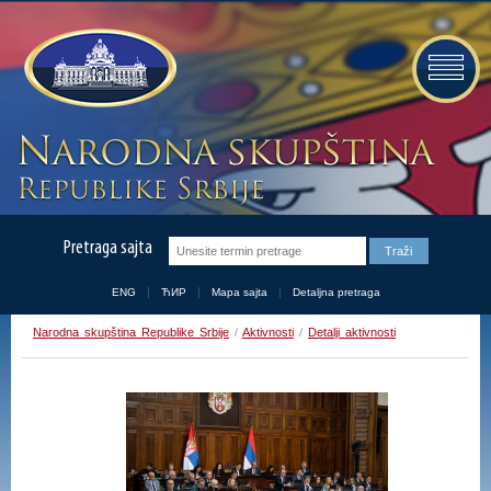
Pretraga sajta
ENG
ЋИР
Mapa sajta
Detaljna pretraga
Narodna skupština Republike Srbije
/
Aktivnosti
/
Detalji aktivnosti