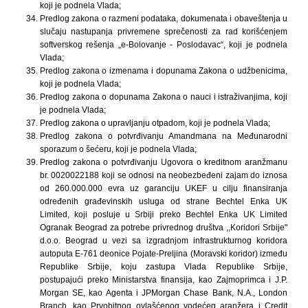
koji je podnela Vlada;
Predlog zakona o razmeni podataka, dokumenata i obaveštenja u
slučaju nastupanja privremene sprečenosti za rad korišćenjem
softverskog rešenja „e-Bolovanje - Poslodavac“, koji je podnela
Vlada;
Predlog zakona o izmenama i dopunama Zakona o udžbenicima,
koji je podnela Vlada;
Predlog zakona o dopunama Zakona o nauci i istraživanjima, koji
je podnela Vlada;
Predlog zakona o upravljanju otpadom, koji je podnela Vlada;
Predlog zakona o potvrđivanju Amandmana na Međunarodni
sporazum o šećeru, koji je podnela Vlada;
Predlog zakona o potvrđivanju Ugovora o kreditnom aranžmanu
br. 0020022188 koji se odnosi na neobezbeđeni zajam do iznosa
od 260.000.000 evra uz garanciju UKEF u cilju finansiranja
određenih građevinskih usluga od strane Bechtel Enka UK
Limited, koji posluje u Srbiji preko Bechtel Enka UK Limited
Ogranak Beograd za potrebe privrednog društva ,,Koridori Srbije"
d.o.o. Beograd u vezi sa izgradnjom infrastrukturnog koridora
autoputa E-761 deonice Pojate-Preljina (Moravski koridor) između
Republike Srbije, koju zastupa Vlada Republike Srbije,
postupajući preko Ministarstva finansija, kao Zajmoprimca i J.P.
Morgan SE, kao Agenta i JPMorgan Chase Bank, N.A., London
Branch, kao Prvobitnog ovlašćenog vodećeg aranžera i Credit