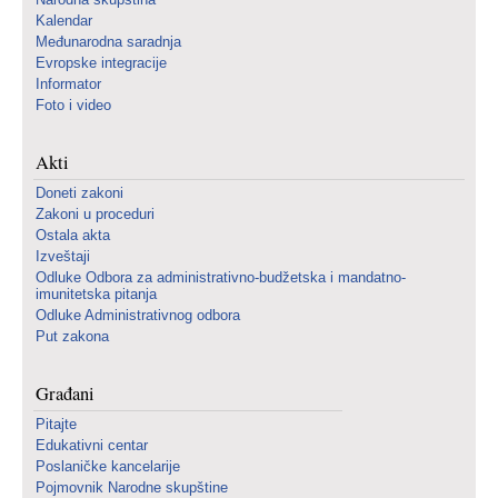
Kalendar
Međunarodna saradnja
Evropske integracije
Informator
Foto i video
Akti
Doneti zakoni
Zakoni u proceduri
Ostala akta
Izveštaji
Odluke Odbora za administrativno-budžetska i mandatno-
imunitetska pitanja
Odluke Administrativnog odbora
Put zakona
Građani
Pitajte
Edukativni centar
Poslaničke kancelarije
Pojmovnik Narodne skupštine