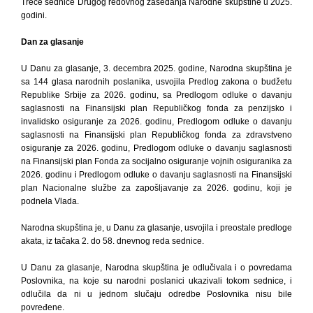
Treće sednice Drugog redovnog zasedanja Narodne skupštine u 2025.
godini.
Dan za glasanje
U Danu za glasanje, 3. decembra 2025. godine, Narodna skupština je
sa 144 glasa narodnih poslanika, usvojila Predlog zakona o budžetu
Republike Srbije za 2026. godinu, sa Predlogom odluke o davanju
saglasnosti na Finansijski plan Republičkog fonda za penzijsko i
invalidsko osiguranje za 2026. godinu, Predlogom odluke o davanju
saglasnosti na Finansijski plan Republičkog fonda za zdravstveno
osiguranje za 2026. godinu, Predlogom odluke o davanju saglasnosti
na Finansijski plan Fonda za socijalno osiguranje vojnih osiguranika za
2026. godinu i Predlogom odluke o davanju saglasnosti na Finansijski
plan Nacionalne službe za zapošljavanje za 2026. godinu, koji je
podnela Vlada.
Narodna skupština je, u Danu za glasanje, usvojila i preostale predloge
akata, iz tačaka 2. do 58. dnevnog reda sednice.
U Danu za glasanje, Narodna skupština je odlučivala i o povredama
Poslovnika, na koje su narodni poslanici ukazivali tokom sednice, i
odlučila da ni u jednom slučaju odredbe Poslovnika nisu bile
povređene.