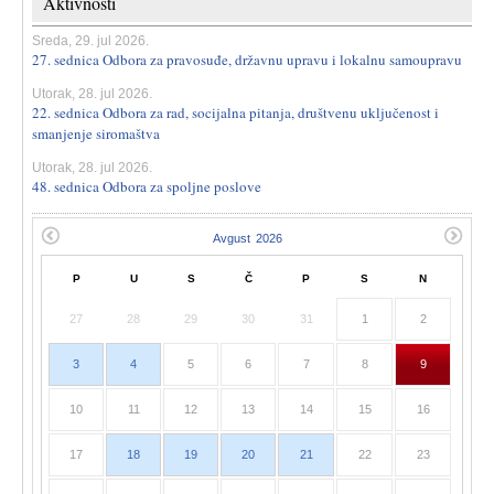
Aktivnosti
Sreda, 29. jul 2026.
27. sednica Odbora za pravosuđe, državnu upravu i lokalnu samoupravu
Utorak, 28. jul 2026.
22. sednica Odbora za rad, socijalna pitanja, društvenu uključenost i
smanjenje siromaštva
Utorak, 28. jul 2026.
48. sednica Odbora za spoljne poslove
P
U
S
Č
P
S
N
27
28
29
30
31
1
2
3
4
5
6
7
8
9
10
11
12
13
14
15
16
17
18
19
20
21
22
23