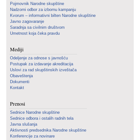
Pojmovnik Narodne skupštine
Nadzorni odbor za izbornu kampanju
Kvorum – informativni bilten Narodne skupštine
Javno zagovaranje
Saradnja sa civilnim društvom
Umetnost koja čeka pravdu
Mediji
Odeljenje za odnose s javnošću
Postupak za izdavanje akreditacija
Uslovi za rad skupštinskih izveštača
Obaveštenja
Dokumenti
Kontakt
Prenosi
Sednice Narodne skupštine
Sednice odbora i ostalih radnih tela
Javna slušanja
Aktivnosti predsednika Narodne skupštine
Konferencije za novinare