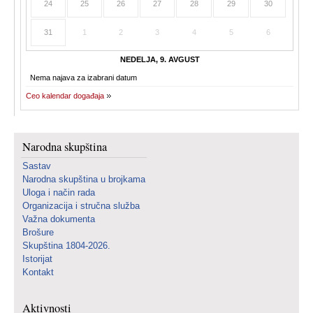
24
25
26
27
28
29
30
31
1
2
3
4
5
6
NEDELJA, 9. AVGUST
Nema najava za izabrani datum
Ceo kalendar događaja
Narodna skupština
Sastav
Narodna skupština u brojkama
Uloga i način rada
Organizacija i stručna služba
Važna dokumenta
Brošure
Skupština 1804-2026.
Istorijat
Kontakt
Aktivnosti