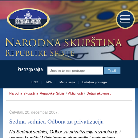
Pretraga sajta
ENG
ЋИР
Mapa sajta
Detaljna pretraga
Narodna skupština Republike Srbije
/
Aktivnosti
/
Detalji aktivnosti
Četvrtak, 20. decembar 2007.
Sedma sednica Odbora za privatizaciju
Na Sedmoj sednici, Odbor za privatizaciju razmotrio je i