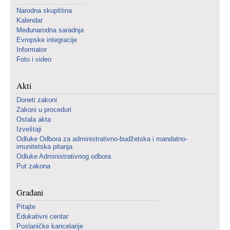
Narodna skupština
Kalendar
Međunarodna saradnja
Evropske integracije
Informator
Foto i video
Akti
Doneti zakoni
Zakoni u proceduri
Ostala akta
Izveštaji
Odluke Odbora za administrativno-budžetska i mandatno-
imunitetska pitanja
Odluke Administrativnog odbora
Put zakona
Građani
Pitajte
Edukativni centar
Poslaničke kancelarije