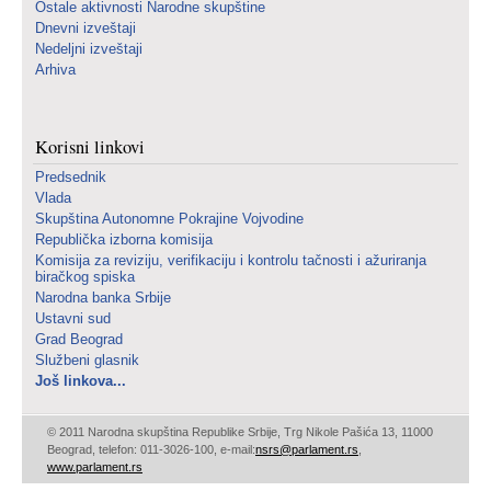
Ostale aktivnosti Narodne skupštine
Dnevni izveštaji
Nedeljni izveštaji
Arhiva
Korisni linkovi
Predsednik
Vlada
Skupština Autonomne Pokrajine Vojvodine
Republička izborna komisija
Komisija za reviziju, verifikaciju i kontrolu tačnosti i ažuriranja
biračkog spiska
Narodna banka Srbije
Ustavni sud
Grad Beograd
Službeni glasnik
Još linkova...
© 2011 Narodna skupština Republike Srbije, Trg Nikole Pašića 13, 11000
Beograd, telefon: 011-3026-100, e-mail:
nsrs@parlament.rs
,
www.parlament.rs