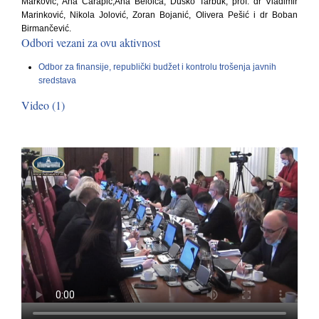
Marković, Ana Čarapić,Ana Beloica, Duško Tarbuk, prof. dr Vladimir
Marinković, Nikola Jolović, Zoran Bojanić, Olivera Pešić i dr Boban
Birmančević.
Odbori vezani za ovu aktivnost
Odbor za finansije, republički budžet i kontrolu trošenja javnih
sredstava
Video (1)