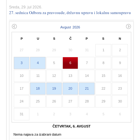
Sreda, 29. jul 2026.
27. sednica Odbora za pravosuđe, državnu upravu i lokalnu samoupravu
P
U
S
Č
P
S
N
27
28
29
30
31
1
2
3
4
5
6
7
8
9
10
11
12
13
14
15
16
17
18
19
20
21
22
23
24
25
26
27
28
29
30
31
1
2
3
4
5
6
ČETVRTAK, 6. AVGUST
Nema najava za izabrani datum