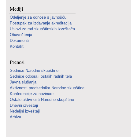
Mediji
Odeljenje za odnose s javnošću
Postupak za izdavanje akreditacija
Uslovi za rad skupštinskih izveštača
Obaveštenja
Dokumenti
Kontakt
Prenosi
Sednice Narodne skupštine
Sednice odbora i ostalih radnih tela
Javna slušanja
Aktivnosti predsednika Narodne skupštine
Konferencije za novinare
Ostale aktivnosti Narodne skupštine
Dnevni izveštaji
Nedeljni izveštaji
Arhiva