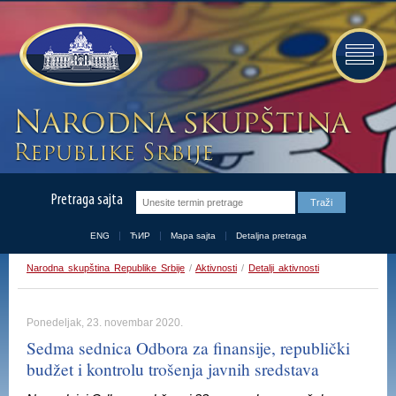
Pretraga sajta
ENG
ЋИР
Mapa sajta
Detaljna pretraga
Narodna skupština Republike Srbije
/
Aktivnosti
/
Detalji aktivnosti
Ponedeljak, 23. novembar 2020.
Sedma sednica Odbora za finansije, republički
budžet i kontrolu trošenja javnih sredstava