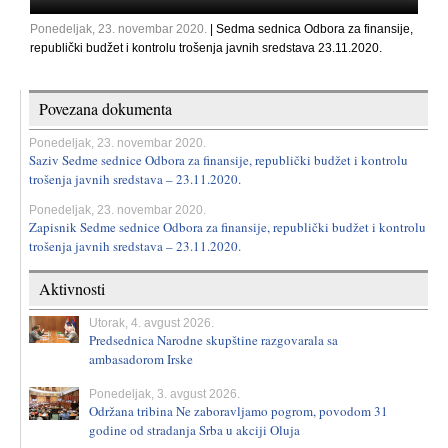
Ponedeljak, 23. novembar 2020.
| Sedma sednica Odbora za finansije,
republički budžet i kontrolu trošenja javnih sredstava 23.11.2020.
Povezana dokumenta
Ponedeljak, 23. novembar 2020.
Saziv Sedme sednice Odbora za finansije, republički budžet i kontrolu
trošenja javnih sredstava – 23.11.2020.
Ponedeljak, 23. novembar 2020.
Zapisnik Sedme sednice Odbora za finansije, republički budžet i kontrolu
trošenja javnih sredstava – 23.11.2020.
Aktivnosti
Utorak, 4. avgust 2026.
Predsednica Narodne skupštine razgovarala sa
ambasadorom Irske
Ponedeljak, 3. avgust 2026.
Održana tribina Ne zaboravljamo pogrom, povodom 31
godine od stradanja Srba u akciji Oluja