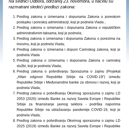
Na sednici Odbora, održanoj 23. novembra, u načelu su
razmatrani sledeći predlozi zakona:
Predlog zakona o izmenama i dopunama Zakona o poreskom
postupku i poreskoj administraciji, koji je podnela Vlada ;
Predlog zakona o izmenama i dopunama Zakona o republičkim
administrativnim taksama, koji je podnela;
Predlog zakona o izmenama i dopunama Zakona o porezima na
imovinu, koji je podnela Vlada;
Predlog zakona o izmenama i dopuni Carinskog zakona, koji je
podnela Vlada
Predlog zakona o izmenama i dopunama Zakona o carinskoj
službi, koji je podnela Vlada;
Predlog zakona o potvrđivanju Sporazuma o zajmu (Projekat
„Hitan odgovor Republike Srbije na COVID-19“) između
Republike Srbije i Međunarodne banke za obnovu i razvoj, koji je
podnela Vlada;
Predlog zakona o potvrđivanju Okvirnog sporazuma o zajmu LD
2053 (2020) između Banke za razvoj Saveta Evrope i Republike
Srbije za finansiranje javnog sektora - podrška naporima
Republike Srbije na ublažavanju pandemije COVID-19, koji je
podnela Vlada;
Predlog zakona o potvrđivanju Okvirnog sporazuma o zajmu LD
2025 (2019) između Banke za razvoj Saveta Evrope i Republike