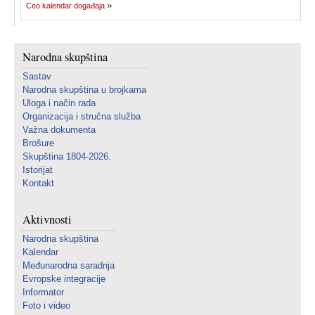
Ceo kalendar događaja
Narodna skupština
Sastav
Narodna skupština u brojkama
Uloga i način rada
Organizacija i stručna služba
Važna dokumenta
Brošure
Skupština 1804-2026.
Istorijat
Kontakt
Aktivnosti
Narodna skupština
Kalendar
Međunarodna saradnja
Evropske integracije
Informator
Foto i video