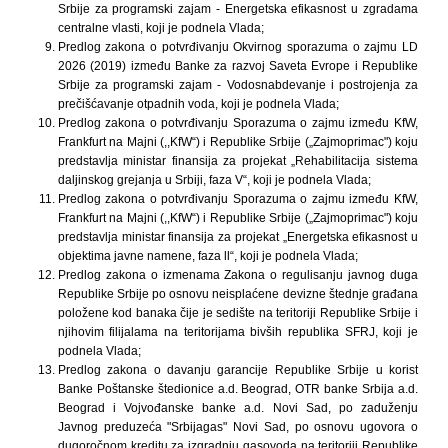
Srbije za programski zajam - Energetska efikasnost u zgradama
centralne vlasti, koji je podnela Vlada;
Predlog zakona o potvrđivanju Okvirnog sporazuma o zajmu LD
2026 (2019) između Banke za razvoj Saveta Evrope i Republike
Srbije za programski zajam - Vodosnabdevanje i postrojenja za
prečišćavanje otpadnih voda, koji je podnela Vlada;
Predlog zakona o potvrđivanju Sporazuma o zajmu između KfW,
Frankfurt na Majni (,,KfW“) i Republike Srbije („Zajmoprimac") koju
predstavlja ministar finansija za projekat „Rehabilitacija sistema
daljinskog grejanja u Srbiji, faza V“, koji je podnela Vlada;
Predlog zakona o potvrđivanju Sporazuma o zajmu između KfW,
Frankfurt na Majni (,,KfW“) i Republike Srbije („Zajmoprimac") koju
predstavlja ministar finansija za projekat „Energetska efikasnost u
objektima javne namene, faza ll“, koji je podnela Vlada;
Predlog zakona o izmenama Zakona o regulisanju javnog duga
Republike Srbije po osnovu neisplaćene devizne štednje građana
položene kod banaka čije je sedište na teritoriji Republike Srbije i
njihovim filijalama na teritorijama bivših republika SFRJ, koji je
podnela Vlada;
Predlog zakona o davanju garancije Republike Srbije u korist
Banke Poštanske štedionice a.d. Beograd, OTR banke Srbija a.d.
Beograd i Vojvođanske banke a.d. Novi Sad, po zaduženju
Javnog preduzeća "Srbijagas" Novi Sad, po osnovu ugovora o
dugoročnom kreditu za izgradnju gasovoda na teritoriji Republike