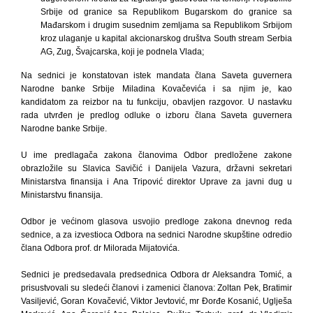
Srbije od granice sa Republikom Bugarskom do granice sa
Mađarskom i drugim susednim zemljama sa Republikom Srbijom
kroz ulaganje u kapital akcionarskog društva South stream Serbia
AG, Zug, Švajcarska, koji je podnela Vlada;
Na sednici je konstatovan istek mandata člana Saveta guvernera
Narodne banke Srbije Miladina Kovačevića i sa njim je, kao
kandidatom za reizbor na tu funkciju, obavljen razgovor. U nastavku
rada utvrđen je predlog odluke o izboru člana Saveta guvernera
Narodne banke Srbije.
U ime predlagača zakona članovima Odbor predložene zakone
obrazložile su Slavica Savičić i Danijela Vazura, državni sekretari
Ministarstva finansija i Ana Tripović direktor Uprave za javni dug u
Ministarstvu finansija.
Odbor je većinom glasova usvojio predloge zakona dnevnog reda
sednice, a za izvestioca Odbora na sednici Narodne skupštine odredio
člana Odbora prof. dr Milorada Mijatovića.
Sednici je predsedavala predsednica Odbora dr Aleksandra Tomić, a
prisustvovali su sledeći članovi i zamenici članova: Zoltan Pek, Bratimir
Vasiljević, Goran Kovačević, Viktor Jevtović, mr Đorđe Kosanić, Uglješa