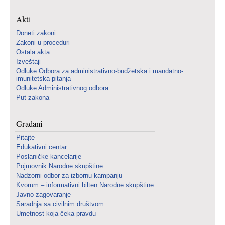
Akti
Doneti zakoni
Zakoni u proceduri
Ostala akta
Izveštaji
Odluke Odbora za administrativno-budžetska i mandatno-
imunitetska pitanja
Odluke Administrativnog odbora
Put zakona
Građani
Pitajte
Edukativni centar
Poslaničke kancelarije
Pojmovnik Narodne skupštine
Nadzorni odbor za izbornu kampanju
Kvorum – informativni bilten Narodne skupštine
Javno zagovaranje
Saradnja sa civilnim društvom
Umetnost koja čeka pravdu