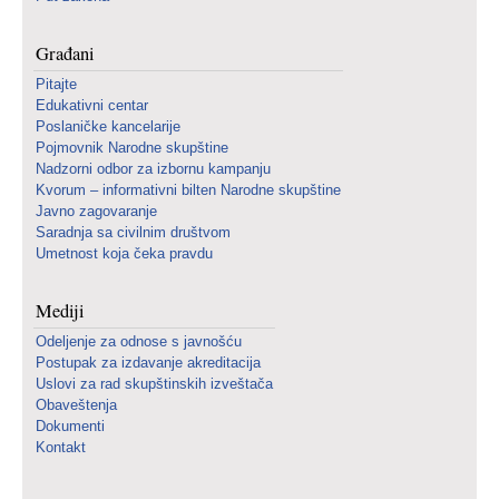
Građani
Pitajte
Edukativni centar
Poslaničke kancelarije
Pojmovnik Narodne skupštine
Nadzorni odbor za izbornu kampanju
Kvorum – informativni bilten Narodne skupštine
Javno zagovaranje
Saradnja sa civilnim društvom
Umetnost koja čeka pravdu
Mediji
Odeljenje za odnose s javnošću
Postupak za izdavanje akreditacija
Uslovi za rad skupštinskih izveštača
Obaveštenja
Dokumenti
Kontakt