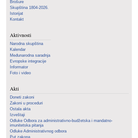
Brošure
Skupština 1804-2026.
Istorijat
Kontakt
Aktivnosti
Narodna skupština
Kalendar
Međunarodna saradnja
Evropske integracije
Informator
Foto i video
Akti
Doneti zakoni
Zakoni u proceduri
Ostala akta
Izveštaji
Odluke Odbora za administrativno-budžetska i mandatno-
imunitetska pitanja
Odluke Administrativnog odbora
Put zakona