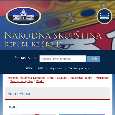
Pretraga sajta
ENG
ЋИР
Mapa sajta
Detaljna pretraga
Narodna skupština Republike Srbije
/
Građani
/
Edukativni centar
/
Multimedija
/
Galerije fotografija
/
Raška
Foto i video
Raška