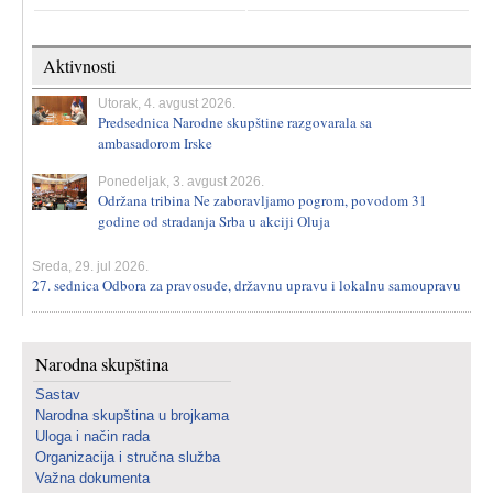
Aktivnosti
Utorak, 4. avgust 2026.
Predsednica Narodne skupštine razgovarala sa
ambasadorom Irske
Ponedeljak, 3. avgust 2026.
Održana tribina Ne zaboravljamo pogrom, povodom 31
godine od stradanja Srba u akciji Oluja
Sreda, 29. jul 2026.
27. sednica Odbora za pravosuđe, državnu upravu i lokalnu samoupravu
Narodna skupština
Sastav
Narodna skupština u brojkama
Uloga i način rada
Organizacija i stručna služba
Važna dokumenta