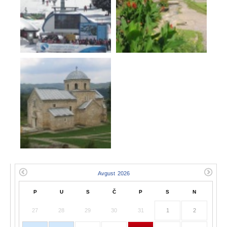
P
U
S
Č
P
S
N
27
28
29
30
31
1
2