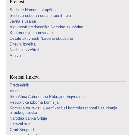
Prenosi
Sednice Narodne skupštine
Sednice odbora i ostalih radnih tela
Javna slušanja
Aktivnosti predsednika Narodne skupštine
Konferencije za novinare
Ostale aktivnosti Narodne skupštine
Dnevni izveštaji
Nedeljni izveštaji
Arhiva
Korisni linkovi
Predsednik
Vlada
Skupština Autonomne Pokrajine Vojvodine
Republička izborna komisija
Komisija za reviziju, verifikaciju i kontrolu tačnosti i ažuriranja
biračkog spiska
Narodna banka Srbije
Ustavni sud
Grad Beograd