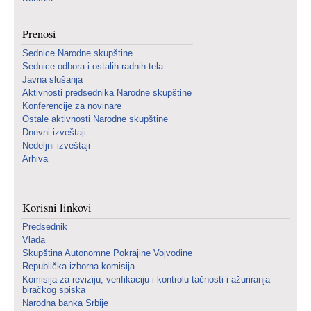
Prenosi
Sednice Narodne skupštine
Sednice odbora i ostalih radnih tela
Javna slušanja
Aktivnosti predsednika Narodne skupštine
Konferencije za novinare
Ostale aktivnosti Narodne skupštine
Dnevni izveštaji
Nedeljni izveštaji
Arhiva
Korisni linkovi
Predsednik
Vlada
Skupština Autonomne Pokrajine Vojvodine
Republička izborna komisija
Komisija za reviziju, verifikaciju i kontrolu tačnosti i ažuriranja
biračkog spiska
Narodna banka Srbije