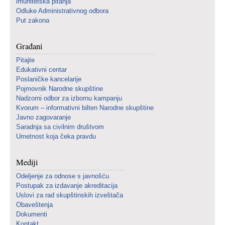
imunitetska pitanja
Odluke Administrativnog odbora
Put zakona
Građani
Pitajte
Edukativni centar
Poslaničke kancelarije
Pojmovnik Narodne skupštine
Nadzorni odbor za izbornu kampanju
Kvorum – informativni bilten Narodne skupštine
Javno zagovaranje
Saradnja sa civilnim društvom
Umetnost koja čeka pravdu
Mediji
Odeljenje za odnose s javnošću
Postupak za izdavanje akreditacija
Uslovi za rad skupštinskih izveštača
Obaveštenja
Dokumenti
Kontakt