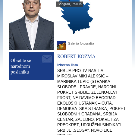
Beograd, Palilula
Galerija fotografija
ROBERT
KOZMA
Obratite se
narodnom
Izborna lista
poslaniku
SRBIJA PROTIV NASILjA –
MIROSLAV MIKI ALEKSIĆ –
MARINIKA TEPIĆ (STRANKA
SLOBODE I PRAVDE, NARODNI
POKRET SRBIJE, ZELENO-LEVI
FRONT, NE DAVIMO BEOGRAD,
EKOLOŠKI USTANAK – ĆUTA,
DEMOKRATSKA STRANKA, POKRET
SLOBODNIH GRAĐANA, SRBIJA
CENTAR, ZAJEDNO, POKRET ZA
PREOKRET, UDRUŽENI SINDIKATI
SRBIJE „SLOGA“, NOVO LICE