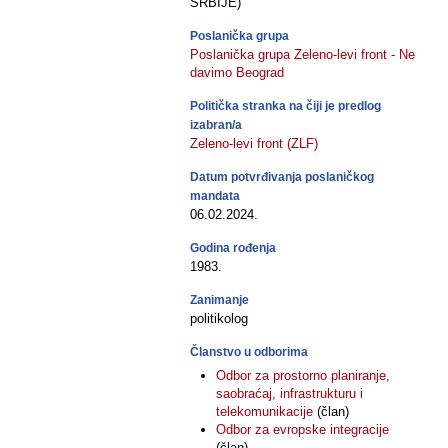
SRBIJE)
Poslanička grupa
Poslanička grupa Zeleno-levi front - Ne
davimo Beograd
Politička stranka na čiji je predlog
izabran/a
Zeleno-levi front (ZLF)
Datum potvrđivanja poslaničkog
mandata
06.02.2024.
Godina rođenja
1983.
Zanimanje
politikolog
Članstvo u odborima
Odbor za prostorno planiranje,
saobraćaj, infrastrukturu i
telekomunikacije
(član)
Odbor za evropske integracije
(član)