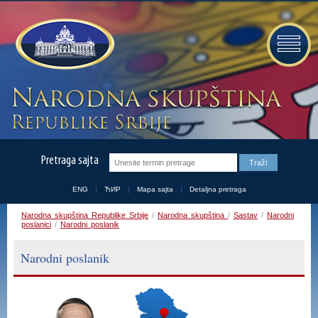
Pretraga sajta
ENG
ЋИР
Mapa sajta
Detaljna pretraga
Narodna skupština Republike Srbije
/
Narodna skupština
/
Sastav
/
Narodni
poslanici
/
Narodni poslanik
Narodni poslanik