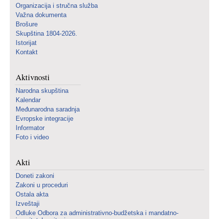
Organizacija i stručna služba
Važna dokumenta
Brošure
Skupština 1804-2026.
Istorijat
Kontakt
Aktivnosti
Narodna skupština
Kalendar
Međunarodna saradnja
Evropske integracije
Informator
Foto i video
Akti
Doneti zakoni
Zakoni u proceduri
Ostala akta
Izveštaji
Odluke Odbora za administrativno-budžetska i mandatno-