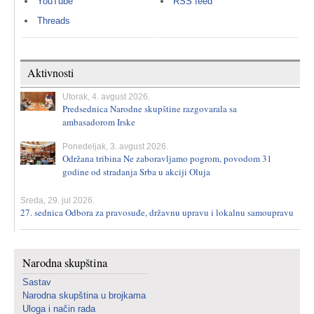
YouTube
RSS feed
Threads
Aktivnosti
Utorak, 4. avgust 2026.
Predsednica Narodne skupštine razgovarala sa
ambasadorom Irske
Ponedeljak, 3. avgust 2026.
Održana tribina Ne zaboravljamo pogrom, povodom 31
godine od stradanja Srba u akciji Oluja
Sreda, 29. jul 2026.
27. sednica Odbora za pravosuđe, državnu upravu i lokalnu samoupravu
Narodna skupština
Sastav
Narodna skupština u brojkama
Uloga i način rada