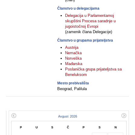
Članstvo u delegacijama
Delegacija u Parlamentarnoj
skupštini Procesa saradnje u
jugoistočnoj Evropi
(zamenik člana Delegacije)
Članstvo u grupama prijateljstva
Austrija
Nemačka
Norveška
Mađarska
Poslanička grupa prijateljstva sa
Beneluksom
Mesto prebivališta
Beograd, Palilula
P
U
S
Č
P
S
N