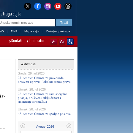
retraga sajta
NG
ЋИР
Mapa sajta
Detaljna pretraga
Kontakt
Informator
Aktivnosti
Sreda, 29. jul 2026.
27. sednica Odbora za pravosuđe,
državnu upravu i lokalnu samoupravu
Utorak, 28. jul 2026.
22. sednica Odbora za rad, socijalna
Ä‡-
pitanja, društvenu uključenost i
smanjenje siromaštva
Utorak, 28. jul 2026.
48. sednica Odbora za spoljne poslove