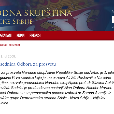
P
E
GRAĐANI
MEDIJI
PRENOSI
Detalji aktivnosti
 1. jul 2008.
 sednica Odbora za prosvetu
 za prosvetu Narodne skupÅ¡tine Republike Srbije odrÅ¾ao je 1. jula
godine Prvu sednicu koju je, na osnovu Äl. 26. Poslovnika Narodne
tine, sazvala predsednica Narodne skupÅ¡tine prof. dr Slavica Äuki
viÄ‡. Sednici je predsedavao nastariji Älan Odbora Nandor Maraci.
ovi Odbora su za predsednika ponovo izabrali dr Zorana Å amija iz
iÄke grupe Demokratska stranka Srbije - Nova Srbija - Vojislav
unica.