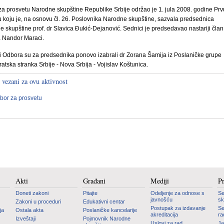
a prosvetu Narodne skupštine Republike Srbije održao je 1. jula 2008. godine Prv
 koju je, na osnovu čl. 26. Poslovnika Narodne skupštine, sazvala predsednica
 skupštine prof. dr Slavica Đukić-Dejanović. Sednici je predsedavao nastariji član
 Nandor Maraci.
 Odbora su za predsednika ponovo izabrali dr Zorana Šamija iz Poslaničke grupe
tska stranka Srbije - Nova Srbija - Vojislav Koštunica.
 vezani za ovu aktivnost
bor za prosvetu
Akti
Građani
Mediji
P
Doneti zakoni
Pitajte
Odeljenje za odnose s
Se
javnošću
sk
Zakoni u proceduri
Edukativni centar
Postupak za izdavanje
Se
ja
Ostala akta
Poslaničke kancelarije
akreditacija
ra
Izveštaji
Pojmovnik Narodne
Uslovi za rad
Ja