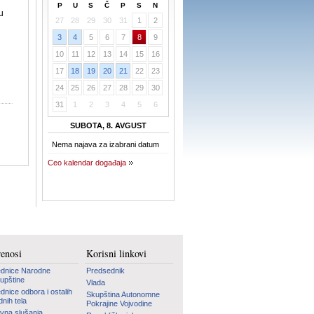
P
U
S
Č
P
S
N
u
27
28
29
30
31
1
2
3
4
5
6
7
8
9
10
11
12
13
14
15
16
17
18
19
20
21
22
23
24
25
26
27
28
29
30
31
1
2
3
4
5
6
SUBOTA, 8. AVGUST
Nema najava za izabrani datum
Ceo kalendar događaja
renosi
Korisni linkovi
dnice Narodne
Predsednik
upštine
Vlada
dnice odbora i ostalih
Skupština Autonomne
dnih tela
Pokrajine Vojvodine
vna slušanja