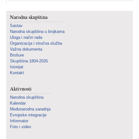
Narodna skupština
Sastav
Narodna skupština u brojkama
Uloga i način rada
Organizacija i stručna služba
Važna dokumenta
Brošure
Skupština 1804-2026.
Istorijat
Kontakt
Aktivnosti
Narodna skupština
Kalendar
Međunarodna saradnja
Evropske integracije
Informator
Foto i video