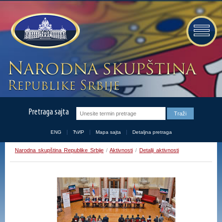
Pretraga sajta
ENG
ЋИР
Mapa sajta
Detaljna pretraga
Narodna skupština Republike Srbije
/
Aktivnosti
/
Detalji aktivnosti