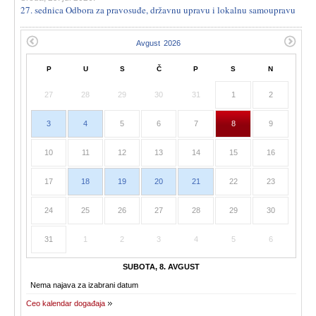
27. sednica Odbora za pravosuđe, državnu upravu i lokalnu samoupravu
P
U
S
Č
P
S
N
27
28
29
30
31
1
2
3
4
5
6
7
8
9
10
11
12
13
14
15
16
17
18
19
20
21
22
23
24
25
26
27
28
29
30
31
1
2
3
4
5
6
SUBOTA, 8. AVGUST
Nema najava za izabrani datum
Ceo kalendar događaja