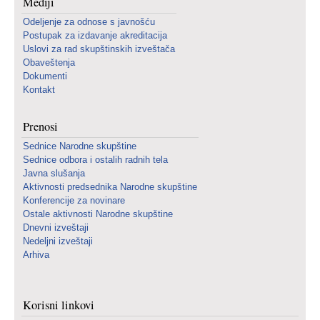
Mediji
Odeljenje za odnose s javnošću
Postupak za izdavanje akreditacija
Uslovi za rad skupštinskih izveštača
Obaveštenja
Dokumenti
Kontakt
Prenosi
Sednice Narodne skupštine
Sednice odbora i ostalih radnih tela
Javna slušanja
Aktivnosti predsednika Narodne skupštine
Konferencije za novinare
Ostale aktivnosti Narodne skupštine
Dnevni izveštaji
Nedeljni izveštaji
Arhiva
Korisni linkovi