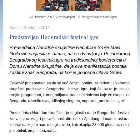
28. februar 2018. Predstavljen 15. Beogradski festival igre
Sreda, 28. februar 2018.
Predstavljen Beogradski festival igre
Predsednica Narodne skupštine Republike Srbije Maja
Gojković naglasila je danas, na predstavljanju 15. jubilarnog
Beogradskog festivala igre na tradicionalnoj konferenciji u
Domu Narodne skupštine, da je ova manifestacija postala
zaštitni znak Beograda, na koji je ponosna čitava Srbija.
Gojković je napomenula da se već četvrtu godinu za redom u Narodnoj
skupštini predstavlja Beogradski festival igre, koji će, kako je istakla,
svojim programom, koreografijama, kao i umetnicima koje će okupiti, od
Beograda, u svetlu ovogodišnjeg slogana, napraviti „prestonicu igre“.
Predsednica Narodne skupštine je naglasila da je Beogradski festival,
zahvaljujući viziji i posvećenosti direktorke Aje Jung, danas izrastao u
festival na kojem nam mnogi zavide, koji okuplja 23.000 gledalaca i koji
je dobitnik brojnih priznanja.