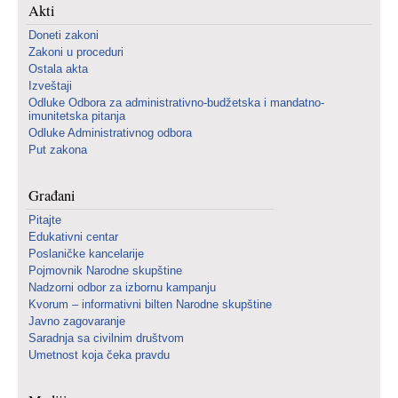
Akti
Doneti zakoni
Zakoni u proceduri
Ostala akta
Izveštaji
Odluke Odbora za administrativno-budžetska i mandatno-
imunitetska pitanja
Odluke Administrativnog odbora
Put zakona
Građani
Pitajte
Edukativni centar
Poslaničke kancelarije
Pojmovnik Narodne skupštine
Nadzorni odbor za izbornu kampanju
Kvorum – informativni bilten Narodne skupštine
Javno zagovaranje
Saradnja sa civilnim društvom
Umetnost koja čeka pravdu