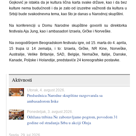
Gojković je istakla da je kultura lična karta svake države, kao i da bez
kulture nema budućnosti i da je zato od izuzetne važnosti da kultura u
Srbiji bude svakodnevna tema, kao što je danas u Narodnoj skupštini.
Na konferenciji u Domu Narodne skupštine govorili su direktorka
festivala Aja Jung, kao i ambasadori Izraela, Grčke i Norveške.
Na ovogodišnjem Beogradskom festivalu igre, od 15. marta do 4. aprila,
15 trupa iz 14 zemalja, i to: Izraela, Grčke, NR Kine, Norveške,
Australije, Velike Britanije, SAD, Belgije, Nemačke, Italije, Danske,
Kanade, Poljske i Holandije, predstaviće 24 koreografske postavke.
Aktivnosti
Utorak, 4. avgust 2026.
Predsednica Narodne skupštine razgovarala sa
ambasadorom Irske
Ponedeljak, 3. avgust 2026.
Održana tribina Ne zaboravljamo pogrom, povodom 31
godine od stradanja Srba u akciji Oluja
Sreda, 29. jul 2026.