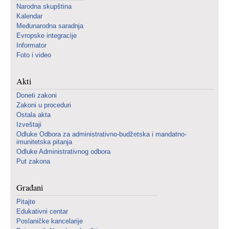
Narodna skupština
Kalendar
Međunarodna saradnja
Evropske integracije
Informator
Foto i video
Akti
Doneti zakoni
Zakoni u proceduri
Ostala akta
Izveštaji
Odluke Odbora za administrativno-budžetska i mandatno-
imunitetska pitanja
Odluke Administrativnog odbora
Put zakona
Građani
Pitajte
Edukativni centar
Poslaničke kancelarije