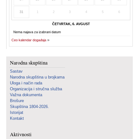
31
1
2
3
4
5
6
ČETVRTAK, 6. AVGUST
Nema najava za izabrani datum
Ceo kalendar događaja
Narodna skupština
Sastav
Narodna skupština u brojkama
Uloga i način rada
Organizacija i stručna služba
Važna dokumenta
Brošure
Skupština 1804-2026.
Istorijat
Kontakt
Aktivnosti