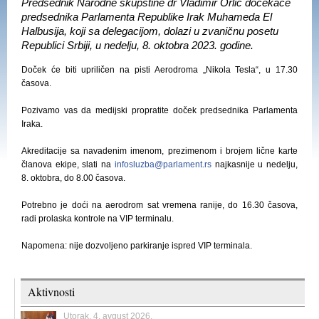
Predsednik Narodne skupštine dr Vladimir Orlić dočekaće
predsednika Parlamenta Republike Irak Muhameda El
Halbusija, koji sa delegacijom, dolazi u zvaničnu posetu
Republici Srbiji, u nedelju, 8. oktobra 2023. godine.
Doček će biti upriličen na pisti Aerodroma „Nikola Tesla“, u 17.30
časova.
Pozivamo vas da medijski propratite doček predsednika Parlamenta
Iraka.
Akreditacije sa navadenim imenom, prezimenom i brojem lične karte
članova ekipe, slati na
infosluzba@parlament.rs
najkasnije u nedelju,
8. oktobra, do 8.00 časova.
Potrebno je doći na aerodrom sat vremena ranije, do 16.30 časova,
radi prolaska kontrole na VIP terminalu.
Napomena: nije dozvoljeno parkiranje ispred VIP terminala.
Aktivnosti
Utorak, 4. avgust 2026.