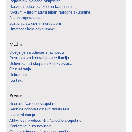
Pojmovnik Narodne skupštine
Nadzorni odbor za izbornu kampanju
Kvorum – informativni bilten Narodne skupštine
Javno zagovaranje
Saradnja sa civilnim društvom
Umetnost koja čeka pravdu
Mediji
Odeljenje za odnose s javnošću
Postupak za izdavanje akreditacija
Uslovi za rad skupštinskih izveštača
Obaveštenja
Dokumenti
Kontakt
Prenosi
Sednice Narodne skupštine
Sednice odbora i ostalih radnih tela
Javna slušanja
Aktivnosti predsednika Narodne skupštine
Konferencije za novinare
Ostale aktivnosti Narodne skupštine