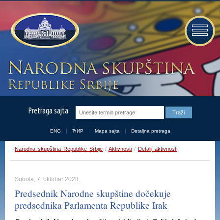
Pretraga sajta
ENG
ЋИР
Mapa sajta
Detaljna pretraga
Narodna skupština Republike Srbije
/
Aktivnosti
/
Detalji aktivnosti
Subota, 7. oktobar 2023.
Predsednik Narodne skupštine dočekuje
predsednika Parlamenta Republike Irak