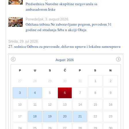
Predsednica Narodne skupštine razgovarala sa
ambasadorom Irske
Ponedeljak, 3. avgust 2026.
Održana tribina Ne zaboravljamo pogrom, povodom 31
godine od stradanja Srba u akciji Oluja
Sreda, 29. jul 2026.
27. sednica Odbora za pravosuđe, državnu upravu i lokalnu samoupravu
P
U
S
Č
P
S
N
27
28
29
30
31
1
2
3
4
5
6
7
8
9
10
11
12
13
14
15
16
17
18
19
20
21
22
23
24
25
26
27
28
29
30