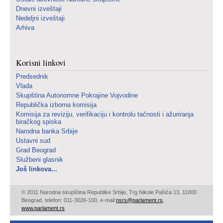
Dnevni izveštaji
Nedeljni izveštaji
Arhiva
Korisni linkovi
Predsednik
Vlada
Skupština Autonomne Pokrajine Vojvodine
Republička izborna komisija
Komisija za reviziju, verifikaciju i kontrolu tačnosti i ažuriranja
biračkog spiska
Narodna banka Srbije
Ustavni sud
Grad Beograd
Službeni glasnik
Još linkova...
© 2011 Narodna skupština Republike Srbije, Trg Nikole Pašića 13, 11000
Beograd, telefon: 011-3026-100, e-mail:
nsrs@parlament.rs
,
www.parlament.rs