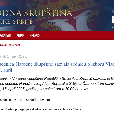
P
E
GRAĐANI
MEDIJI
PRENOSI
Detalji aktivnosti
jak, 14. april 2025.
sednica Narodne skupštine sazvala sednicu o izboru Vla
. april
ednica Narodne skupštine Republike Srbije Ana Brnabić sazvala je 
nu sednicu Narodne skupštine Republike Srbije u Čatrnaestom sazi
, 15. april 2025. godine, sa početkom u 10.00 časova.
sednicu utvrđen je sledeći dnevni red:
bor Vlade i polaganje zakletve predsednika i članova Vlade.