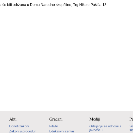
 će biti održana u Domu Narodne skupštine, Trg Nikole Pašića 13.
Akti
Građani
Mediji
P
Doneti zakoni
Pitajte
Odeljenje za odnose s
Se
javnošću
sk
Zakoni u proceduri
Edukativni centar