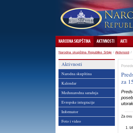
NARODNA SKUPŠTINA
AKTIVNOSTI
AKTI
Narodna skupština Republike Srbije
/
Aktivnosti
/
Aktivnosti
Ponedel
Pred
Narodna skupština
za 15
Kalendar
Preds
Međunarodna saradnja
poseb
Evropske integracije
utorak
Informator
Za ovu 
Foto i video
Iz