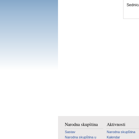
Sednica
Narodna skupština
Aktivnosti
Sastav
Narodna skupština
Narodna skupština u
Kalendar