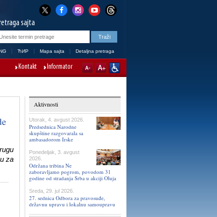
retraga sajta
NG
ЋИР
Mapa sajta
Detaljna pretraga
Kontakt
Informator
Aktivnosti
de
Utorak, 4. avgust 2026.
Predsednica Narodne
skupštine razgovarala sa
ambasadorom Irske
Drugu
Ponedeljak, 3. avgust
vu za
2026.
Održana tribina Ne
zaboravljamo pogrom, povodom 31
godine od stradanja Srba u akciji Oluja
Sreda, 29. jul 2026.
27. sednica Odbora za pravosuđe,
državnu upravu i lokalnu samoupravu