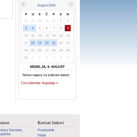
P
U
S
Č
P
S
N
27
28
29
30
31
1
2
3
4
5
6
7
8
9
10
11
12
13
14
15
16
17
18
19
20
21
22
23
24
25
26
27
28
29
30
31
1
2
3
4
5
6
NEDELJA, 9. AVGUST
Nema najava za izabrani datum
Ceo kalendar događaja
renosi
Korisni linkovi
dnice Narodne
Predsednik
upštine
Vlada