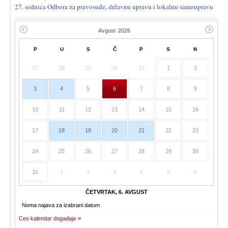
27. sednica Odbora za pravosuđe, državnu upravu i lokalnu samoupravu
P
U
S
Č
P
S
N
27
28
29
30
31
1
2
3
4
5
6
7
8
9
10
11
12
13
14
15
16
17
18
19
20
21
22
23
24
25
26
27
28
29
30
31
1
2
3
4
5
6
ČETVRTAK, 6. AVGUST
Nema najava za izabrani datum
Ceo kalendar događaja