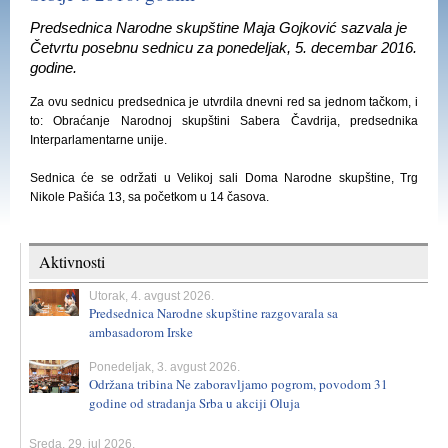
Predsednica Narodne skupštine Maja Gojković sazvala je
Četvrtu posebnu sednicu za ponedeljak, 5. decembar 2016.
godine.
Za ovu sednicu predsednica je utvrdila dnevni red sa jednom tačkom, i
to: Obraćanje Narodnoj skupštini Sabera Čavdrija, predsednika
Interparlamentarne unije.
Sednica će se održati u Velikoj sali Doma Narodne skupštine, Trg
Nikole Pašića 13, sa početkom u 14 časova.
Aktivnosti
Utorak, 4. avgust 2026.
Predsednica Narodne skupštine razgovarala sa
ambasadorom Irske
Ponedeljak, 3. avgust 2026.
Održana tribina Ne zaboravljamo pogrom, povodom 31
godine od stradanja Srba u akciji Oluja
Sreda, 29. jul 2026.