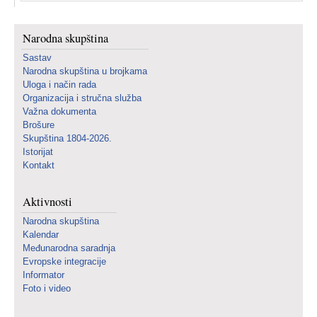
Narodna skupština
Sastav
Narodna skupština u brojkama
Uloga i način rada
Organizacija i stručna služba
Važna dokumenta
Brošure
Skupština 1804-2026.
Istorijat
Kontakt
Aktivnosti
Narodna skupština
Kalendar
Međunarodna saradnja
Evropske integracije
Informator
Foto i video