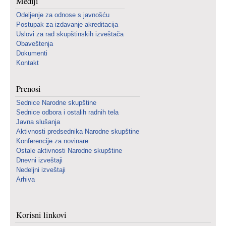
Mediji
Odeljenje za odnose s javnošću
Postupak za izdavanje akreditacija
Uslovi za rad skupštinskih izveštača
Obaveštenja
Dokumenti
Kontakt
Prenosi
Sednice Narodne skupštine
Sednice odbora i ostalih radnih tela
Javna slušanja
Aktivnosti predsednika Narodne skupštine
Konferencije za novinare
Ostale aktivnosti Narodne skupštine
Dnevni izveštaji
Nedeljni izveštaji
Arhiva
Korisni linkovi