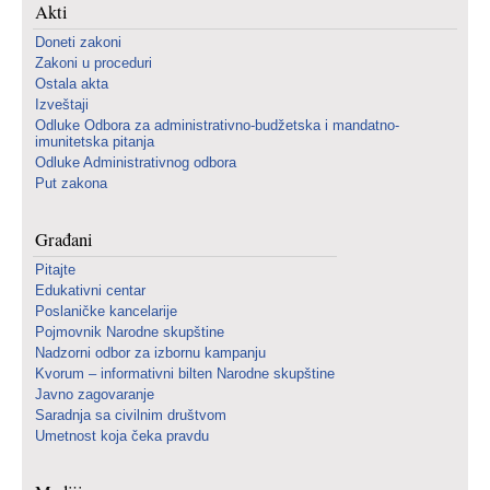
Akti
Doneti zakoni
Zakoni u proceduri
Ostala akta
Izveštaji
Odluke Odbora za administrativno-budžetska i mandatno-
imunitetska pitanja
Odluke Administrativnog odbora
Put zakona
Građani
Pitajte
Edukativni centar
Poslaničke kancelarije
Pojmovnik Narodne skupštine
Nadzorni odbor za izbornu kampanju
Kvorum – informativni bilten Narodne skupštine
Javno zagovaranje
Saradnja sa civilnim društvom
Umetnost koja čeka pravdu