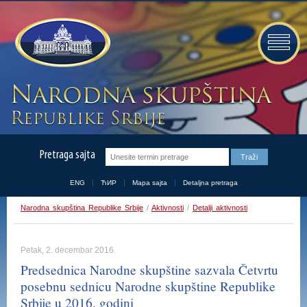
Pretraga sajta
ENG
ЋИР
Mapa sajta
Detaljna pretraga
Narodna skupština Republike Srbije
/
Aktivnosti
/
Detalji aktivnosti
Petak, 2. decembar 2016.
Predsednica Narodne skupštine sazvala Četvrtu
posebnu sednicu Narodne skupštine Republike
Srbije u 2016. godini