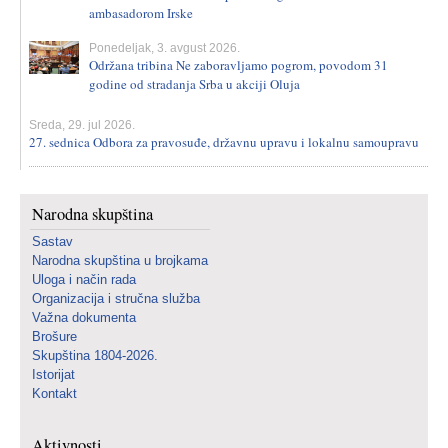
ambasadorom Irske
Ponedeljak, 3. avgust 2026.
Održana tribina Ne zaboravljamo pogrom, povodom 31
godine od stradanja Srba u akciji Oluja
Sreda, 29. jul 2026.
27. sednica Odbora za pravosuđe, državnu upravu i lokalnu samoupravu
Narodna skupština
Sastav
Narodna skupština u brojkama
Uloga i način rada
Organizacija i stručna služba
Važna dokumenta
Brošure
Skupština 1804-2026.
Istorijat
Kontakt
Aktivnosti