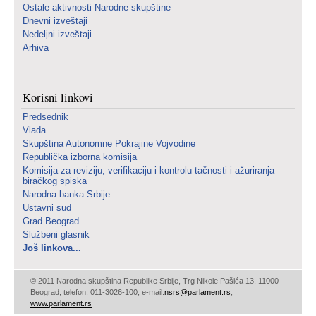
Ostale aktivnosti Narodne skupštine
Dnevni izveštaji
Nedeljni izveštaji
Arhiva
Korisni linkovi
Predsednik
Vlada
Skupština Autonomne Pokrajine Vojvodine
Republička izborna komisija
Komisija za reviziju, verifikaciju i kontrolu tačnosti i ažuriranja
biračkog spiska
Narodna banka Srbije
Ustavni sud
Grad Beograd
Službeni glasnik
Još linkova...
© 2011 Narodna skupština Republike Srbije, Trg Nikole Pašića 13, 11000
Beograd, telefon: 011-3026-100, e-mail:
nsrs@parlament.rs
,
www.parlament.rs