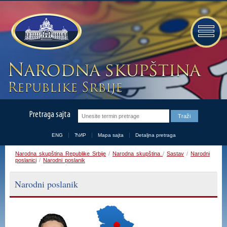
Pretraga sajta
ENG
ЋИР
Mapa sajta
Detaljna pretraga
Narodna skupština Republike Srbije
/
Narodna skupština
/
Sastav
/
Narodni
poslanici
/
Narodni poslanik
Narodni poslanik