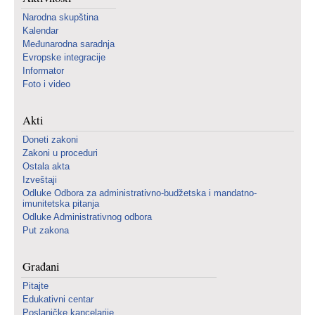
Narodna skupština
Kalendar
Međunarodna saradnja
Evropske integracije
Informator
Foto i video
Akti
Doneti zakoni
Zakoni u proceduri
Ostala akta
Izveštaji
Odluke Odbora za administrativno-budžetska i mandatno-
imunitetska pitanja
Odluke Administrativnog odbora
Put zakona
Građani
Pitajte
Edukativni centar
Poslaničke kancelarije