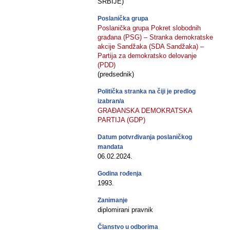
SRBIJE)
Poslanička grupa
Poslanička grupa Pokret slobodnih
građana (PSG) – Stranka demokratske
akcije Sandžaka (SDA Sandžaka) –
Partija za demokratsko delovanje
(PDD)
(predsednik)
Politička stranka na čiji je predlog
izabran/a
GRAĐANSKA DEMOKRATSKA
PARTIJA (GDP)
Datum potvrđivanja poslaničkog
mandata
06.02.2024.
Godina rođenja
1993.
Zanimanje
diplomirani pravnik
Članstvo u odborima