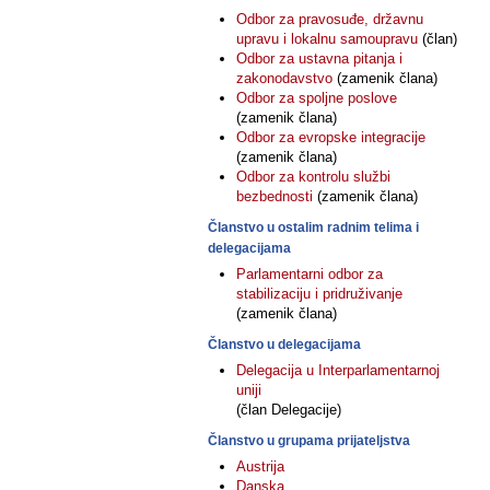
Odbor za pravosuđe, državnu
upravu i lokalnu samoupravu
(član)
Odbor za ustavna pitanja i
zakonodavstvo
(zamenik člana)
Odbor za spoljne poslove
(zamenik člana)
Odbor za evropske integracije
(zamenik člana)
Odbor za kontrolu službi
bezbednosti
(zamenik člana)
Članstvo u ostalim radnim telima i
delegacijama
Parlamentarni odbor za
stabilizaciju i pridruživanje
(zamenik člana)
Članstvo u delegacijama
Delegacija u Interparlamentarnoj
uniji
(član Delegacije)
Članstvo u grupama prijateljstva
Austrija
Danska