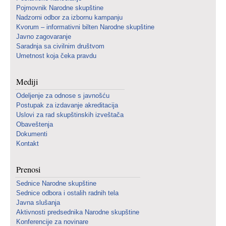
Pojmovnik Narodne skupštine
Nadzorni odbor za izbornu kampanju
Kvorum – informativni bilten Narodne skupštine
Javno zagovaranje
Saradnja sa civilnim društvom
Umetnost koja čeka pravdu
Mediji
Odeljenje za odnose s javnošću
Postupak za izdavanje akreditacija
Uslovi za rad skupštinskih izveštača
Obaveštenja
Dokumenti
Kontakt
Prenosi
Sednice Narodne skupštine
Sednice odbora i ostalih radnih tela
Javna slušanja
Aktivnosti predsednika Narodne skupštine
Konferencije za novinare