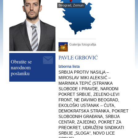
Beograd, Zemun
Galerija fotografija
PAVLE
GRBOVIĆ
Obratite se
narodnom
Izborna lista
poslaniku
SRBIJA PROTIV NASILjA –
MIROSLAV MIKI ALEKSIĆ –
MARINIKA TEPIĆ (STRANKA
SLOBODE I PRAVDE, NARODNI
POKRET SRBIJE, ZELENO-LEVI
FRONT, NE DAVIMO BEOGRAD,
EKOLOŠKI USTANAK – ĆUTA,
DEMOKRATSKA STRANKA, POKRET
SLOBODNIH GRAĐANA, SRBIJA
CENTAR, ZAJEDNO, POKRET ZA
PREOKRET, UDRUŽENI SINDIKATI
SRBIJE „SLOGA“, NOVO LICE