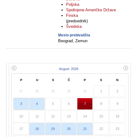
Poljska
Sjedinjene Američke Države
Finska
(predsednik)
Švedska
Mesto prebivališta
Beograd, Zemun
P
U
S
Č
P
S
N
27
28
29
30
31
1
2
3
4
5
6
7
8
9
10
11
12
13
14
15
16
17
18
19
20
21
22
23