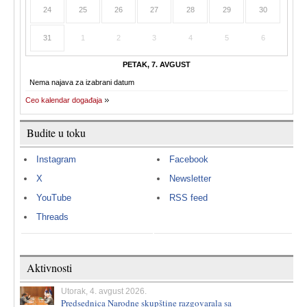
24
25
26
27
28
29
30
31
1
2
3
4
5
6
PETAK, 7. AVGUST
Nema najava za izabrani datum
Ceo kalendar događaja
Budite u toku
Instagram
Facebook
X
Newsletter
YouTube
RSS feed
Threads
Aktivnosti
Utorak, 4. avgust 2026.
Predsednica Narodne skupštine razgovarala sa