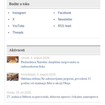
Budite u toku
Instagram
Facebook
X
Newsletter
YouTube
RSS feed
Threads
Aktivnosti
Utorak, 4. avgust 2026.
Predsednica Narodne skupštine razgovarala sa
ambasadorom Irske
Ponedeljak, 3. avgust 2026.
Održana tribina Ne zaboravljamo pogrom, povodom 31
godine od stradanja Srba u akciji Oluja
Sreda, 29. jul 2026.
27. sednica Odbora za pravosuđe, državnu upravu i lokalnu samoupravu