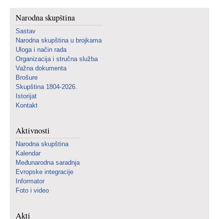
Narodna skupština
Sastav
Narodna skupština u brojkama
Uloga i način rada
Organizacija i stručna služba
Važna dokumenta
Brošure
Skupština 1804-2026.
Istorijat
Kontakt
Aktivnosti
Narodna skupština
Kalendar
Međunarodna saradnja
Evropske integracije
Informator
Foto i video
Akti