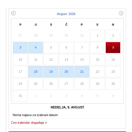
P
U
S
Č
P
S
N
27
28
29
30
31
1
2
3
4
5
6
7
8
9
10
11
12
13
14
15
16
17
18
19
20
21
22
23
24
25
26
27
28
29
30
31
1
2
3
4
5
6
NEDELJA, 9. AVGUST
Nema najava za izabrani datum
Ceo kalendar događaja