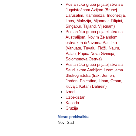
Poslanička grupa prijateljstva sa
Jugoistočnom Azijom (Brunej
Darusalim, Kambodža, Indonezija,
Laos, Malezija, Mjanmar, Filipini,
Singapur, Tajland, Vijetnam)
Poslanička grupa prijateljstva sa
Australijom, Novim Zelandom i
ostrvskim državama Pacifika
(Vanuatu, Tuvalu, Fidži, Nauru,
Palau, Papua Nova Gvineja,
Solomonova Ostrva)
Poslanička grupa prijateljstva sa
Saudijskom Arabijom i zemljama
Bliskog istoka (Irak, Jemen,
Jordan, Palestina, Liban, Oman,
Kuvajt, Katar i Bahrein)
Izrael
Uzbekistan
Kanada
Gruzija
Mesto prebivališta
Novi Sad