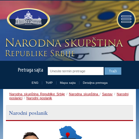
Pretraga sajta
ENG
ЋИР
Mapa sajta
Detaljna pretraga
Narodna skupština Republike Srbije
/
Narodna skupština
/
Sastav
/
Narodni
poslanici
/
Narodni poslanik
Narodni poslanik