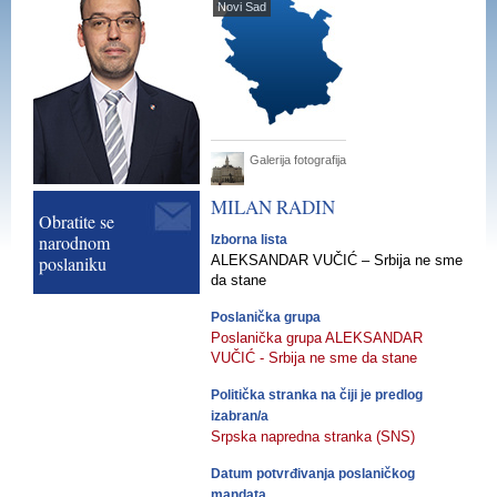
Novi Sad
Galerija fotografija
MILAN
RADIN
Obratite se
narodnom
Izborna lista
poslaniku
ALEKSANDAR VUČIĆ – Srbija ne sme
da stane
Poslanička grupa
Poslanička grupa ALEKSANDAR
VUČIĆ - Srbija ne sme da stane
Politička stranka na čiji je predlog
izabran/a
Srpska napredna stranka (SNS)
Datum potvrđivanja poslaničkog
mandata