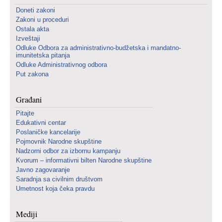
Doneti zakoni
Zakoni u proceduri
Ostala akta
Izveštaji
Odluke Odbora za administrativno-budžetska i mandatno-
imunitetska pitanja
Odluke Administrativnog odbora
Put zakona
Građani
Pitajte
Edukativni centar
Poslaničke kancelarije
Pojmovnik Narodne skupštine
Nadzorni odbor za izbornu kampanju
Kvorum – informativni bilten Narodne skupštine
Javno zagovaranje
Saradnja sa civilnim društvom
Umetnost koja čeka pravdu
Mediji