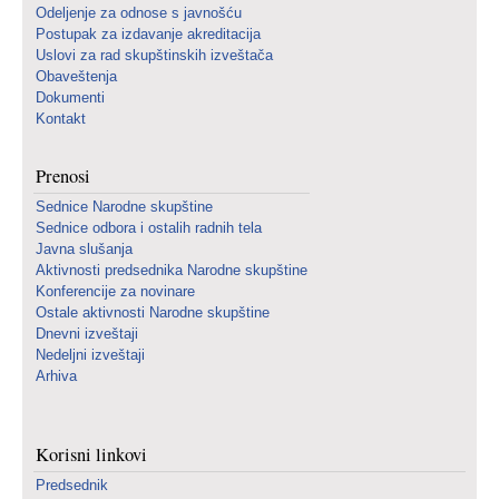
Odeljenje za odnose s javnošću
Postupak za izdavanje akreditacija
Uslovi za rad skupštinskih izveštača
Obaveštenja
Dokumenti
Kontakt
Prenosi
Sednice Narodne skupštine
Sednice odbora i ostalih radnih tela
Javna slušanja
Aktivnosti predsednika Narodne skupštine
Konferencije za novinare
Ostale aktivnosti Narodne skupštine
Dnevni izveštaji
Nedeljni izveštaji
Arhiva
Korisni linkovi
Predsednik