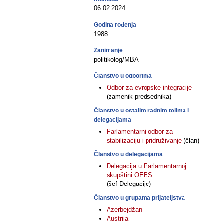
06.02.2024.
Godina rođenja
1988.
Zanimanje
politikolog/MBA
Članstvo u odborima
Odbor za evropske integracije
(zamenik predsednika)
Članstvo u ostalim radnim telima i
delegacijama
Parlamentarni odbor za
stabilizaciju i pridruživanje
(član)
Članstvo u delegacijama
Delegacija u Parlamentarnoj
skupštini OEBS
(šef Delegacije)
Članstvo u grupama prijateljstva
Azerbejdžan
Austrija