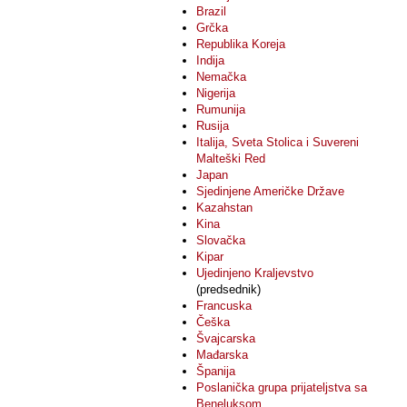
Brazil
Grčka
Republika Koreja
Indija
Nemačka
Nigerija
Rumunija
Rusija
Italija, Sveta Stolica i Suvereni
Malteški Red
Japan
Sjedinjene Američke Države
Kazahstan
Kina
Slovačka
Kipar
Ujedinjeno Kraljevstvo
(predsednik)
Francuska
Češka
Švajcarska
Mađarska
Španija
Poslanička grupa prijateljstva sa
Beneluksom