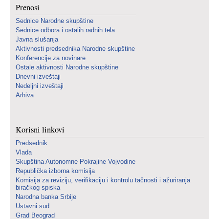
Prenosi
Sednice Narodne skupštine
Sednice odbora i ostalih radnih tela
Javna slušanja
Aktivnosti predsednika Narodne skupštine
Konferencije za novinare
Ostale aktivnosti Narodne skupštine
Dnevni izveštaji
Nedeljni izveštaji
Arhiva
Korisni linkovi
Predsednik
Vlada
Skupština Autonomne Pokrajine Vojvodine
Republička izborna komisija
Komisija za reviziju, verifikaciju i kontrolu tačnosti i ažuriranja
biračkog spiska
Narodna banka Srbije
Ustavni sud
Grad Beograd