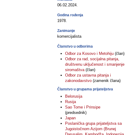
06.02.2024.
Godina rođenja
1978.
Zanimanje
komercijalista
Članstvo u odborima
Odbor za Kosovo i Metohiju
(član)
Odbor za rad, socijalna pitanja,
društvenu uključenost i smanjenje
siromaštva
(član)
Odbor za ustavna pitanja i
zakonodavstvo
(zamenik člana)
Članstvo u grupama prijateljstva
Belorusija
Rusija
Sao Tome i Prinsipe
(predsednik)
Japan
Poslanička grupa prijateljstva sa
Jugoistočnom Azijom (Brunej
Darusalim, Kambodža, Indonezija,