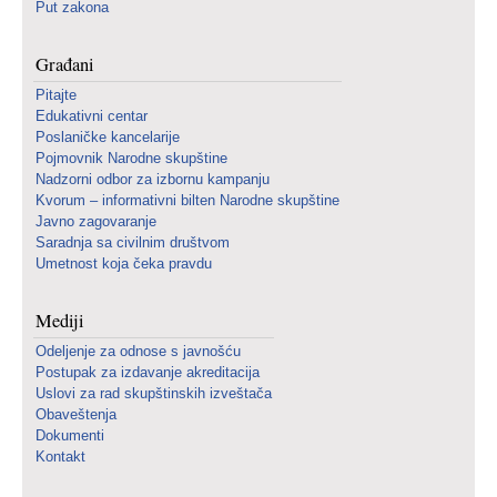
Put zakona
Građani
Pitajte
Edukativni centar
Poslaničke kancelarije
Pojmovnik Narodne skupštine
Nadzorni odbor za izbornu kampanju
Kvorum – informativni bilten Narodne skupštine
Javno zagovaranje
Saradnja sa civilnim društvom
Umetnost koja čeka pravdu
Mediji
Odeljenje za odnose s javnošću
Postupak za izdavanje akreditacija
Uslovi za rad skupštinskih izveštača
Obaveštenja
Dokumenti
Kontakt