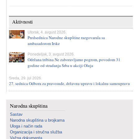
Aktivnosti
Utorak, 4. avgust 2026.
Predsednica Narodne skupštine razgovarala sa
ambasadorom Irske
Ponedeljak, 3. avgust 2026.
Održana tribina Ne zaboravljamo pogrom, povodom 31
godine od stradanja Srba u akciji Oluja
Sreda, 29. jul 2026.
27. sednica Odbora za pravosuđe, državnu upravu i lokalnu samoupravu
Narodna skupština
Sastav
Narodna skupština u brojkama
Uloga i način rada
Organizacija i stručna služba
Važna dokumenta