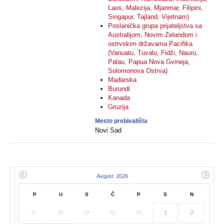
Laos, Malezija, Mjanmar, Filipini,
Singapur, Tajland, Vijetnam)
Poslanička grupa prijateljstva sa
Australijom, Novim Zelandom i
ostrvskim državama Pacifika
(Vanuatu, Tuvalu, Fidži, Nauru,
Palau, Papua Nova Gvineja,
Solomonova Ostrva)
Mađarska
Burundi
Kanada
Gruzija
Mesto prebivališta
Novi Sad
P
U
S
Č
P
S
N
27
28
29
30
31
1
2