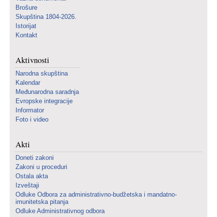
Brošure
Skupština 1804-2026.
Istorijat
Kontakt
Aktivnosti
Narodna skupština
Kalendar
Međunarodna saradnja
Evropske integracije
Informator
Foto i video
Akti
Doneti zakoni
Zakoni u proceduri
Ostala akta
Izveštaji
Odluke Odbora za administrativno-budžetska i mandatno-
imunitetska pitanja
Odluke Administrativnog odbora