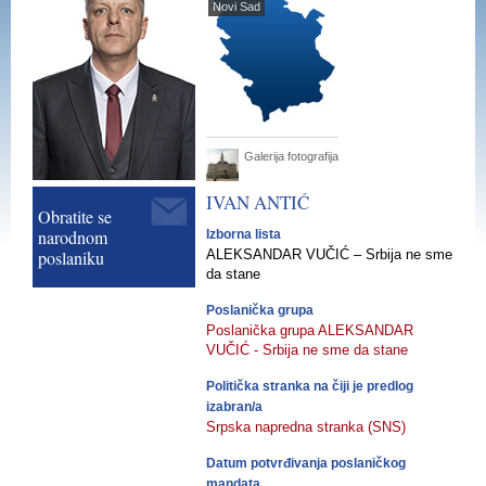
Novi Sad
Galerija fotografija
IVAN
ANTIĆ
Obratite se
narodnom
Izborna lista
poslaniku
ALEKSANDAR VUČIĆ – Srbija ne sme
da stane
Poslanička grupa
Poslanička grupa ALEKSANDAR
VUČIĆ - Srbija ne sme da stane
Politička stranka na čiji je predlog
izabran/a
Srpska napredna stranka (SNS)
Datum potvrđivanja poslaničkog
mandata