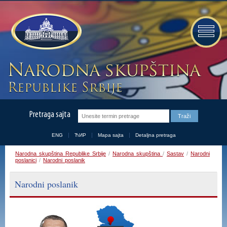
Pretraga sajta
ENG
ЋИР
Mapa sajta
Detaljna pretraga
Narodna skupština Republike Srbije
/
Narodna skupština
/
Sastav
/
Narodni
poslanici
/
Narodni poslanik
Narodni poslanik