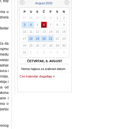
, koji
zuma o
P
U
S
Č
P
S
N
odnela
27
28
29
30
31
1
2
3
4
5
6
7
8
9
astar
10
11
12
13
14
15
16
17
18
19
20
21
22
23
ića da
24
25
26
27
28
29
30
 zajmu
31
1
2
3
4
5
6
između
ivanju
ČETVRTAK, 6. AVGUST
radnje
Nema najava za izabrani datum
avca i
nsija,
Ceo kalendar događaja
bije i
ga od
zakona
rane i
kona o
panju
oženog