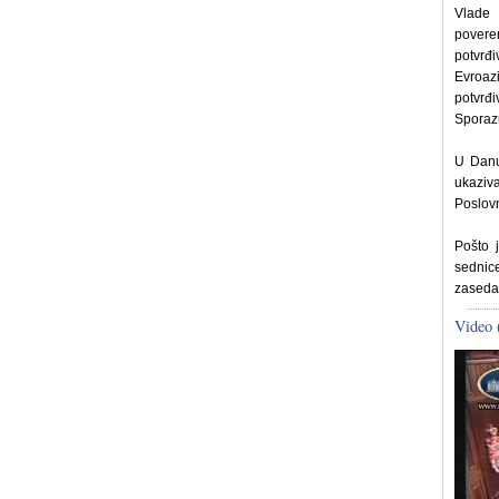
Vlade 
poveren
potvrđ
Evroaz
potvrđ
Sporazu
U Danu
ukaziv
Poslovn
Pošto 
sednic
zaseda
Video 