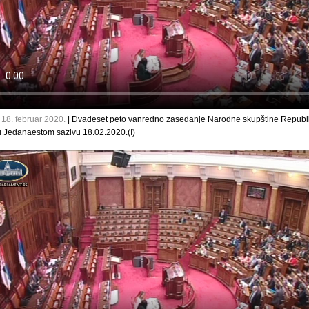
 18. februar 2020.
| Dvadeset peto vanredno zasedanje Narodne skupštine Republ
u Jedanaestom sazivu 18.02.2020.(I)