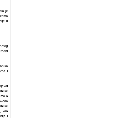
dio je
čkama
ije u
 petog
rodni
anika
ama i
ojekat
ublike
zuma o
lovoda
ublike
a, kao
ije i