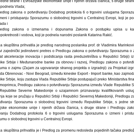
jedne strane i Evroazijske ekonomske unije i njenih država članica, s druge strane
 podnela Vlada;
edlog zakona o potvrđivanju Dodatnog protokola 6 o trgovini uslugama Spora
meni i pristupanju Sporazumu o slobodnoj trgovini u Centralnoj Evropi, koji je p
ada i
redlog zakona o izmenama i dopunama Zakona o postupku upisa u kat
pokretnosti i vodova, koji je podnela narodni poslanik Katarina Rakić.
 skupština prihvatila je predlog narodnog poslanika prof. dr Vladimira Marinkov
vi zajednički jedinstveni pretres o Predlogu zakona o potvrđivanju Sporazuma o
at akceleracije inovacija i podsticanja rasta preduzetništva u Republici Srbiji) 
ike Srbije i Međunarodne banke za obnovu i razvoj, Predlogu zakona o potvrđ
uma o zajmu (Zajam za ugovaranje stranog projekta o izgradnji) za Projekat izg
oda Obrenovac - Novi Beograd, između kineske Export - Import banke, kao zajmod
ke Srbije, koju zastupa Vlada Republike Srbije postupajući preko Ministarstva fina
jmoprimca, Predlogu zakona o potvrđivanju Sporazuma između Vlade Republike Sr
Republike Severne Makedonije o uzajamnom priznavanju kvalifikovanih uslu
ja koje se pružaju u Republici Srbiji i Republici Severnoj Makedoniji, Predlogu 
rđivanju Sporazuma o slobodnoj trgovini između Republike Srbije, s jedne st
ijske ekonomske unije i njenih država članica, s druge strane i Predlogu za
ivanju Dodatnog protokola 6 o trgovini uslugama Sporazuma o izmeni i pristu
mu o slobodnoj trgovini u Centralnoj Evropi.
 skupština prihvatila je i Predlog za promenu redosleda pojedinih tačaka predl