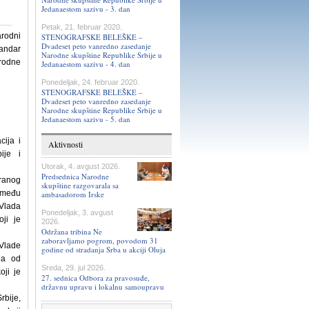
Jedanaestom sazivu - 3. dan
Petak, 21. februar 2020.
arodni
STENOGRAFSKE BELEŠKE –
Dvadeset peto vanredno zasedanje
sandar
Narodne skupštine Republike Srbije u
arodne
Jedanaestom sazivu - 4. dan
Ponedeljak, 24. februar 2020.
STENOGRAFSKE BELEŠKE –
Dvadeset peto vanredno zasedanje
Narodne skupštine Republike Srbije u
Jedanaestom sazivu - 5. dan
cija i
Aktivnosti
ije i
Utorak, 4. avgust 2026.
Predsednica Narodne
ranog
skupštine razgovarala sa
između
ambasadorom Irske
 Vlada
Ponedeljak, 3. avgust
oji je
2026.
Održana tribina Ne
zaboravljamo pogrom, povodom 31
Vlade
godine od stradanja Srba u akciji Oluja
ga od
Sreda, 29. jul 2026.
oji je
27. sednica Odbora za pravosuđe,
državnu upravu i lokalnu samoupravu
rbije,