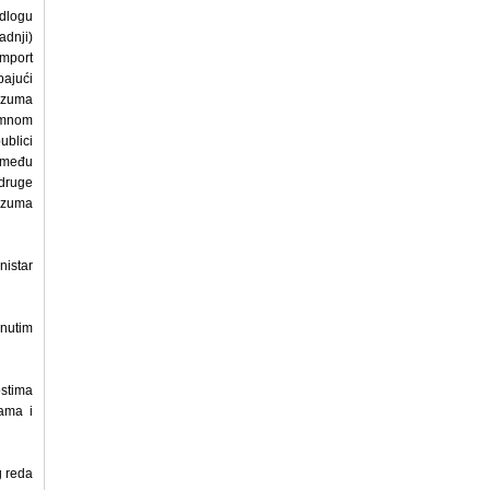
edlogu
adnji)
Import
pajući
razuma
amnom
ublici
između
 druge
razuma
istar
enutim
ostima
ama i
g reda