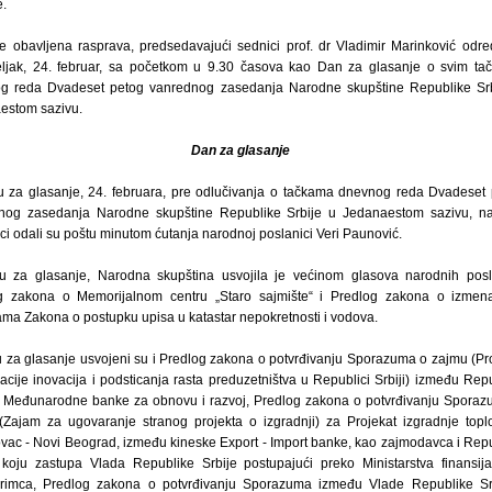
e.
e obavljena rasprava, predsedavajući sednici prof. dr Vladimir Marinković odre
ljak, 24. februar, sa početkom u 9.30 časova kao Dan za glasanje o svim ta
g reda Dvadeset petog vanrednog zasedanja Narodne skupštine Republike Srb
estom sazivu.
Dan za glasanje
 za glasanje, 24. februara, pre odlučivanja o tačkama dnevnog reda Dvadeset
nog zasedanja Narodne skupštine Republike Srbije u Jedanaestom sazivu, na
ci odali su poštu minutom ćutanja narodnoj poslanici Veri Paunović.
 za glasanje, Narodna skupština usvojila je većinom glasova narodnih posl
g zakona o Memorijalnom centru „Staro sajmište“ i Predlog zakona o izmen
ma Zakona o postupku upisa u katastar nepokretnosti i vodova.
 za glasanje usvojeni su i Predlog zakona o potvrđivanju Sporazuma o zajmu (Pr
acije inovacija i podsticanja rasta preduzetništva u Republici Srbiji) između Rep
 i Međunarodne banke za obnovu i razvoj, Predlog zakona o potvrđivanju Spora
(Zajam za ugovaranje stranog projekta o izgradnji) za Projekat izgradnje top
vac - Novi Beograd, između kineske Export - Import banke, kao zajmodavca i Rep
, koju zastupa Vlada Republike Srbije postupajući preko Ministarstva finansij
rimca, Predlog zakona o potvrđivanju Sporazuma između Vlade Republike Srb