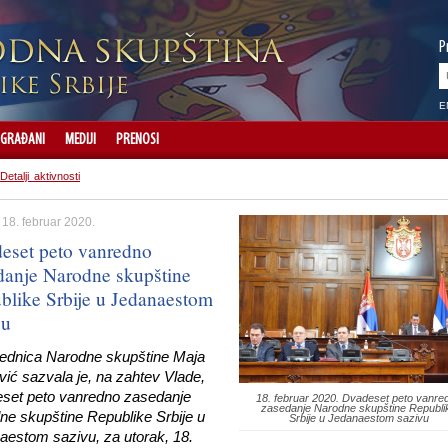
P
E
GRAĐANI
MEDIJI
PRENOSI
Detalji aktivnosti
 18. februar 2020.
eset peto vanredno
danje Narodne skupštine
blike Srbije u Jedanaestom
vu
ednica Narodne skupštine Maja
ić sazvala je, na zahtev Vlade,
set peto vanredno zasedanje
18. februar 2020. Dvadeset peto vanre
zasedanje Narodne skupštine Republi
ne skupštine Republike Srbije u
Srbije u Jedanaestom sazivu
aestom sazivu, za utorak, 18.