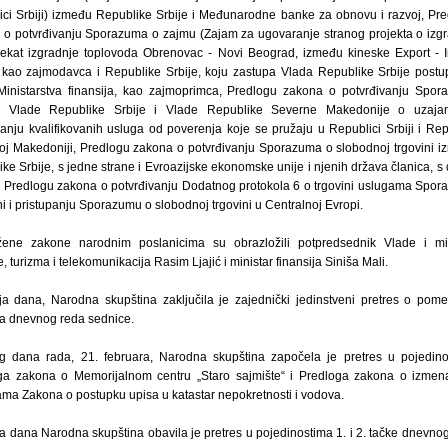
ici Srbiji) između Republike Srbije i Međunarodne banke za obnovu i razvoj, Pr
 o potvrđivanju Sporazuma o zajmu (Zajam za ugovaranje stranog projekta o izgr
jekat izgradnje toplovoda Obrenovac - Novi Beograd, između kineske Export - 
 kao zajmodavca i Republike Srbije, koju zastupa Vlada Republike Srbije postu
Ministarstva finansija, kao zajmoprimca, Predlogu zakona o potvrđivanju Spo
 Vlade Republike Srbije i Vlade Republike Severne Makedonije o uzaj
anju kvalifikovanih usluga od poverenja koje se pružaju u Republici Srbiji i Rep
oj Makedoniji, Predlogu zakona o potvrđivanju Sporazuma o slobodnoj trgovini 
ke Srbije, s jedne strane i Evroazijske ekonomske unije i njenih država članica, s
 i Predlogu zakona o potvrđivanju Dodatnog protokola 6 o trgovini uslugama Spo
i i pristupanju Sporazumu o slobodnoj trgovini u Centralnoj Evropi.
žene zakone narodnim poslanicima su obrazložili potpredsednik Vlade i min
e, turizma i telekomunikacija Rasim Ljajić i ministar finansija Siniša Mali.
ja dana, Narodna skupština zaključila je zajednički jedinstveni pretres o pom
a dnevnog reda sednice.
og dana rada, 21. februara, Narodna skupština započela je pretres u pojedin
ga zakona o Memorijalnom centru „Staro sajmište“ i Predloga zakona o izmen
ma Zakona o postupku upisa u katastar nepokretnosti i vodova.
a dana Narodna skupština obavila je pretres u pojedinostima 1. i 2. tačke dnevno