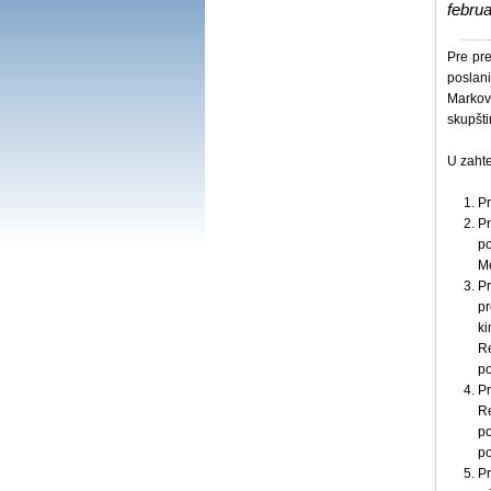
febru
Pre pre
poslani
Markov
skupšti
U zahte
Pr
Pr
p
Me
P
pr
ki
Re
po
P
R
po
po
Pr