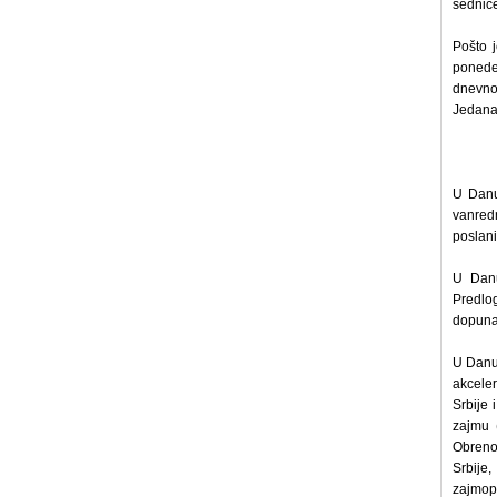
sednic
Pošto j
ponede
dnevno
Jedana
U Danu
vanred
poslani
U Danu
Predlo
dopuna
U Danu
akceler
Srbije
zajmu 
Obreno
Srbije
zajmop