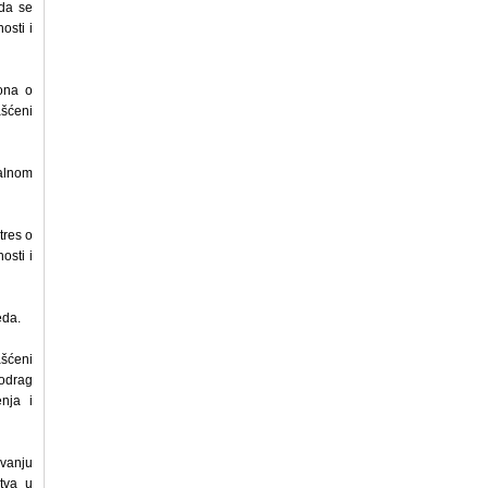
 da se
osti i
ona o
ašćeni
jalnom
tres o
osti i
eda.
šćeni
iodrag
enja i
ivanju
štva u