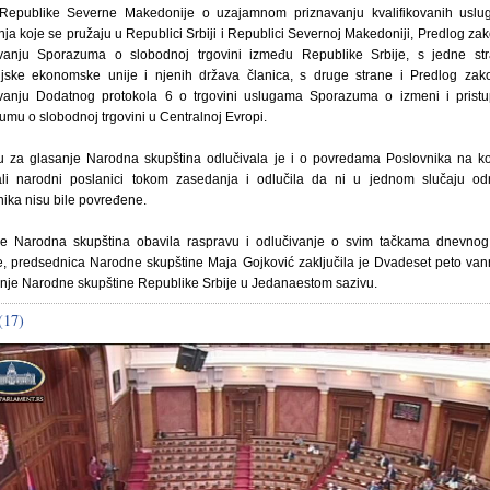
Republike Severne Makedonije o uzajamnom priznavanju kvalifikovanih uslu
ja koje se pružaju u Republici Srbiji i Republici Severnoj Makedoniji, Predlog za
ivanju Sporazuma o slobodnoj trgovini između Republike Srbije, s jedne str
ijske ekonomske unije i njenih država članica, s druge strane i Predlog zak
ivanju Dodatnog protokola 6 o trgovini uslugama Sporazuma o izmeni i pristu
mu o slobodnoj trgovini u Centralnoj Evropi.
 za glasanje Narodna skupština odlučivala je i o povredama Poslovnika na ko
ali narodni poslanici tokom zasedanja i odlučila da ni u jednom slučaju od
ika nisu bile povređene.
je Narodna skupština obavila raspravu i odlučivanje o svim tačkama dnevnog
e, predsednica Narodne skupštine Maja Gojković zaključila je Dvadeset peto va
nje Narodne skupštine Republike Srbije u Jedanaestom sazivu.
(17)