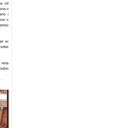
ga od
kona o
ane i
ona o
panju
je su
redbe
 reda
nredno