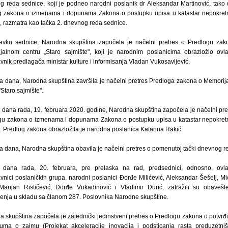
g reda sednice, koji je podneo narodni poslanik dr Aleksandar Martinović, tako
g zakona o izmenama i dopunama Zakona o postupku upisa u katastar nepokretn
 razmatra kao tačka 2. dnevnog reda sednice.
avku sednice, Narodna skupština započela je načelni pretres o Predlogu zak
jalnom centru „Staro sajmište", koji je narodnim poslanicima obrazložio ovl
vnik predlagača ministar kulture i informisanja Vladan Vukosavljević.
a dana, Narodna skupština završila je načelni pretres Predloga zakona o Memori
"Staro sajmište".
dana rada, 19. februara 2020. godine, Narodna skupština započela je načelni pre
gu zakona o izmenama i dopunama Zakona o postupku upisa u katastar nepokretn
 Predlog zakona obrazložila je narodna poslanica Katarina Rakić.
a dana, Narodna skupština obavila je načelni pretres o pomenutoj tački dnevnog r
 dana rada, 20. februara, pre prelaska na rad, predsednici, odnosno, ovla
vnici poslaničkih grupa, narodni poslanici Đorđe Milićević, Aleksandar Šešelj, M
 Marijan Rističević, Đorđe Vukadinović i Vladimir Đurić, zatražili su obavešt
enja u skladu sa članom 287. Poslovnika Narodne skupštine.
 skupština započela je zajednički jedinstveni pretres o Predlogu zakona o potvrđ
uma o zajmu (Projekat akceleracije inovacija i podsticanja rasta preduzetni