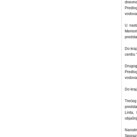
dnevno
Predlo
vodova,
U nast
Memori
predsta
Do kraj
centru 
Drugog 
Predlo
vodova.
Do kraj
Trećeg
predsta
Linta,
objašnj
Narodna
Sporaz