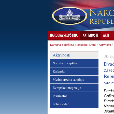
NARODNA SKUPŠTINA
AKTIVNOSTI
AKTI
Narodna skupština Republike Srbije
/
Aktivnosti
/
Aktivnosti
Utorak,
Dvad
Narodna skupština
zase
Kalendar
Repu
Međunarodna saradnja
sazi
Evropske integracije
Preds
Informator
Gojkov
Dvade
Foto i video
Narod
Jedan