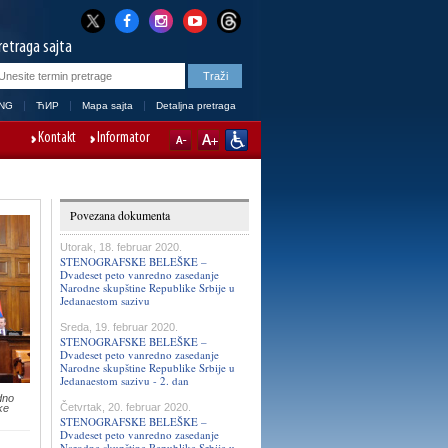
retraga sajta
NG
ЋИР
Mapa sajta
Detaljna pretraga
Kontakt
Informator
Povezana dokumenta
Utorak, 18. februar 2020.
STENOGRAFSKE BELEŠKE –
Dvadeset peto vanredno zasedanje
Narodne skupštine Republike Srbije u
Jedanaestom sazivu
Sreda, 19. februar 2020.
STENOGRAFSKE BELEŠKE –
Dvadeset peto vanredno zasedanje
Narodne skupštine Republike Srbije u
Jedanaestom sazivu - 2. dan
dno
Četvrtak, 20. februar 2020.
ke
STENOGRAFSKE BELEŠKE –
Dvadeset peto vanredno zasedanje
Narodne skupštine Republike Srbije u