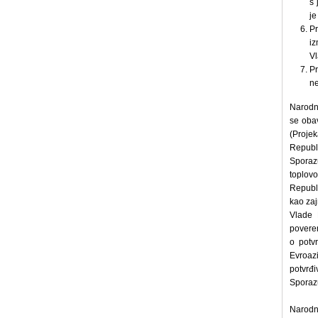
s 
je
Pr
iz
Vl
P
ne
Narodna
se oba
(Projek
Republ
Sporaz
toplov
Republi
kao za
Vlade 
poveren
o potv
Evroaz
potvrđ
Sporazu
Narodna