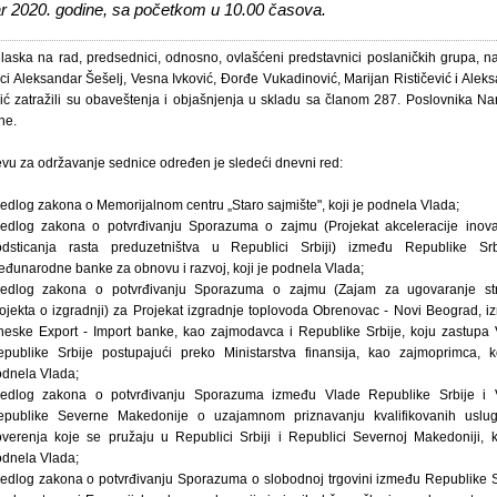
ar 2020. godine, sa početkom u 10.00 časova.
laska na rad, predsednici, odnosno, ovlašćeni predstavnici poslaničkih grupa, n
ci Aleksandar Šešelj, Vesna Ivković, Đorđe Vukadinović, Marijan Rističević i Alek
ić zatražili su obaveštenja i objašnjenja u skladu sa članom 287. Poslovnika N
ne.
vu za održavanje sednice određen je sledeći dnevni red:
edlog zakona o Memorijalnom centru „Staro sajmište", koji je podnela Vlada;
edlog zakona o potvrđivanju Sporazuma o zajmu (Projekat akceleracije inova
odsticanja rasta preduzetništva u Republici Srbiji) između Republike Srb
đunarodne banke za obnovu i razvoj, koji je podnela Vlada;
redlog zakona o potvrđivanju Sporazuma o zajmu (Zajam za ugovaranje st
ojekta o izgradnji) za Projekat izgradnje toplovoda Obrenovac - Novi Beograd, 
neske Export - Import banke, kao zajmodavca i Republike Srbije, koju zastupa
publike Srbije postupajući preko Ministarstva finansija, kao zajmoprimca, k
dnela Vlada;
redlog zakona o potvrđivanju Sporazuma između Vlade Republike Srbije i 
epublike Severne Makedonije o uzajamnom priznavanju kvalifikovanih uslu
verenja koje se pružaju u Republici Srbiji i Republici Severnoj Makedoniji, k
dnela Vlada;
edlog zakona o potvrđivanju Sporazuma o slobodnoj trgovini između Republike S