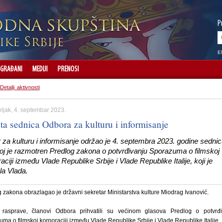
P
E
GRAĐANI
MEDIJI
PRENOSI
Detalji aktivnosti
ljak, 4. septembar 2023.
ta sednica Odbora za kulturu i informisanje
za kulturu i informisanje održao je 4. septembra 2023. godine sednic
joj je razmotren Predlog zakona o potvrđivanju Sporazuma o filmskoj
aciji između Vlade Republike Srbije i Vlade Republike Italije, koji je
la Vlada.
 zakona obrazlagao je državni sekretar Ministarstva kulture Miodrag Ivanović.
rasprave, članovi Odbora prihvatili su većinom glasova Predlog o potvrđi
ma o filmskoj korporaciji između Vlade Republike Srbije i Vlade Republike Italije.