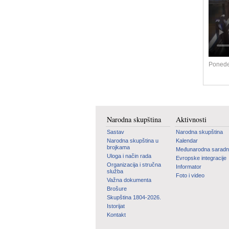
Ponede
Narodna skupština
Aktivnosti
Sastav
Narodna skupština
Narodna skupština u
Kalendar
brojkama
Međunarodna saradn
Uloga i način rada
Evropske integracije
Organizacija i stručna
Informator
služba
Foto i video
Važna dokumenta
Brošure
Skupština 1804-2026.
Istorijat
Kontakt