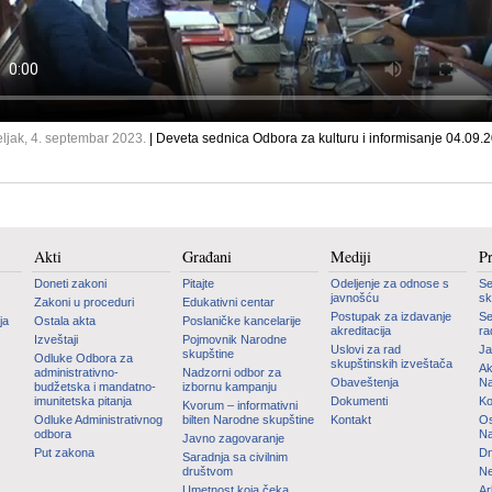
ljak, 4. septembar 2023.
| Deveta sednica Odbora za kulturu i informisanje 04.09.
Akti
Građani
Mediji
P
Doneti zakoni
Pitajte
Odeljenje za odnose s
Se
javnošću
sk
Zakoni u proceduri
Edukativni centar
Postupak za izdavanje
Se
ja
Ostala akta
Poslaničke kancelarije
akreditacija
ra
Izveštaji
Pojmovnik Narodne
Uslovi za rad
Ja
skupštine
Odluke Odbora za
skupštinskih izveštača
Ak
administrativno-
Nadzorni odbor za
Obaveštenja
Na
budžetska i mandatno-
izbornu kampanju
imunitetska pitanja
Dokumenti
Ko
Kvorum – informativni
Odluke Administrativnog
bilten Narodne skupštine
Kontakt
Os
odbora
Na
Javno zagovaranje
Put zakona
Dn
Saradnja sa civilnim
društvom
Ne
Umetnost koja čeka
Ar