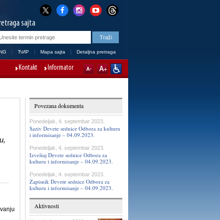
retraga sajta
NG
ЋИР
Mapa sajta
Detaljna pretraga
Kontakt
Informator
Povezana dokumenta
Ponedeljak, 4. septembar 2023.
Saziv Devete sednice Odbora za kulturu
i informisanje – 04.09.2023.
u,
Ponedeljak, 4. septembar 2023.
Izveštaj Devete sednice Odbora za
kulturu i informisanje – 04.09.2023.
Ponedeljak, 4. septembar 2023.
Zapisnik Devetе sednice Odbora za
kulturu i informisanje – 04.09.2023.
Aktivnosti
vanju