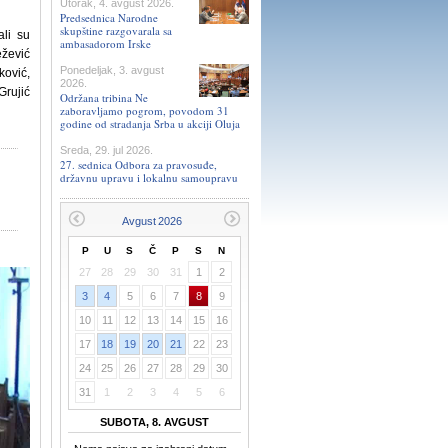
Utorak, 4. avgust 2026.
Predsednica Narodne
skupštine razgovarala sa
li su
ambasadorom Irske
ežević
Ponedeljak, 3. avgust
ković,
2026.
Grujić
Održana tribina Ne
zaboravljamo pogrom, povodom 31
godine od stradanja Srba u akciji Oluja
Sreda, 29. jul 2026.
27. sednica Odbora za pravosuđe,
državnu upravu i lokalnu samoupravu
P
U
S
Č
P
S
N
27
28
29
30
31
1
2
3
4
5
6
7
8
9
10
11
12
13
14
15
16
17
18
19
20
21
22
23
24
25
26
27
28
29
30
31
1
2
3
4
5
6
SUBOTA, 8. AVGUST