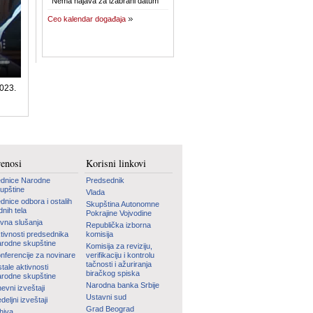
Nema najava za izabrani datum
Ceo kalendar događaja
2023.
renosi
Korisni linkovi
dnice Narodne
Predsednik
upštine
Vlada
dnice odbora i ostalih
Skupština Autonomne
dnih tela
Pokrajine Vojvodine
vna slušanja
Republička izborna
tivnosti predsednika
komisija
rodne skupštine
Komisija za reviziju,
nferencije za novinare
verifikaciju i kontrolu
tačnosti i ažuriranja
tale aktivnosti
biračkog spiska
rodne skupštine
Narodna banka Srbije
evni izveštaji
Ustavni sud
deljni izveštaji
Grad Beograd
hiva