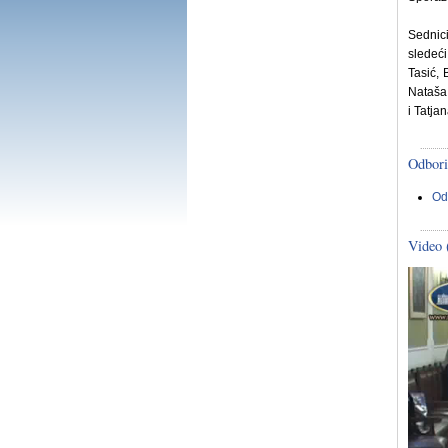
Sednic
sledeći
Tasić, 
Nataša 
i Tatja
Odbori
Od
Video 