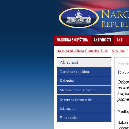
NARODNA SKUPŠTINA
AKTIVNOSTI
AKTI
Narodna skupština Republike Srbije
/
Aktivnosti
/
Aktivnosti
Ponede
Deve
Narodna skupština
Kalendar
Odbor 
na ko
Međunarodna saradnja
korpor
Evropske integracije
podne
Informator
Predlog
Foto i video
Nakon 
Sporazu