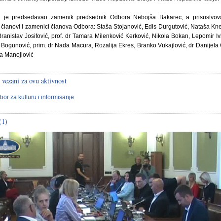
i je predsedavao zamenik predsednik Odbora Nebojša Bakarec, a prisustvova
 članovi i zamenici članova Odbora: Staša Stojanović, Edis Durgutović, Nataša Kn
Branislav Josifović, prof. dr Tamara Milenković Kerković, Nikola Bokan, Lepomir Iv
Bogunović, prim. dr Nada Macura, Rozalija Ekres, Branko Vukajlović, dr Danijela 
na Manojlović
 vezani za ovu aktivnost
bor za kulturu i informisanje
(1)