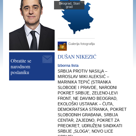
Beograd, Stari
grad
Galerija fotografija
DUŠAN
NIKEZIĆ
Obratite se
narodnom
Izborna lista
poslaniku
SRBIJA PROTIV NASILjA –
MIROSLAV MIKI ALEKSIĆ –
MARINIKA TEPIĆ (STRANKA
SLOBODE I PRAVDE, NARODNI
POKRET SRBIJE, ZELENO-LEVI
FRONT, NE DAVIMO BEOGRAD,
EKOLOŠKI USTANAK – ĆUTA,
DEMOKRATSKA STRANKA, POKRET
SLOBODNIH GRAĐANA, SRBIJA
CENTAR, ZAJEDNO, POKRET ZA
PREOKRET, UDRUŽENI SINDIKATI
SRBIJE „SLOGA“, NOVO LICE