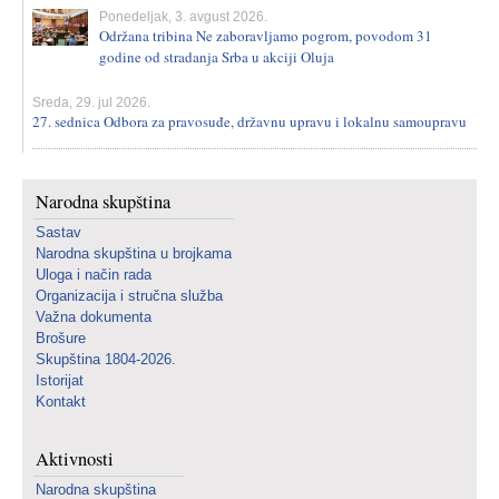
Ponedeljak, 3. avgust 2026.
Održana tribina Ne zaboravljamo pogrom, povodom 31
godine od stradanja Srba u akciji Oluja
Sreda, 29. jul 2026.
27. sednica Odbora za pravosuđe, državnu upravu i lokalnu samoupravu
Narodna skupština
Sastav
Narodna skupština u brojkama
Uloga i način rada
Organizacija i stručna služba
Važna dokumenta
Brošure
Skupština 1804-2026.
Istorijat
Kontakt
Aktivnosti
Narodna skupština