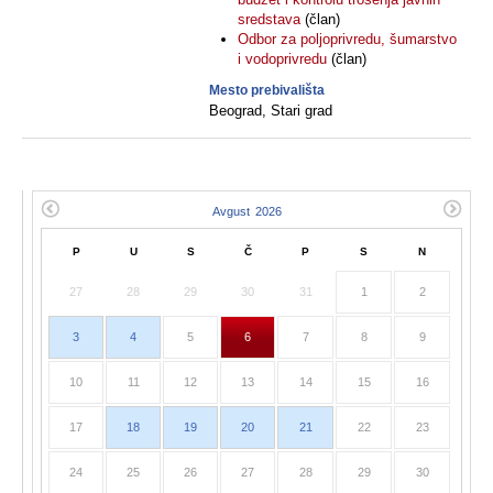
sredstava
(član)
Odbor za poljoprivredu, šumarstvo
i vodoprivredu
(član)
Mesto prebivališta
Beograd, Stari grad
P
U
S
Č
P
S
N
27
28
29
30
31
1
2
3
4
5
6
7
8
9
10
11
12
13
14
15
16
17
18
19
20
21
22
23
24
25
26
27
28
29
30