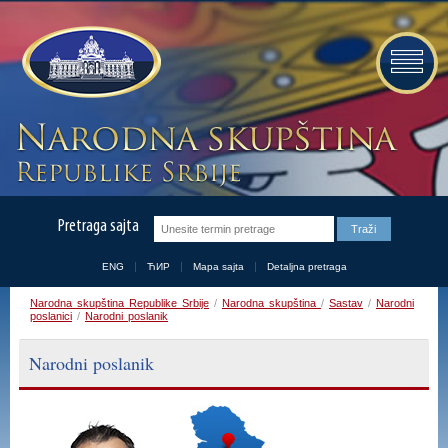
Pretraga sajta
ENG
ЋИР
Mapa sajta
Detaljna pretraga
Narodna skupština Republike Srbije
/
Narodna skupština
/
Sastav
/
Narodni
poslanici
/
Narodni poslanik
Narodni poslanik