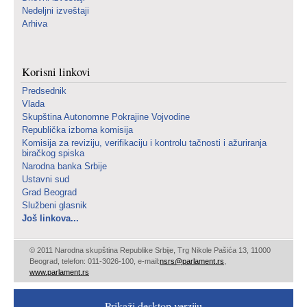
Nedeljni izveštaji
Arhiva
Korisni linkovi
Predsednik
Vlada
Skupština Autonomne Pokrajine Vojvodine
Republička izborna komisija
Komisija za reviziju, verifikaciju i kontrolu tačnosti i ažuriranja
biračkog spiska
Narodna banka Srbije
Ustavni sud
Grad Beograd
Službeni glasnik
Još linkova...
© 2011 Narodna skupština Republike Srbije, Trg Nikole Pašića 13, 11000
Beograd, telefon: 011-3026-100, e-mail:
nsrs@parlament.rs
,
www.parlament.rs
Prikaži desktop verziju