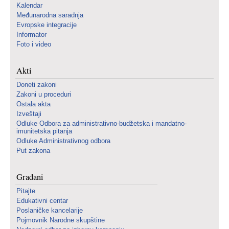
Kalendar
Međunarodna saradnja
Evropske integracije
Informator
Foto i video
Akti
Doneti zakoni
Zakoni u proceduri
Ostala akta
Izveštaji
Odluke Odbora za administrativno-budžetska i mandatno-
imunitetska pitanja
Odluke Administrativnog odbora
Put zakona
Građani
Pitajte
Edukativni centar
Poslaničke kancelarije
Pojmovnik Narodne skupštine