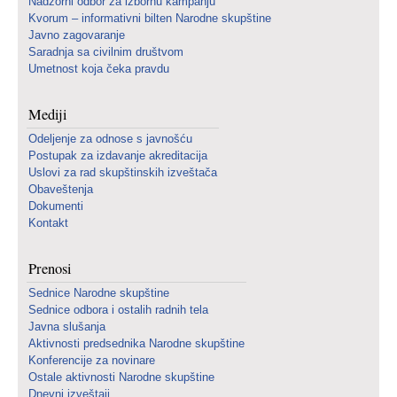
Nadzorni odbor za izbornu kampanju
Kvorum – informativni bilten Narodne skupštine
Javno zagovaranje
Saradnja sa civilnim društvom
Umetnost koja čeka pravdu
Mediji
Odeljenje za odnose s javnošću
Postupak za izdavanje akreditacija
Uslovi za rad skupštinskih izveštača
Obaveštenja
Dokumenti
Kontakt
Prenosi
Sednice Narodne skupštine
Sednice odbora i ostalih radnih tela
Javna slušanja
Aktivnosti predsednika Narodne skupštine
Konferencije za novinare
Ostale aktivnosti Narodne skupštine
Dnevni izveštaji