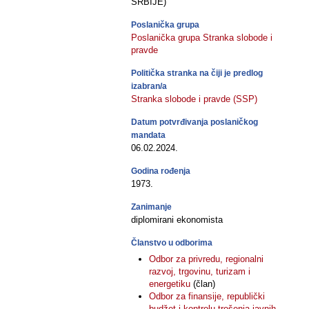
SRBIJE)
Poslanička grupa
Poslanička grupa Stranka slobode i
pravde
Politička stranka na čiji je predlog
izabran/a
Stranka slobode i pravde (SSP)
Datum potvrđivanja poslaničkog
mandata
06.02.2024.
Godina rođenja
1973.
Zanimanje
diplomirani ekonomista
Članstvo u odborima
Odbor za privredu, regionalni
razvoj, trgovinu, turizam i
energetiku
(član)
Odbor za finansije, republički
budžet i kontrolu trošenja javnih