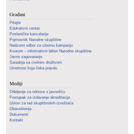
Građani
Pitajte
Edukativni centar
Poslaničke kancelarije
Pojmovnik Narodne skupštine
Nadzorni odbor za izbornu kampanju
Kvorum – informativni bilten Narodne skupštine
Javno zagovaranje
Saradnja sa civilnim društvom
Umetnost koja čeka pravdu
Mediji
Odeljenje za odnose s javnošću
Postupak za izdavanje akreditacija
Uslovi za rad skupštinskih izveštača
Obaveštenja
Dokumenti
Kontakt