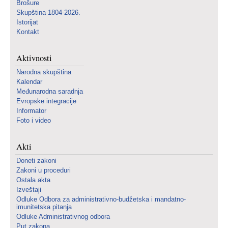
Brošure
Skupština 1804-2026.
Istorijat
Kontakt
Aktivnosti
Narodna skupština
Kalendar
Međunarodna saradnja
Evropske integracije
Informator
Foto i video
Akti
Doneti zakoni
Zakoni u proceduri
Ostala akta
Izveštaji
Odluke Odbora za administrativno-budžetska i mandatno-
imunitetska pitanja
Odluke Administrativnog odbora
Put zakona