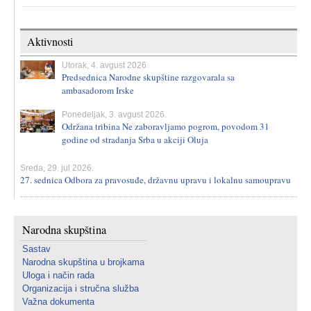
Aktivnosti
Utorak, 4. avgust 2026.
Predsednica Narodne skupštine razgovarala sa
ambasadorom Irske
Ponedeljak, 3. avgust 2026.
Održana tribina Ne zaboravljamo pogrom, povodom 31
godine od stradanja Srba u akciji Oluja
Sreda, 29. jul 2026.
27. sednica Odbora za pravosuđe, državnu upravu i lokalnu samoupravu
Narodna skupština
Sastav
Narodna skupština u brojkama
Uloga i način rada
Organizacija i stručna služba
Važna dokumenta