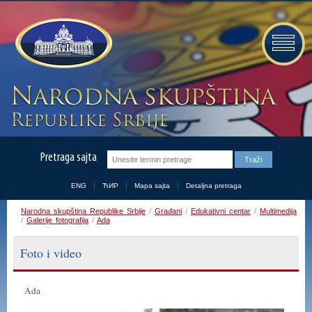
Pretraga sajta
ENG
ЋИР
Mapa sajta
Detaljna pretraga
Narodna skupština Republike Srbije
/
Građani
/
Edukativni centar
/
Multimedija
/
Galerije fotografija
/
Ada
Foto i video
Ada