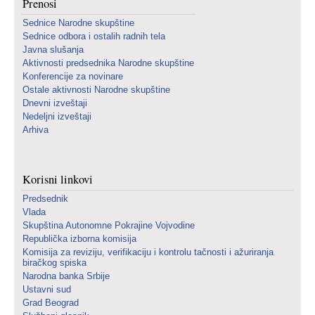
Prenosi
Sednice Narodne skupštine
Sednice odbora i ostalih radnih tela
Javna slušanja
Aktivnosti predsednika Narodne skupštine
Konferencije za novinare
Ostale aktivnosti Narodne skupštine
Dnevni izveštaji
Nedeljni izveštaji
Arhiva
Korisni linkovi
Predsednik
Vlada
Skupština Autonomne Pokrajine Vojvodine
Republička izborna komisija
Komisija za reviziju, verifikaciju i kontrolu tačnosti i ažuriranja
biračkog spiska
Narodna banka Srbije
Ustavni sud
Grad Beograd