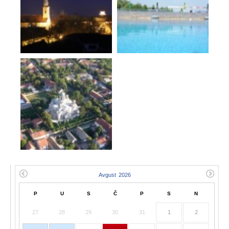
P
U
S
Č
P
S
N
27
28
29
30
31
1
2