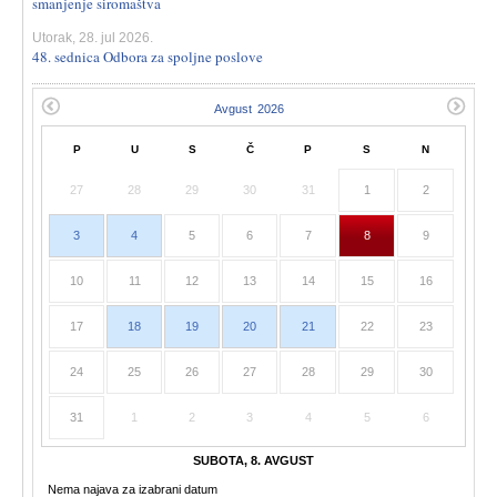
smanjenje siromaštva
Utorak, 28. jul 2026.
48. sednica Odbora za spoljne poslove
P
U
S
Č
P
S
N
27
28
29
30
31
1
2
3
4
5
6
7
8
9
10
11
12
13
14
15
16
17
18
19
20
21
22
23
24
25
26
27
28
29
30
31
1
2
3
4
5
6
SUBOTA, 8. AVGUST
Nema najava za izabrani datum