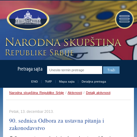
Pretraga sajta
ENG
ЋИР
Mapa sajta
Detaljna pretraga
Narodna skupština Republike Srbije
/
Aktivnosti
/
Detalji aktivnosti
Petak, 13. decembar 2013.
90. sednica Odbora za ustavna pitanja i
zakonodavstvo