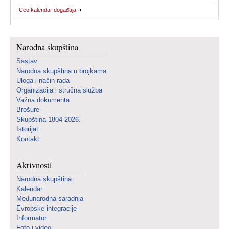
Ceo kalendar događaja
Narodna skupština
Sastav
Narodna skupština u brojkama
Uloga i način rada
Organizacija i stručna služba
Važna dokumenta
Brošure
Skupština 1804-2026.
Istorijat
Kontakt
Aktivnosti
Narodna skupština
Kalendar
Međunarodna saradnja
Evropske integracije
Informator
Foto i video