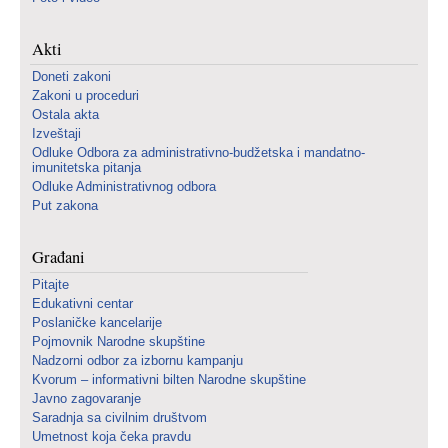
Akti
Doneti zakoni
Zakoni u proceduri
Ostala akta
Izveštaji
Odluke Odbora za administrativno-budžetska i mandatno-
imunitetska pitanja
Odluke Administrativnog odbora
Put zakona
Građani
Pitajte
Edukativni centar
Poslaničke kancelarije
Pojmovnik Narodne skupštine
Nadzorni odbor za izbornu kampanju
Kvorum – informativni bilten Narodne skupštine
Javno zagovaranje
Saradnja sa civilnim društvom
Umetnost koja čeka pravdu