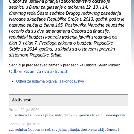
Odbor za ustavna pitanja i zakonodavstvo održao je
sednicu u Danu za glasanje o tačkama 12, 13. i 14.
dnevnog reda Šeste sednice Drugog redovnog zasedanja
Narodne skupštine Republike Srbije u 2013. godini, pošto je
nastupio slučaj iz člana 165. Poslovnika Narodne skupštine
i ocenio da su dva amandmana Odbora za finansije,
republički budžet i kontrolu trošenja javnih sredstava na
član 3. i član 7. Predloga zakona o budžetu Republike
Srbije za 2014. godinu, u skladu sa Ustavom i pravnim
sistemom Republike Srbije.
Sednici je predsedavao zamenik predsednika Odbora Srđan Miković.
Odbori vezani za ovu aktivnost
Odbor za ustavna pitanja i zakonodavstvo
Aktivnosti
Sreda, 29. jul 2026.
27. sednica Odbora za pravosuđe, državnu upravu i lokalnu samoupravu
Utorak, 28. jul 2026.
22. sednica Odbora za rad, socijalna pitanja, društvenu uključenost i