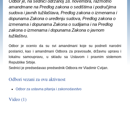
Odbor je, na sednici održanoj 18. novembra, razmotrio
amandmane na Predlog zakona o sedištima i područjima
sudova i javnih tužilaštava, Predlog zakona o izmenama i
dopunama Zakona o uređenju sudova, Predlog zakona o
izmenama i dopunama Zakona o sudijama i na Predlog
zakona o izmenama i dopunama Zakona o javnom
tužilaštvu.
Odbor je ocenio da su svi amandmani koje su podneli narodni
poslanici, kao i amandmani Odbora za pravosuđe, državnu upravu i
lokalnu samoupravu, u skladu sa Ustavom i pravnim sistemom
Republike Srbije.
Sednici je predsedavao predsednik Odbora mr Vladimir Cvijan.
Odbori vezani za ovu aktivnost
Odbor za ustavna pitanja i zakonodavstvo
Video (1)