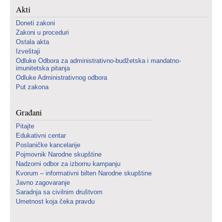
Akti
Doneti zakoni
Zakoni u proceduri
Ostala akta
Izveštaji
Odluke Odbora za administrativno-budžetska i mandatno-
imunitetska pitanja
Odluke Administrativnog odbora
Put zakona
Građani
Pitajte
Edukativni centar
Poslaničke kancelarije
Pojmovnik Narodne skupštine
Nadzorni odbor za izbornu kampanju
Kvorum – informativni bilten Narodne skupštine
Javno zagovaranje
Saradnja sa civilnim društvom
Umetnost koja čeka pravdu