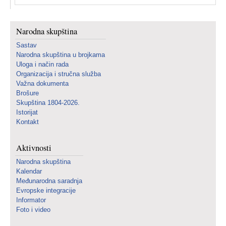
Narodna skupština
Sastav
Narodna skupština u brojkama
Uloga i način rada
Organizacija i stručna služba
Važna dokumenta
Brošure
Skupština 1804-2026.
Istorijat
Kontakt
Aktivnosti
Narodna skupština
Kalendar
Međunarodna saradnja
Evropske integracije
Informator
Foto i video