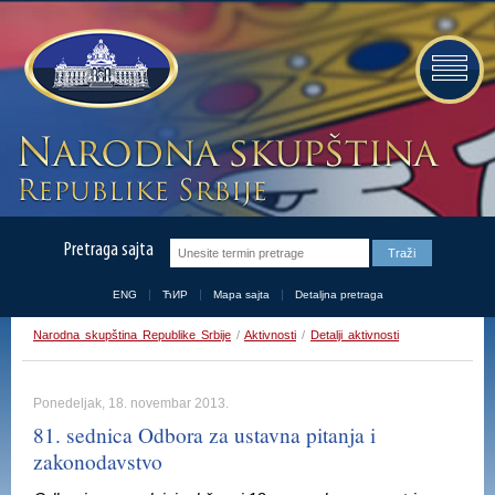
Pretraga sajta
ENG
ЋИР
Mapa sajta
Detaljna pretraga
Narodna skupština Republike Srbije
/
Aktivnosti
/
Detalji aktivnosti
Ponedeljak, 18. novembar 2013.
81. sednica Odbora za ustavna pitanja i
zakonodavstvo