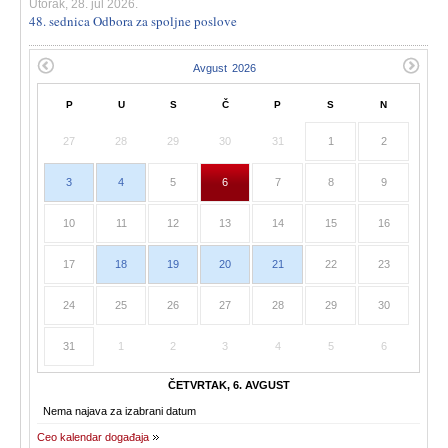
Utorak, 28. jul 2026.
48. sednica Odbora za spoljne poslove
P
U
S
Č
P
S
N
27
28
29
30
31
1
2
3
4
5
6
7
8
9
10
11
12
13
14
15
16
17
18
19
20
21
22
23
24
25
26
27
28
29
30
31
1
2
3
4
5
6
ČETVRTAK, 6. AVGUST
Nema najava za izabrani datum
Ceo kalendar događaja