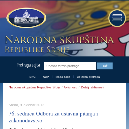
Pretraga sajta
ENG
ЋИР
Mapa sajta
Detaljna pretraga
Narodna skupština Republike Srbije
/
Aktivnosti
/
Detalji aktivnosti
Sreda, 9. oktobar 2013.
76. sednica Odbora za ustavna pitanja i
zakonodavstvo