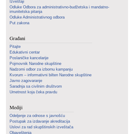
Izveštaji
Odluke Odbora za administrativno-budžetska i mandatno-
imunitetska pitanja
Odluke Administrativnog odbora
Put zakona
Građani
Pitajte
Edukativni centar
Poslaničke kancelarije
Pojmovnik Narodne skupštine
Nadzorni odbor za izbornu kampanju
Kvorum – informativni bilten Narodne skupštine
Javno zagovaranje
Saradnja sa civilnim društvom
Umetnost koja čeka pravdu
Mediji
Odeljenje za odnose s javnošću
Postupak za izdavanje akreditacija
Uslovi za rad skupštinskih izveštača
Obaveštenja