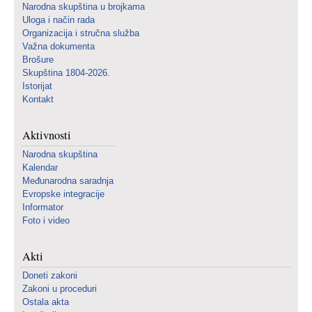
Narodna skupština u brojkama
Uloga i način rada
Organizacija i stručna služba
Važna dokumenta
Brošure
Skupština 1804-2026.
Istorijat
Kontakt
Aktivnosti
Narodna skupština
Kalendar
Međunarodna saradnja
Evropske integracije
Informator
Foto i video
Akti
Doneti zakoni
Zakoni u proceduri
Ostala akta