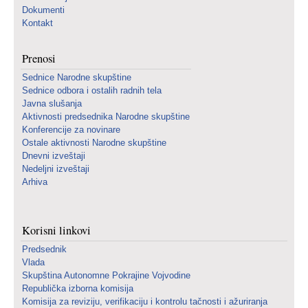
Dokumenti
Kontakt
Prenosi
Sednice Narodne skupštine
Sednice odbora i ostalih radnih tela
Javna slušanja
Aktivnosti predsednika Narodne skupštine
Konferencije za novinare
Ostale aktivnosti Narodne skupštine
Dnevni izveštaji
Nedeljni izveštaji
Arhiva
Korisni linkovi
Predsednik
Vlada
Skupština Autonomne Pokrajine Vojvodine
Republička izborna komisija
Komisija za reviziju, verifikaciju i kontrolu tačnosti i ažuriranja