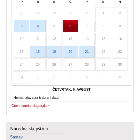
P
U
S
Č
P
S
N
27
28
29
30
31
1
2
3
4
5
6
7
8
9
10
11
12
13
14
15
16
17
18
19
20
21
22
23
24
25
26
27
28
29
30
31
1
2
3
4
5
6
ČETVRTAK, 6. AVGUST
Nema najava za izabrani datum
Ceo kalendar događaja
Narodna skupština
Sastav